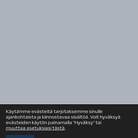
Talotekninen teollisuus ja kauppa
Pinta
Rakennusteollisuuden Koulutuskeskus RATEKO
Suomen Rakennusmedia Oy
Rakennuspooli
RAKENNUSTEOLLISUUS RT RY
PL 381 (Eteläranta 10)
00131 Helsinki
Puh. +358 9 12 991
Käytämme evästeitä tarjotaksemme sinulle
rt@rakennusteollisuus.fi
ajankohtaista ja kiinnostavaa sisältöä. Voit hyväksyä
evästeiden käytön painamalla "Hyväksy" tai
muuttaa asetuksiasi tästä
.