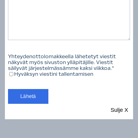
Toimiala
Yhteydenottolomakkeella lähetetyt viestit
näkyvät myös sivuston ylläpitäjille. Viestit
säilyvät järjestelmässämme kaksi viikkoa.
*
Hyväksyn viestini tallentamisen
Tyhjennä valinnat
Löytyi 109 henkilöä.
Sulje
X