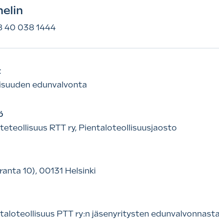
elin
 40 038 1444
t
lisuuden edunvalvonta
ö
eteollisuus RTT ry, Pientaloteollisuusjaosto
ranta 10), 00131 Helsinki
aloteollisuus PTT ry:n jäsenyritysten edunvalvonnasta. 