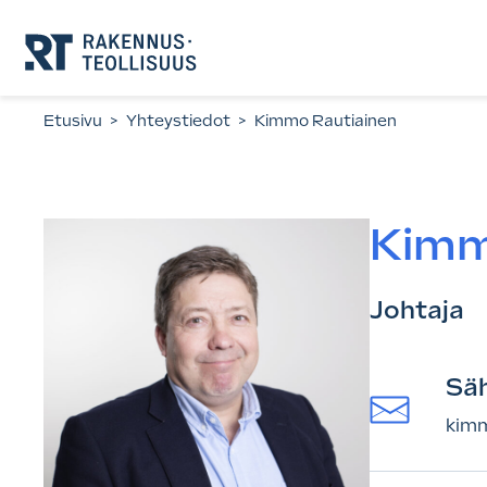
Siirry
suoraan
sisältöön.
Etusivu
>
Yhteystiedot
>
Kimmo Rautiainen
Kimm
Johtaja
Sä
kimm