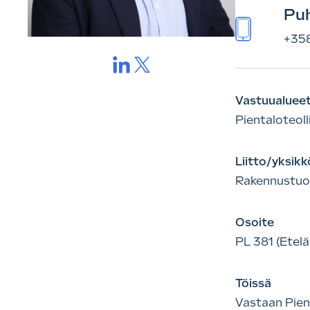
Puh
+358
LInkedIn.
X-
viestipalvelu.
Vastuualuee
Pientaloteol
Liitto/yksikk
Rakennustuot
Osoite
PL 381 (Etelä
Töissä​
Vastaan Pient