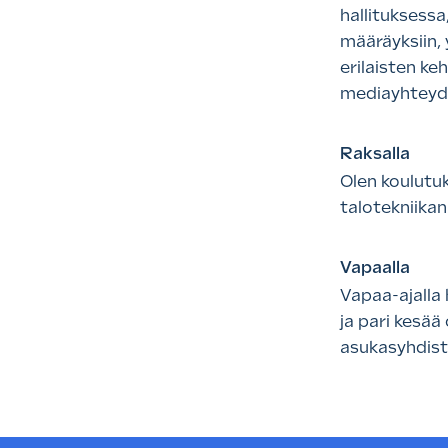
hallituksessa
määräyksiin, 
erilaisten keh
mediayhteyd
Raksalla​
Olen koulutu
talotekniika
Vapaalla​
Vapaa-ajalla 
ja pari kesää
asukasyhdist