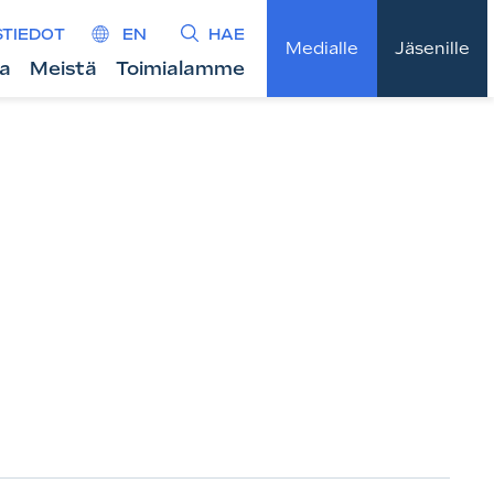
STIEDOT
EN
HAE
Medialle
Jäsenille
ta
Meistä
Toimialamme