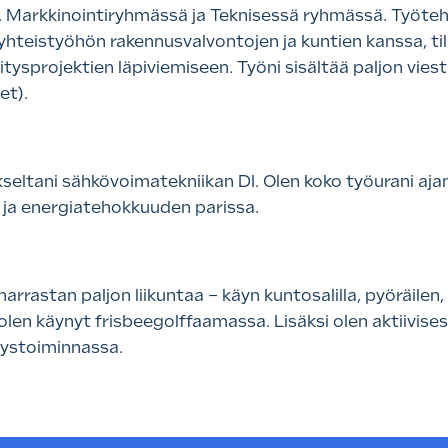
, Markkinointiryhmässä ja Teknisessä ryhmässä. Työteht
yhteistyöhön rakennusvalvontojen ja kuntien kanssa, til
itysprojektien läpiviemiseen. Työni sisältää paljon viesti
et).
kseltani sähkövoimatekniikan DI. Olen koko työurani aj
n ja energiatehokkuuden parissa.
harrastan paljon liikuntaa – käyn kuntosalilla, pyöräilen
 olen käynyt frisbeegolffaamassa. Lisäksi olen aktiivis
ystoiminnassa.