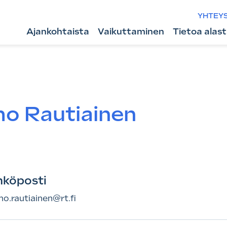
YHTEY
Ajankohtaista
Vaikuttaminen
Tietoa alas
o Rautiainen
hköposti
o.rautiainen@rt.fi