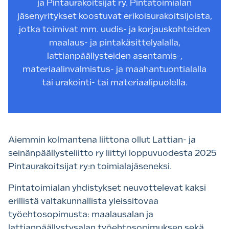
ja Pintaurakoitsijat ry. Pintatoimialan
jäsenyritykset koostuvat erikoisurakoitsijoista,
jotka toimivat mm. uudis- ja korjauskohteiden
maalaus- ja pintakäsittelyalalla,
lattianpäällysteiden asentamis-,
materiaalinvalmistus- ja maahantuontialalla
tai urakointi- tai materiaalipuolella.
Aiemmin kolmantena liittona ollut Lattian- ja
seinänpäällysteliitto ry liittyi loppuvuodesta 2025
Pintaurakoitsijat ry:n toimialajäseneksi.
Pintatoimialan yhdistykset neuvottelevat kaksi
erillistä valtakunnallista yleissitovaa
työehtosopimusta: maalausalan ja
lattianpäällystysalan työehtosopimuksen sekä