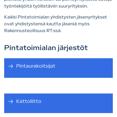
työntekijöitä työllistäviin suuryrityksiin.
Kaikki Pintatoimialan yhdistysten jäsenyritykset
ovat yhdistystensä kautta jäseniä myös
Rakennusteollisuus RT:ssä.
Pintatoimialan järjestöt
Pintaurakoitsijat
Kattoliitto