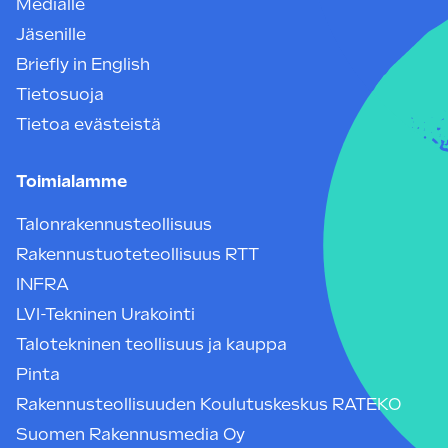
Medialle
Jäsenille
Briefly in English
Tietosuoja
Tietoa evästeistä
Toimialamme
Talonrakennusteollisuus
Rakennustuoteteollisuus RTT
INFRA
LVI-Tekninen Urakointi
Talotekninen teollisuus ja kauppa
Pinta
Rakennusteollisuuden Koulutuskeskus RATEKO
Suomen Rakennusmedia Oy