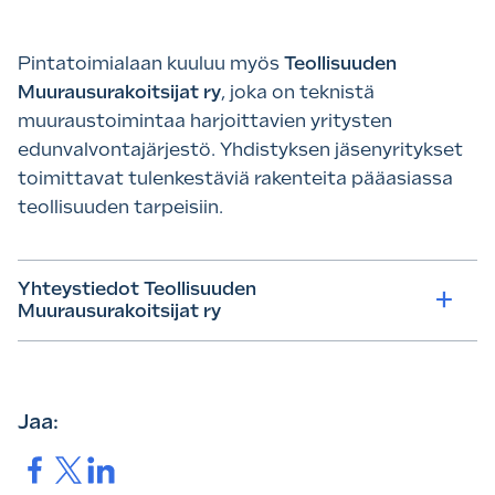
Pintatoimialaan kuuluu myös
Teollisuuden
Muurausurakoitsijat ry
, joka on teknistä
muuraustoimintaa harjoittavien yritysten
edunvalvontajärjestö. Yhdistyksen jäsenyritykset
toimittavat tulenkestäviä rakenteita pääasiassa
teollisuuden tarpeisiin.
Yhteystiedot Teollisuuden
+
Muurausurakoitsijat ry
Jaa:
Jaa.
Jaa.
Jaa.