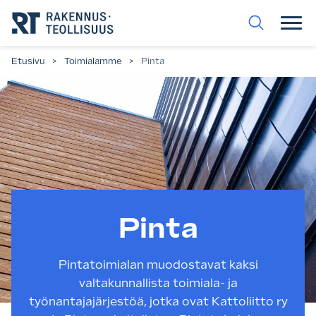
Siirry
suoraan
sisältöön.
Etusivu
>
Toimialamme
>
Pinta
Pinta
Pintatoimialan muodostavat kaksi
valtakunnallista toimiala- ja
työnantajajärjestöä, jotka ovat Kattoliitto ry