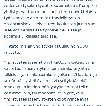
vedeneristysalan työehtosopimuksen. Kumpikin
yhdistys vastaa oman alansa tes-neuvotteluista,
työskentelee alan toimintaedellytysten
parantamiseksi sekä tukee, kouluttaa ja neuvoo
jäseniään erilaisissa työoikeudellisissa ja
sopimusjuridisissa asioissa.
Pintatoimialan yhdistyksiin kuuluu noin 350
yritystä.
Yhdistysten jäsenet ovat kattourakoitsijoita ja
kattoteollisuusyrityksiä, pintaurakoitsijoita eli
julkisivu- ja maalausurakoitsijoita sekä lattian- ja
seinänpäällysteitä asentavia yrityksiä sekä
maalaus- ja lattian-päällystysalan tuotteita
valmistavia ja/tai maahantuovia yrityksiä.
Yhdistysten jäsenyritysten koot vaihtelevat
pienistä yhden henkilön tai perheyrityksistä satoja