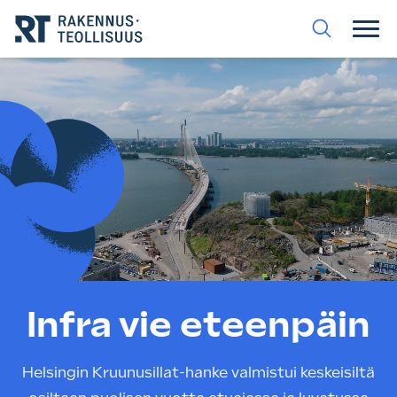
Siirry
suoraan
sisältöön.
Infra vie eteenpäin
Helsingin Kruunusillat-hanke valmistui keskeisiltä