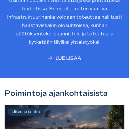
osiltaan puolisen vuotta etuajassa ja luvatussa
budjetissa. Se osoitti, miten vaativa
infrastruktuurihanke voidaan toteuttaa hallitusti
haastavissakin olosuhteissa, kunhan
päätöksenteko, suunnittelu ja toteutus ja
kytketään tiiviiksi yhteistyöksi.
LUE LISÄÄ
Poimintoja ajankohtaisista
Liikenne ja infra