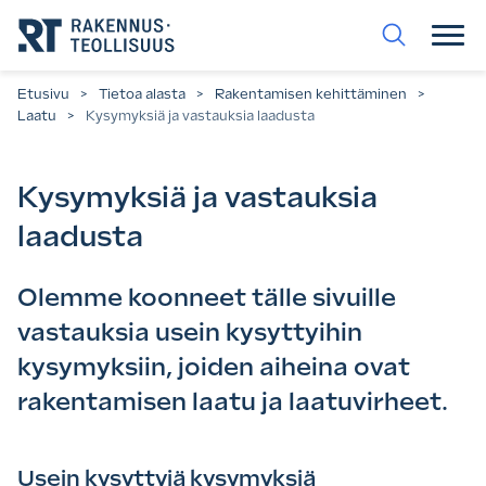
Siirry
suoraan
sisältöön.
Etusivu
>
Tietoa alasta
>
Rakentamisen kehittäminen
>
Laatu
>
Kysymyksiä ja vastauksia laadusta
Kysymyksiä ja vastauksia
laadusta
Olemme koonneet tälle sivuille
vastauksia usein kysyttyihin
kysymyksiin, joiden aiheina ovat
rakentamisen laatu ja laatuvirheet.
Usein kysyttyjä kysymyksiä