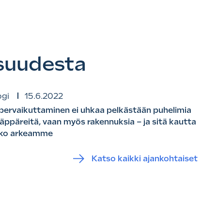
isuudesta
ogi
15.6.2022
bervaikuttaminen ei uhkaa pelkästään puhelimia
 läppäreitä, vaan myös rakennuksia – ja sitä kautta
ko arkeamme
Katso kaikki ajankohtaiset