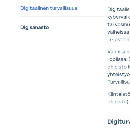
Digitaalinen turvallisuus
Digitaal
kybervaik
tai vesih
Digisanasto
vaiheissa
järjestel
Valmiisii
roolissa.
ohjeisto 
yhteistyö
Turvallisu
Kiinteist
ohjeisto) 
Digitur