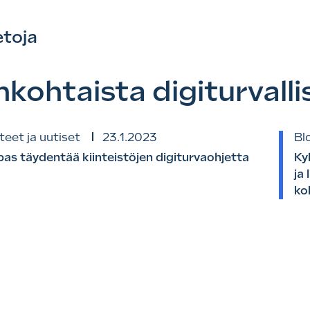
etoja
nkohtaista digiturvall
teet ja uutiset
23.1.2023
Bl
pas täydentää kiinteistöjen digiturvaohjetta
Ky
ja
ko