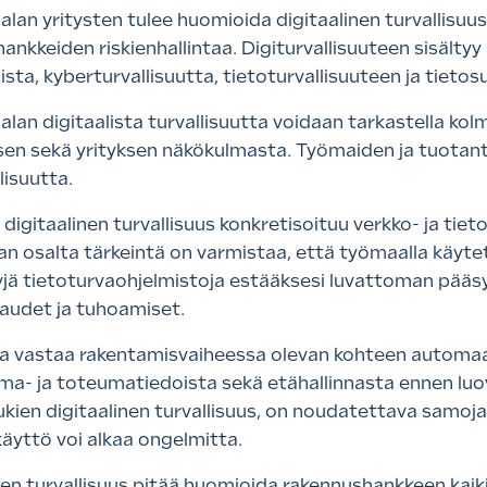
lan yritysten tulee huomioida digitaalinen turvallisuus
ankkeiden riskienhallintaa. Digiturvallisuuteen sisält
ta, kyberturvallisuutta, tietoturvallisuuteen ja tietosuo
lan digitaalista turvallisuutta voidaan tarkastella kol
en sekä yrityksen näkökulmasta. Työmaiden ja tuotanto
lisuutta.
 digitaalinen turvallisuus konkretisoituu verkko- ja tie
an osalta tärkeintä on varmistaa, että työmaalla käyte
yjä tietoturvaohjelmistoja estääksesi luvattoman pääsyn
audet ja tuhoamiset.
ja vastaa rakentamisvaiheessa olevan kohteen automaat
ma- ja toteumatiedoista sekä etähallinnasta ennen luovu
kien digitaalinen turvallisuus, on noudatettava samoja 
äyttö voi alkaa ongelmitta.
nen turvallisuus pitää huomioida rakennushankkeen kaiki