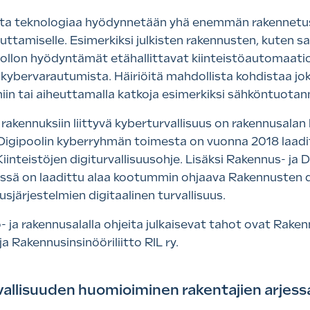
ista teknologiaa hyödynnetään yhä enemmän rakennetus
uttamiselle. Esimerkiksi julkisten rakennusten, kuten sa
uollon hyödyntämät etähallittavat kiinteistöautomaatio
 kybervarautumista. Häiriöitä mahdollista kohdistaa joko
miin tai aiheuttamalla katkoja esimerkiksi sähköntuotan
n rakennuksiin liittyvä kyberturvallisuus on rakennusal
 Digipoolin kyberryhmän toimesta on vuonna 2018 laadi
Kiinteistöjen digiturvallisuusohje. Lisäksi Rakennus- j
ssä on laadittu alaa kootummin ohjaava Rakennusten di
usjärjestelmien digitaalinen turvallisuus.
ö- ja rakennusalalla ohjeita julkaisevat tahot ovat Rake
ja Rakennusinsinööriliitto RIL ry.
vallisuuden huomioiminen rakentajien arjess