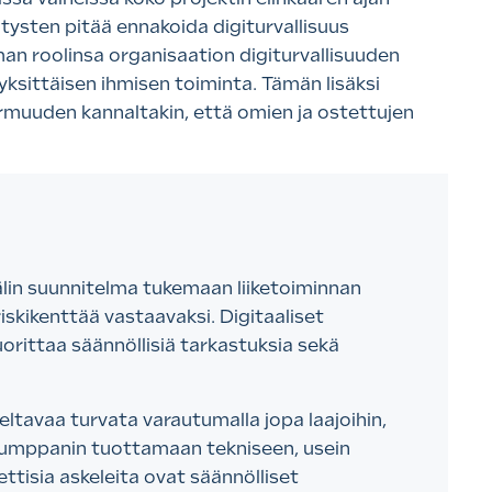
tysten pitää ennakoida digiturvallisuus
man roolinsa organisaation digiturvallisuuden
yksittäisen ihmisen toiminta. Tämän lisäksi
armuuden kannaltakin, että omien ja ostettujen
avälin suunnitelma tukemaan liiketoiminnan
skikenttää vastaavaksi. Digitaaliset
uorittaa säännöllisiä tarkastuksia sekä
eltavaa turvata varautumalla jopa laajoihin,
. kumppanin tuottamaan tekniseen, usein
ttisia askeleita ovat säännölliset