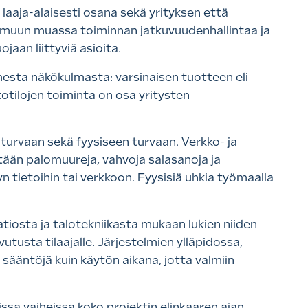
 laaja-alaisesti osana sekä yrityksen että
yy muun muassa toiminnan jatkuvuudenhallintaa ja
jaan liittyviä asioita.
mesta näkökulmasta: varsinaisen tuotteen eli
tilojen toiminta on osa yritysten
toturvaan sekä fyysiseen turvaan. Verkko- ja
tään palomuureja, vahvoja salasanoja ja
 tietoihin tai verkkoon. Fyysisiä uhkia työmaalla
iosta ja talotekniikasta mukaan lukien niiden
tusta tilaajalle. Järjestelmien ylläpidossa,
sääntöjä kuin käytön aikana, jotta valmiin
ssa vaiheissa koko projektin elinkaaren ajan