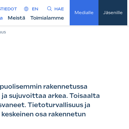
STIEDOT
EN
HAE
Medialle
Jäsenille
ta
Meistä
Toimialamme
suus
ipuolisemmin rakennetussa
 ja sujuvoittaa arkea. Toisaalta
vaneet. Tietoturvallisuus ja
 keskeinen osa rakennetun