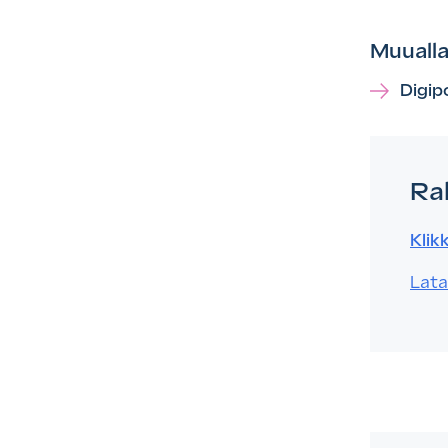
Muualla
Digip
Ra
Klik
Lata