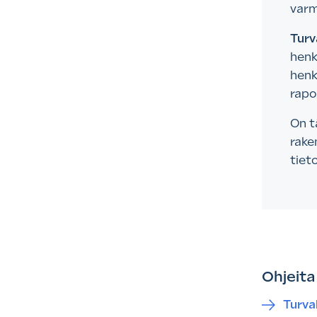
varm
Turv
henk
henk
rapo
On t
rake
tiet
Ohjeita
Turval