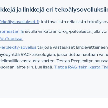
kkejä ja linkkejä eri tekoälysovelluksii
Tekoälysovellukset.fi
: kattava lista erilaisista tekoälyso
Somestari.fi:
sivulla vinkataan Grog-palvelusta, jolla voi
YouTubessa.
Perplexity-sovellus
tarjoaa vastaukset lähdeviitteineen j
hyödyntää RAG-teknologiaa, jossa tietoa haetaan vaiheit
kielimallille vastausta varten. Testaa Perplexityn hauss
suoraan lähteisiin. Lue lisää:
Tietoa RAG-tekniikasta Tivi