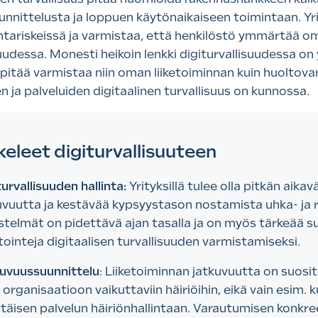
unnittelusta ja loppuen käytönaikaiseen toimintaan. Yri
intariskeissä ja varmistaa, että henkilöstö ymmärtää o
udessa. Monesti heikoin lenkki digiturvallisuudessa on 
 pitää varmistaa niin oman liiketoiminnan kuin huoltov
n ja palveluiden digitaalinen turvallisuus on kunnossa.
eleet digiturvallisuuteen
turvallisuuden hallinta:
Yrityksillä tulee olla pitkän aik
uvuutta ja kestävää kypsyystason nostamista uhka- ja ri
estelmät on pidettävä ajan tasalla ja on myös tärkeää s
tointeja digitaalisen turvallisuuden varmistamiseksi.
uvuussuunnittelu
: Liiketoiminnan jatkuvuutta on suosit
 organisaatioon vaikuttaviin häiriöihin, eikä vain esim
ttäisen palvelun häiriönhallintaan. Varautumisen konkree