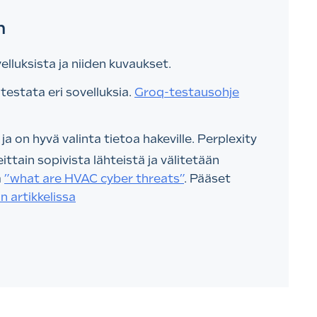
n
velluksista ja niiden kuvaukset.
 testata eri sovelluksia.
Groq-testausohje
a on hyvä valinta tietoa hakeville. Perplexity
tain sopivista lähteistä ja välitetään
a
”what are HVAC cyber threats”
. Pääset
n artikkelissa