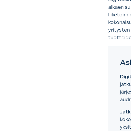
alkaen su
liiketoim
kokonaisu
yritysten
tuotteide
Ask
Digi
jatk
järj
audi
Jatk
koko
yksi