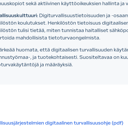
uuskopiot sekä aktiivinen käyttöoikeuksien hallinta ja 
allisuuskulttuuri:
Digiturvallisuustietoisuuden ja -osaa
ilöstön koulutukset. Henkilöstön tietoisuus digitaalise
ilöstön tulisi tietää, miten tunnistaa haitalliset sähköpo
rtoida mahdollisista tietoturvaongelmista.
ärkeää huomata, että digitaalisen turvallisuuden käytän
nnustyömaa-, ja tuotekohtaisesti. Suositeltavaa on kuu
oturvakäytäntöjä ja määräyksiä.
lisuusjärjestelmien digitaalinen turvallisuusohje (pdf)