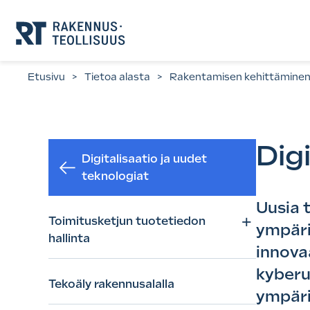
Siirry
suoraan
sisältöön.
Etusivu
>
Tietoa alasta
>
Rakentamisen kehittämine
Digi
Digitalisaatio ja uudet
teknologiat
Uusia 
+
Toimitusketjun tuotetiedon
ympäri
hallinta
innova
kyberu
Tekoäly rakennusalalla
ympäri