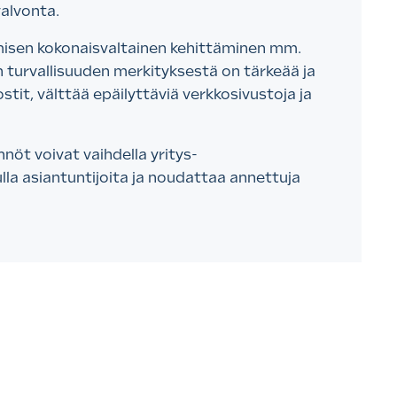
valvonta.
misen kokonaisvaltainen kehittäminen mm.
n turvallisuuden merkityksestä on tärkeää ja
stit, välttää epäilyttäviä verkkosivustoja ja
nöt voivat vaihdella yritys-
lla asiantuntijoita ja noudattaa annettuja