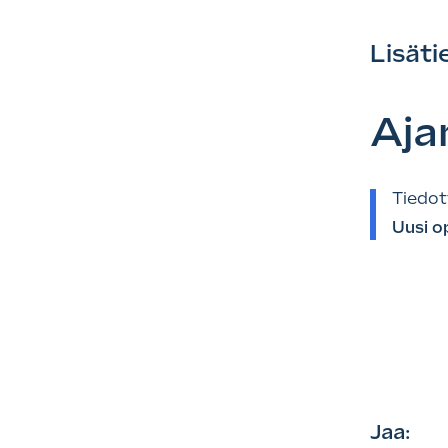
Lisäti
Aja
Tiedot
Uusi o
Jaa: