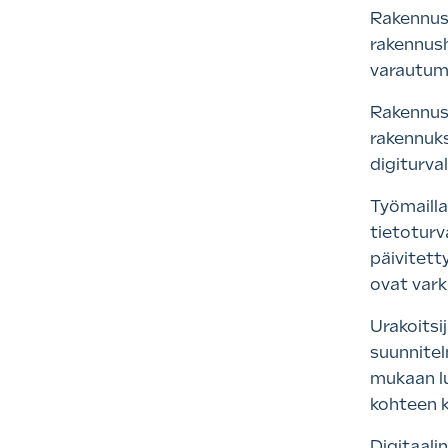
Rakennusa
rakennush
varautumis
Rakennusa
rakennuks
digiturval
Työmailla
tietoturv
päivitett
ovat vark
Urakoitsi
suunnitel
mukaan lu
kohteen k
Digitaali