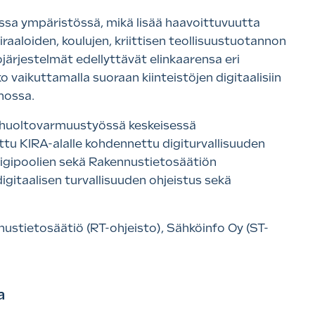
sa ympäristössä, mikä lisää haavoittuvuutta
iraaloiden, koulujen, kriittisen teollisuustuotannon
järjestelmät edellyttävät elinkaarensa eri
 vaikuttamalla suoraan kiinteistöjen digitaalisiin
nossa.
an huoltovarmuustyössä keskeisessä
ttu KIRA-alalle kohdennettu digiturvallisuuden
a Digipoolien sekä Rakennustietosäätiön
gitaalisen turvallisuuden ohjeistus sekä
nnustietosäätiö (RT-ohjeisto), Sähköinfo Oy (ST-
a