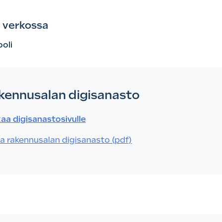
 verkossa
ooli
kennusalan digisanasto
kaa digisanastosivulle
a rakennusalan digisanasto (pdf)