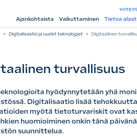
YHTEY
Ajankohtaista
Vaikuttaminen
Tietoa alas
n
>
Digitalisaatio ja uudet teknologiat
>
Digitaalinen turvalli
taalinen turvallisuus
teknologioita hyödynnytetään yhä mon
stössä. Digitalisaatio lisää tehokkuutta
atioiden myötä tietoturvariskit ovat kas
hkien huomioiminen onkin tänä päivänä
stön suunnittelua.