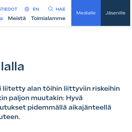
STIEDOT
EN
HAE
Medialle
Jäsenille
ta
Meistä
Toimialamme
lalla
itetty alan töihin liittyviin riskeihin
nkin paljon muutakin: Hyvä
kutukset pidemmällä aikajänteellä
uuteen.