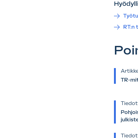
Hyödylli
Työtur
RT:n 
Poi
Artikke
TR-mit
Tiedot
Pohjoi
julkist
Tiedot