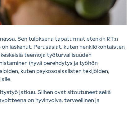
nnassa. Sen tuloksena tapaturmat etenkin RT:n
e on laskenut. Perusasiat, kuten henkilökohtaisten
 keskeisiä teemoja työturvallisuuden
mistaminen (hyvä perehdytys ja työhön
sioiden, kuten psykososiaalisten tekijöiden,
alle.
hitystyö jatkuu. Siihen ovat sitoutuneet sekä
voitteena on hyvinvoiva, terveellinen ja