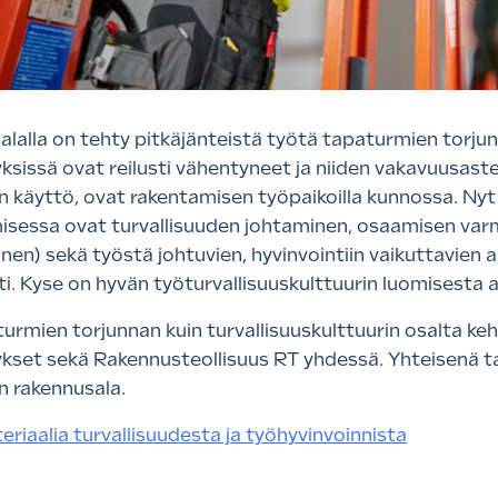
lalla on tehty pitkäjänteistä työtä tapaturmien torju
yksissä ovat reilusti vähentyneet ja niiden vakavuusast
n käyttö, ovat rakentamisen työpaikoilla kunnossa. Nyt
isessa ovat turvallisuuden johtaminen, osaamisen var
en) sekä työstä johtuvien, hyvinvointiin vaikuttavien a
i. Kyse on hyvän työturvallisuuskulttuurin luomisesta al
turmien torjunnan kuin turvallisuuskulttuurin osalta ke
ykset sekä Rakennusteollisuus RT yhdessä. Yhteisenä ta
en rakennusala.
eriaalia turvallisuudesta ja työhyvinvoinnista