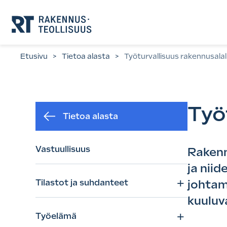
Siirry
suoraan
sisältöön.
Etusivu
>
Tietoa alasta
>
Työturvallisuus rakennusalal
Työ
Tietoa alasta
Vastuullisuus
Rakennu
ja nii
+
Tilastot ja suhdanteet
johtam
kuuluv
+
Työelämä