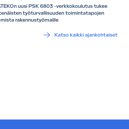
TEKOn uusi PSK 6803 -verkkokoulutus tukee
tenäisten työturvallisuuden toimintatapojen
omista rakennustyömaille
Katso kaikki ajankohtaiset