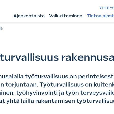
YHTEY
Ajankohtaista
Vaikuttaminen
Tietoa alas
la
turvallisuus rakennusa
salalla työturvallisuus on perinteisesti li
den torjuntaan. Työturvallisuus on kuite
inen, työhyvinvointi ja työn terveysvai
at yhtä lailla rakentamisen työturvallis