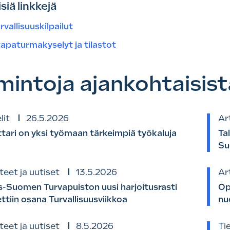
siä linkkejä
vallisuuskilpailut
tapaturmakyselyt ja tilastot
mintoja ajankohtaisist
lit
26.5.2026
Art
tari on yksi työmaan tärkeimpiä työkaluja
Ta
Su
teet ja uutiset
13.5.2026
Art
s-Suomen Turvapuiston uusi harjoitusrasti
Op
ettiin osana Turvallisuusviikkoa
nu
teet ja uutiset
8.5.2026
Ti