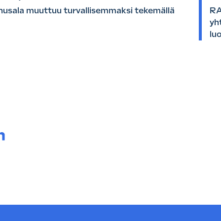
usala muuttuu turvallisemmaksi tekemällä
RA
yh
lu
a.