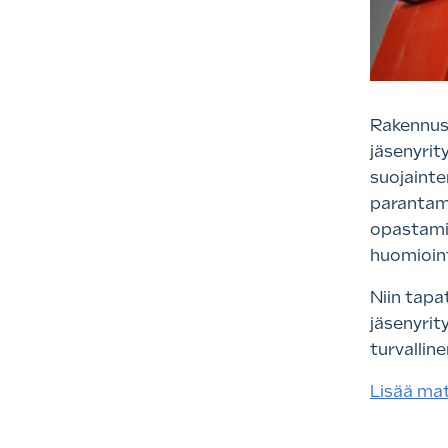
Rakennusa
jäsenyrit
suojainte
parantam
opastamin
huomioint
Niin tapa
jäsenyrit
turvallin
Lisää mat