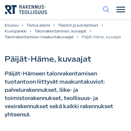
Siirry
suoraan
sisältöön.
Etusivu
>
Tietoa alasta
>
Tilastot ja suhdanteet
>
Kuviopankki
>
Talonrakentaminen, kuvaajat
>
Talonrakentamisen maakuntakuvaajat
>
Päijät-Häme, kuvaajat
Päijät-Häme, kuvaajat
Päijät-Hämeen talonrakentamisen
tuotantoon liittyvät maakuntakuviot:
palvelurakennukset, liike- ja
toimistorakennukset, teollisuus- ja
vesirakennukset sekä kaikki rakennukset
yhteensä.