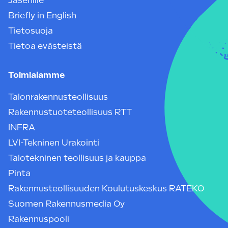
Jäsenille
Briefly in English
Tietosuoja
Tietoa evästeistä
Toimialamme
Talonrakennusteollisuus
Rakennustuoteteollisuus RTT
INFRA
LVI-Tekninen Urakointi
Talotekninen teollisuus ja kauppa
Pinta
Rakennusteollisuuden Koulutuskeskus RATEKO
Suomen Rakennusmedia Oy
Rakennuspooli