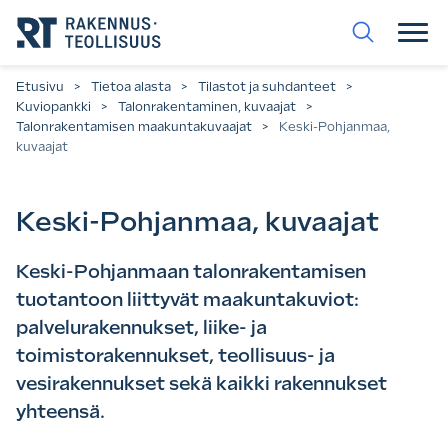
Siirry
suoraan
sisältöön.
Etusivu
>
Tietoa alasta
>
Tilastot ja suhdanteet
>
Kuviopankki
>
Talonrakentaminen, kuvaajat
>
Talonrakentamisen maakuntakuvaajat
>
Keski-Pohjanmaa,
kuvaajat
Keski-Pohjanmaa, kuvaajat
Keski-Pohjanmaan talonrakentamisen
tuotantoon liittyvät maakuntakuviot:
palvelurakennukset, liike- ja
toimistorakennukset, teollisuus- ja
vesirakennukset sekä kaikki rakennukset
yhteensä.