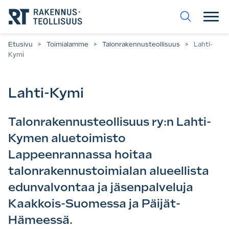
Siirry
suoraan
sisältöön.
Etusivu
>
Toimialamme
>
Talonrakennus­­teollisuus
>
Lahti-
Kymi
Lahti-Kymi
Talonrakennusteollisuus ry:n Lahti-
Kymen aluetoimisto
Lappeenrannassa hoitaa
talonrakennustoimialan alueellista
edunvalvontaa ja jäsenpalveluja
Kaakkois-Suomessa ja Päijät-
Hämeessä.