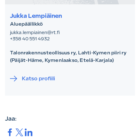
Jukka Lempiäinen
Aluepäällikkö
jukka.lempiainen@rt.fi
+358 40 551 4932
Talonrakennusteollisuus ry, Lahti-Kymen piiri ry
(Päijät-Häme, Kymenlaakso, Etelä-Karjala)
Katso profiili
Jaa:
Jaa.
Jaa.
Jaa.