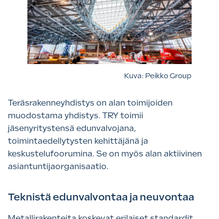
Kuva: Peikko Group
Teräsrakenneyhdistys on alan toimijoiden
muodostama yhdistys. TRY toimii
jäsenyritystensä edunvalvojana,
toimintaedellytysten kehittäjänä ja
keskustelufoorumina. Se on myös alan aktiivinen
asiantuntijaorganisaatio.
Teknistä edunvalvontaa ja neuvontaa
Metallirakenteita koskevat erilaiset standardit