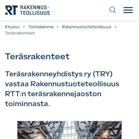
Siirry
suoraan
sisältöön.
Etusivu
>
Toimialamme
>
Rakennustuoteteollisuus
>
Teräsrakenteet
Teräsrakenteet
Teräsrakenneyhdistys ry (TRY)
vastaa Rakennustuoteteollisuus
RTT:n teräsrakennejaoston
toiminnasta.