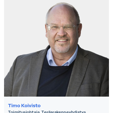
Timo Koivisto
Toimitusjohtaja, Teräsrakenneyhdistys