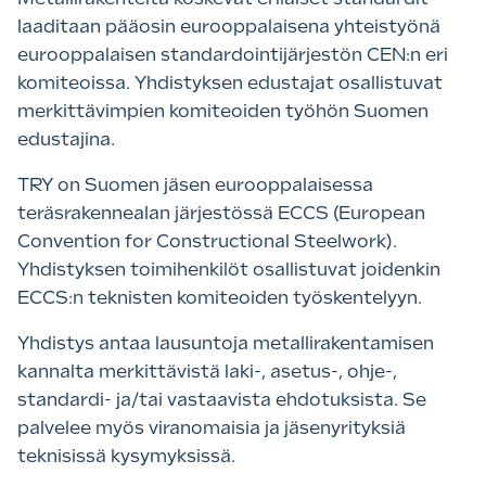
laaditaan pääosin eurooppalaisena yhteistyönä
eurooppalaisen standardointijärjestön CEN:n eri
komiteoissa. Yhdistyksen edustajat osallistuvat
merkittävimpien komiteoiden työhön Suomen
edustajina.
TRY on Suomen jäsen eurooppalaisessa
teräsrakennealan järjestössä ECCS (European
Convention for Constructional Steelwork).
Yhdistyksen toimihenkilöt osallistuvat joidenkin
ECCS:n teknisten komiteoiden työskentelyyn.
Yhdistys antaa lausuntoja metallirakentamisen
kannalta merkittävistä laki-, asetus-, ohje-,
standardi- ja/tai vastaavista ehdotuksista. Se
palvelee myös viranomaisia ja jäsenyrityksiä
teknisissä kysymyksissä.