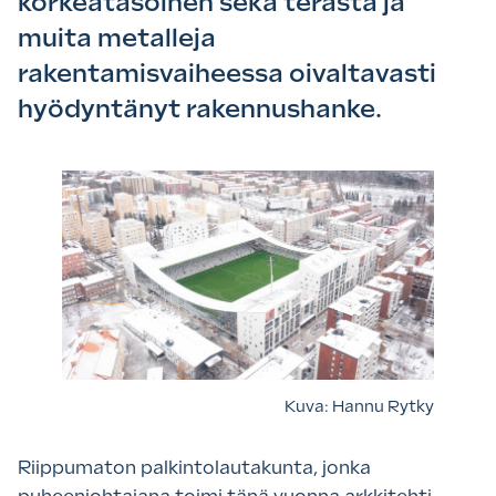
korkeatasoinen sekä terästä ja
muita metalleja
rakentamisvaiheessa oivaltavasti
hyödyntänyt rakennushanke.
Kuva: Hannu Rytky
Riippumaton palkintolautakunta, jonka