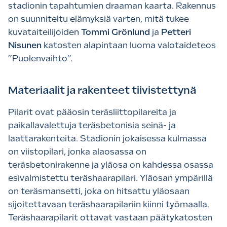
stadionin tapahtumien draaman kaarta. Rakennus
on suunniteltu elämyksiä varten, mitä tukee
kuvataiteilijoiden
Tommi Grönlund
ja
Petteri
Nisunen
katosten alapintaan luoma valotaideteos
”Puolenvaihto”.
Materiaalit ja rakenteet tiivistettynä
Pilarit ovat pääosin teräsliittopilareita ja
paikallavalettuja teräsbetonisia seinä- ja
laattarakenteita. Stadionin jokaisessa kulmassa
on viistopilari, jonka alaosassa on
teräsbetonirakenne ja yläosa on kahdessa osassa
esivalmistettu teräshaarapilari. Yläosan ympärillä
on teräsmansetti, joka on hitsattu yläosaan
sijoitettavaan teräshaarapilariin kiinni työmaalla.
Teräshaarapilarit ottavat vastaan päätykatosten