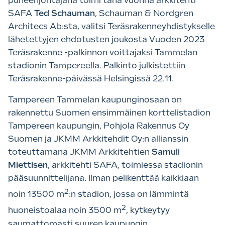
puheenjohtajana toimi tänä vuonna arkkitehti
SAFA
Ted Schauman
, Schauman & Nordgren
Architecs Ab:sta, valitsi Teräsrakenneyhdistykselle
lähetettyjen ehdotusten joukosta Vuoden 2023
Teräsrakenne -palkinnon voittajaksi Tammelan
stadionin Tampereella. Palkinto julkistettiin
Teräsrakenne-päivässä Helsingissä 22.11.
Tampereen Tammelan kaupunginosaan on
rakennettu Suomen ensimmäinen korttelistadion
Tampereen kaupungin, Pohjola Rakennus Oy
Suomen ja JKMM Arkkitehdit Oy:n allianssin
toteuttamana JKMM Arkkitehtien
Samuli
Miettisen
, arkkitehti SAFA, toimiessa stadionin
pääsuunnittelijana. Ilman pelikenttää kaikkiaan
2
noin 13500 m
:n stadion, jossa on lämmintä
2
huoneistoalaa noin 3500 m
, kytkeytyy
saumattomasti suuren kaupungin