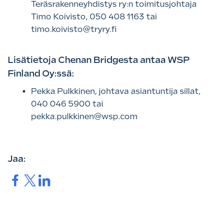
Teräsrakenneyhdistys ry:n toimitusjohtaja
Timo Koivisto, 050 408 1163 tai
timo.koivisto@tryry.fi
Lisätietoja Chenan Bridgesta antaa WSP
Finland Oy:ssä:
Pekka Pulkkinen, johtava asiantuntija sillat,
040 046 5900 tai
pekka.pulkkinen@wsp.com
Jaa:
Jaa.
Jaa.
Jaa.