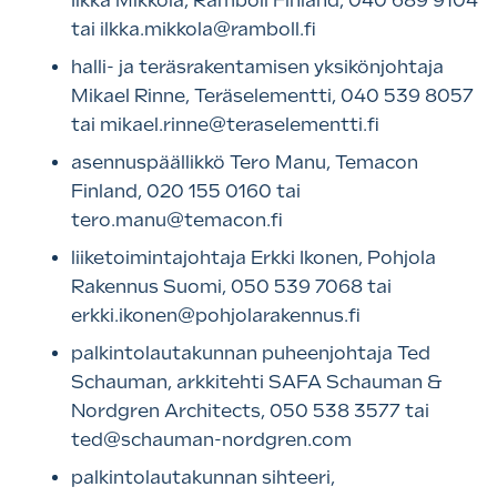
Ilkka Mikkola, Ramboll Finland, 040 689 9104
tai ilkka.mikkola@ramboll.fi
halli- ja teräsrakentamisen yksikönjohtaja
Mikael Rinne, Teräselementti, 040 539 8057
tai mikael.rinne@teraselementti.fi
asennuspäällikkö Tero Manu, Temacon
Finland, 020 155 0160 tai
tero.manu@temacon.fi
liiketoimintajohtaja Erkki Ikonen, Pohjola
Rakennus Suomi, 050 539 7068 tai
erkki.ikonen@pohjolarakennus.fi
palkintolautakunnan puheenjohtaja Ted
Schauman, arkkitehti SAFA Schauman &
Nordgren Architects, 050 538 3577 tai
ted@schauman-nordgren.com
palkintolautakunnan sihteeri,