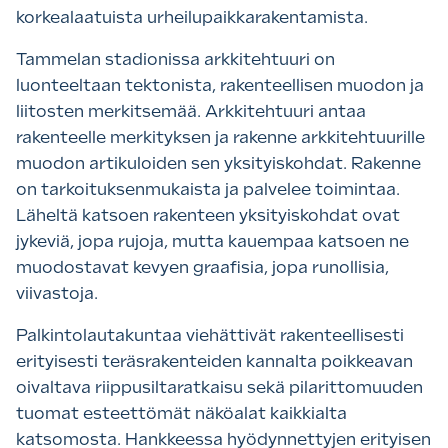
korkealaatuista urheilupaikkarakentamista.
Tammelan stadionissa arkkitehtuuri on
luonteeltaan tektonista, rakenteellisen muodon ja
liitosten merkitsemää. Arkkitehtuuri antaa
rakenteelle merkityksen ja rakenne arkkitehtuurille
muodon artikuloiden sen yksityiskohdat. Rakenne
on tarkoituksenmukaista ja palvelee toimintaa.
Läheltä katsoen rakenteen yksityiskohdat ovat
jykeviä, jopa rujoja, mutta kauempaa katsoen ne
muodostavat kevyen graafisia, jopa runollisia,
viivastoja.
Palkintolautakuntaa viehättivät rakenteellisesti
erityisesti teräsrakenteiden kannalta poikkeavan
oivaltava riippusiltaratkaisu sekä pilarittomuuden
tuomat esteettömät näköalat kaikkialta
katsomosta. Hankkeessa hyödynnettyjen erityisen