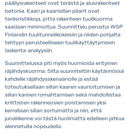
päällysrakenteet ovat terästä ja alusrakenteet
betonia. Kaari ja kaarisillan pilarit ovat
teräsristikkoja, jotta rakenteen tuulikuorma
saadaan minimoitua. Suunnittelu perustui WSP
Finlandin tuulitunnelikokeisiin ja niiden pohjalta
tehtyyn perusteelliseen tuulikäyttäytymisen
laskenta-analyysiin.
Suunnittelussa piti myös huomioida erityinen
räjähdyskuorma. Silta suunniteltiin käytännössä
kahdelle räjähdysskenaariolle ja estää
toteutuksellaan sillan kaaren vaurioitumisen ja
sillan kannen romahtamisen sekä mahdollistaa
kriittisten rakenneosien poistamisen yksi
kerrallaan sillan sortumatta ja niin, että
junaliikenne voi tästä huolimatta edelleen jatkua
alennetulla nopeudella.