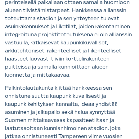
perinteisellä paikallaan ottaen samalla huomioon
alueen tiivistämistarpeet. Hankkeessa allianssin
toteuttama stadion ja sen yhteyteen tulevat
asuinrakennukset ja liiketilat, joiden rakentaminen
integroituna projektitoteutuksena ei ole allianssin
vastuulla, ratkaisevat kaupunkikuvalliset,
arkkitehtoniset, rakenteelliset ja liikenteelliset
haasteet luovasti tiiviin korttelirakenteen
puitteissa ja samalla kunnioittaen alueen
luonnetta ja mittakaavaa.
Palkintolautakunta kiittää hankkeessa sen
onnistuneisuutta kaupunkikuvallisesti ja
kaupunkikehityksen kannalta, ideaa yhdistää
asuminen ja jalkapallo sekä halua synnyttää
Suomen mittakaavassa kapasiteetiltaan ja
laatutasoltaan kunnianhimoinen stadion, joka
jatkaa onnistuneesti Tampereen viime vuosien