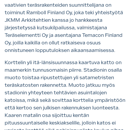
vaativien teräsrakenteiden suunnittelijana on
toiminut Ramboll Finland Oy, joka teki yhteistyötä
JKMM Arkkitehtien kanssa jo hankkeesta
järjestetyssä kutsukilpailussa, valmistajana
Teräselementti Oy ja asentajana Temacon Finland
Oy, joilla kaikilla on ollut ratkaiseva osuus
onnistuneen lopputuloksen aikaansaamisessa.
Korttelin yli itä-länsisuunnassa kaartuva katto on
maamerkin tunnusomaisin piirre. Stadionin osalla
muoto toistaa ripustettujen yli satametristen
teräskatosten rakennetta. Muoto jatkuu myös
stadionin yhteyteen tehtävien asuintalojen
katoissa, mikä sekä sovittaa korttelia ympäristöön
että kertoo sen julkisen rakennuksen luonteesta.
Kaaren matalin osa sijoittuu kentän
pituussuuntaiselle keskiakselille, jolloin katos ei