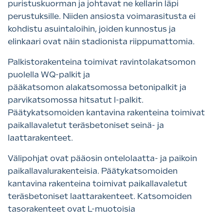
puristuskuorman ja johtavat ne kellarin läpi
perustuksille. Niiden ansiosta voimarasitusta ei
kohdistu asuintaloihin, joiden kunnostus ja
elinkaari ovat näin stadionista riippumattomia.
Palkistorakenteina toimivat ravintolakatsomon
puolella WQ-palkit ja
pääkatsomon alakatsomossa betonipalkit ja
parvikatsomossa hitsatut I-palkit.
Päätykatsomoiden kantavina rakenteina toimivat
paikallavaletut teräsbetoniset seinä- ja
laattarakenteet.
Välipohjat ovat pääosin ontelolaatta- ja paikoin
paikallavalurakenteisia. Päätykatsomoiden
kantavina rakenteina toimivat paikallavaletut
teräsbetoniset laattarakenteet. Katsomoiden
tasorakenteet ovat L-muotoisia