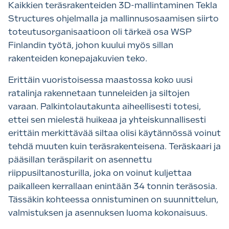
Kaikkien teräsrakenteiden 3D-mallintaminen Tekla
Structures ohjelmalla ja mallinnusosaamisen siirto
toteutusorganisaatioon oli tärkeä osa WSP
Finlandin työtä, johon kuului myös sillan
rakenteiden konepajakuvien teko.
Erittäin vuoristoisessa maastossa koko uusi
ratalinja rakennetaan tunneleiden ja siltojen
varaan. Palkintolautakunta aiheellisesti totesi,
ettei sen mielestä huikeaa ja yhteiskunnallisesti
erittäin merkittävää siltaa olisi käytännössä voinut
tehdä muuten kuin teräsrakenteisena. Teräskaari ja
pääsillan teräspilarit on asennettu
riippusiltanosturilla, joka on voinut kuljettaa
paikalleen kerrallaan enintään 34 tonnin teräsosia.
Tässäkin kohteessa onnistuminen on suunnittelun,
valmistuksen ja asennuksen luoma kokonaisuus.