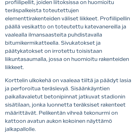
profiilipellit, joiden liitoksissa on huomioitu
teräspalkeista toteutettujen
elementtirakenteiden väliset liikkeet. Profiilipellin
päällä vesikatto on toteutettu katevanereilla ja
vaalealla ilmansaasteita puhdistavalla
bitumikermikatteella. Sivukatokset ja
päätykatokset on irrotettu toisistaan
liikuntasaumalla, jossa on huomioitu rakenteiden
liikkeet.
Korttelin ulkokehä on vaaleaa tiiltä ja päädyt lasia
ja perforoitua teräslevyä. Sisäänkäyntien
paikallavaletut betonipinnat jatkuvat stadionin
sisätilaan, jonka luonnetta teräksiset rakenteet
määrittävät. Pelikentän vihreä tekonurmi on
kattoon avatun aukon kokoinen näyttämö
jalkapallolle.