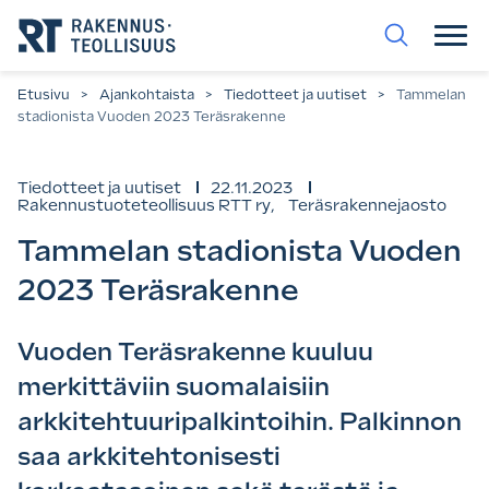
Siirry
suoraan
sisältöön.
Etusivu
>
Ajankohtaista
>
Tiedotteet ja uutiset
>
Tammelan
stadionista Vuoden 2023 Teräsrakenne
Tiedotteet ja uutiset
22.11.2023
Rakennustuoteteollisuus RTT ry
,
Teräsrakennejaosto
Tammelan stadionista Vuoden
2023 Teräsrakenne
Vuoden Teräsrakenne kuuluu
merkittäviin suomalaisiin
arkkitehtuuripalkintoihin. Palkinnon
saa arkkitehtonisesti