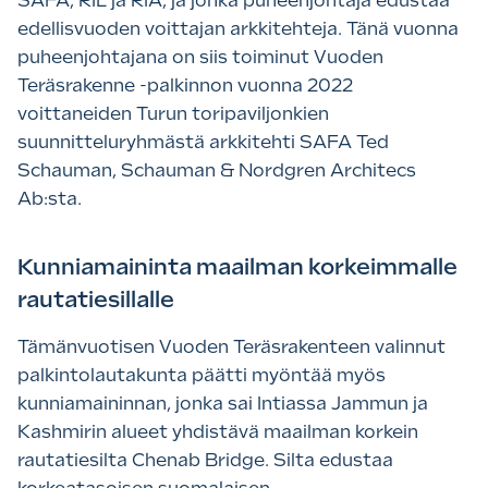
SAFA, RIL ja RIA, ja jonka puheenjohtaja edustaa
edellisvuoden voittajan arkkitehteja. Tänä vuonna
puheenjohtajana on siis toiminut Vuoden
Teräsrakenne -palkinnon vuonna 2022
voittaneiden Turun toripaviljonkien
suunnitteluryhmästä arkkitehti SAFA Ted
Schauman, Schauman & Nordgren Architecs
Ab:sta.
Kunniamaininta maailman korkeimmalle
rautatiesillalle
Tämänvuotisen Vuoden Teräsrakenteen valinnut
palkintolautakunta päätti myöntää myös
kunniamaininnan, jonka sai Intiassa Jammun ja
Kashmirin alueet yhdistävä maailman korkein
rautatiesilta Chenab Bridge. Silta edustaa