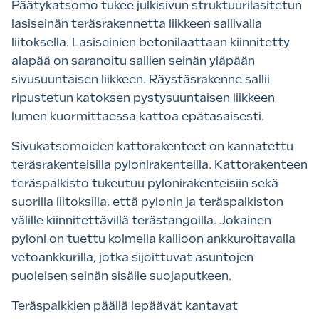
Päätykatsomo tukee julkisivun struktuurilasitetun
lasiseinän teräsrakennetta liikkeen sallivalla
liitoksella. Lasiseinien betonilaattaan kiinnitetty
alapää on saranoitu sallien seinän yläpään
sivusuuntaisen liikkeen. Räystäsrakenne sallii
ripustetun katoksen pystysuuntaisen liikkeen
lumen kuormittaessa kattoa epätasaisesti.
Sivukatsomoiden kattorakenteet on kannatettu
teräsrakenteisilla pylonirakenteilla. Kattorakenteen
teräspalkisto tukeutuu pylonirakenteisiin sekä
suorilla liitoksilla, että pylonin ja teräspalkiston
välille kiinnitettävillä terästangoilla. Jokainen
pyloni on tuettu kolmella kallioon ankkuroitavalla
vetoankkurilla, jotka sijoittuvat asuntojen
puoleisen seinän sisälle suojaputkeen.
Teräspalkkien päällä lepäävät kantavat