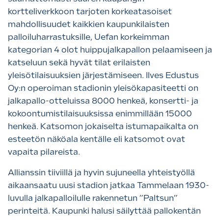
kortteliverkkoon tarjoten korkeatasoiset
mahdollisuudet kaikkien kaupunkilaisten
palloiluharrastuksille, Uefan korkeimman
kategorian 4 olot huippujalkapallon pelaamiseen ja
katseluun sekä hyvät tilat erilaisten
yleisötilaisuuksien järjestämiseen. Ilves Edustus
Oy:n operoiman stadionin yleisökapasiteetti on
jalkapallo-otteluissa 8000 henkeä, konsertti- ja
kokoontumistilaisuuksissa enimmillään 15000
henkeä. Katsomon jokaiselta istumapaikalta on
esteetön näköala kentälle eli katsomot ovat
vapaita pilareista.
Allianssin tiiviillä ja hyvin sujuneella yhteistyöllä
aikaansaatu uusi stadion jatkaa Tammelaan 1930-
luvulla jalkapalloilulle rakennetun ”Paltsun”
perinteitä. Kaupunki halusi säilyttää pallokentän