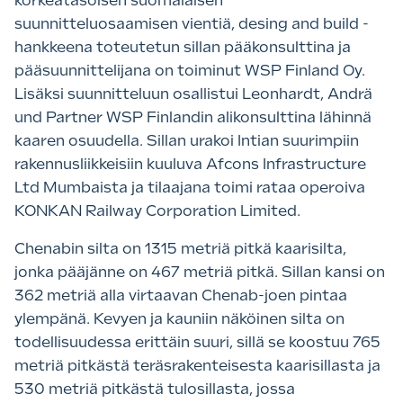
korkeatasoisen suomalaisen
suunnitteluosaamisen vientiä, desing and build -
hankkeena toteutetun sillan pääkonsulttina ja
pääsuunnittelijana on toiminut WSP Finland Oy.
Lisäksi suunnitteluun osallistui Leonhardt, Andrä
und Partner WSP Finlandin alikonsulttina lähinnä
kaaren osuudella. Sillan urakoi Intian suurimpiin
rakennusliikkeisiin kuuluva Afcons Infrastructure
Ltd Mumbaista ja tilaajana toimi rataa operoiva
KONKAN Railway Corporation Limited.
Chenabin silta on 1315 metriä pitkä kaarisilta,
jonka pääjänne on 467 metriä pitkä. Sillan kansi on
362 metriä alla virtaavan Chenab-joen pintaa
ylempänä. Kevyen ja kauniin näköinen silta on
todellisuudessa erittäin suuri, sillä se koostuu 765
metriä pitkästä teräsrakenteisesta kaarisillasta ja
530 metriä pitkästä tulosillasta, jossa