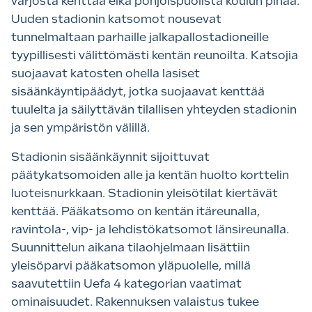
varjosta kenttää eikä pohjoispuolista koulun pihaa.
Uuden stadionin katsomot nousevat
tunnelmaltaan parhaille jalkapallostadioneille
tyypillisesti välittömästi kentän reunoilta. Katsojia
suojaavat katosten ohella lasiset
sisäänkäyntipäädyt, jotka suojaavat kenttää
tuulelta ja säilyttävän tilallisen yhteyden stadionin
ja sen ympäristön välillä.
Stadionin sisäänkäynnit sijoittuvat
päätykatsomoiden alle ja kentän huolto korttelin
luoteisnurkkaan. Stadionin yleisötilat kiertävät
kenttää. Pääkatsomo on kentän itäreunalla,
ravintola-, vip- ja lehdistökatsomot länsireunalla.
Suunnittelun aikana tilaohjelmaan lisättiin
yleisöparvi pääkatsomon yläpuolelle, millä
saavutettiin Uefa 4 kategorian vaatimat
ominaisuudet. Rakennuksen valaistus tukee