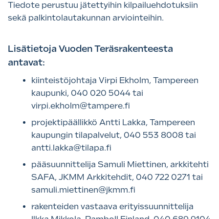
Tiedote perustuu jätettyihin kilpailuehdotuksiin
sekä palkintolautakunnan arviointeihin.
Lisätietoja Vuoden Teräsrakenteesta
antavat:
kiinteistöjohtaja Virpi Ekholm, Tampereen
kaupunki, 040 020 5044 tai
virpi.ekholm@tampere.fi
projektipäällikkö Antti Lakka, Tampereen
kaupungin tilapalvelut, 040 553 8008 tai
antti.lakka@tilapa.fi
pääsuunnittelija Samuli Miettinen, arkkitehti
SAFA, JKMM Arkkitehdit, 040 722 0271 tai
samuli.miettinen@jkmm.fi
rakenteiden vastaava erityissuunnittelija