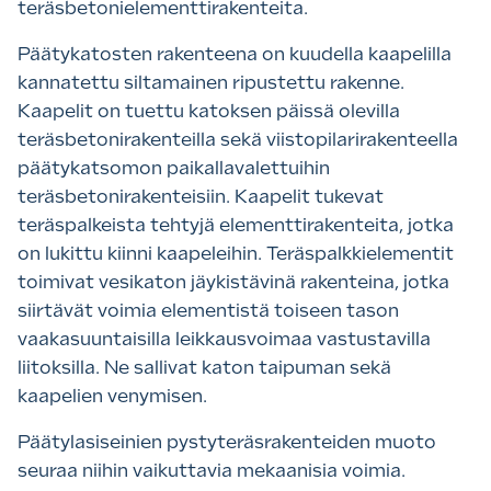
teräsbetonielementtirakenteita.
Päätykatosten rakenteena on kuudella kaapelilla
kannatettu siltamainen ripustettu rakenne.
Kaapelit on tuettu katoksen päissä olevilla
teräsbetonirakenteilla sekä viistopilarirakenteella
päätykatsomon paikallavalettuihin
teräsbetonirakenteisiin. Kaapelit tukevat
teräspalkeista tehtyjä elementtirakenteita, jotka
on lukittu kiinni kaapeleihin. Teräspalkkielementit
toimivat vesikaton jäykistävinä rakenteina, jotka
siirtävät voimia elementistä toiseen tason
vaakasuuntaisilla leikkausvoimaa vastustavilla
liitoksilla. Ne sallivat katon taipuman sekä
kaapelien venymisen.
Päätylasiseinien pystyteräsrakenteiden muoto
seuraa niihin vaikuttavia mekaanisia voimia.