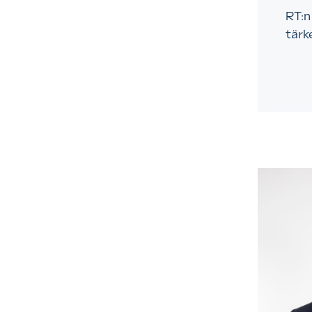
RT:n
tärk