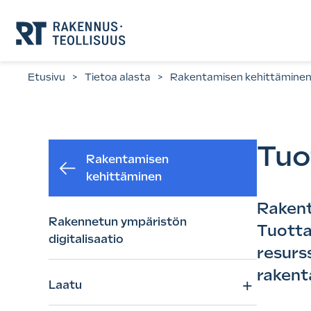
Siirry
suoraan
sisältöön.
Etusivu
>
Tietoa alasta
>
Rakentamisen kehittämine
Tuo
Rakentamisen
kehittäminen
Rakent
Rakennetun ympäristön
Tuott
digitalisaatio
resurs
rakent
+
Laatu