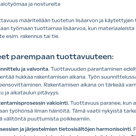
tavuus määritellään tuotetun lisäarvon ja käytettyje
laan työmaan tuottamaa lisäarvoa, kun materiaaleista
e esim. rakennus tai tie.
eet parempaan tuottavuuteen:
nnittelu ja valvonta.
Tuottavuuden parantaminen edellyt
entää hukkaa rakentamisen aikana. Työn suunnittelussa 
eensovittaminen. Rakentamisen aikana on tärkeää varmist
tu ja aikataulun pitävyys.
entamisprosessin vakiointi.
Tuottavuus paranee, kun a
an työhönsä ilman häiriöitä. Tämä vaatii nykyistä tar
ä välitöntä puuttumista poikkeamiin.
sessien ja järjestelmien tietosisältöjen harmonisointi.
P