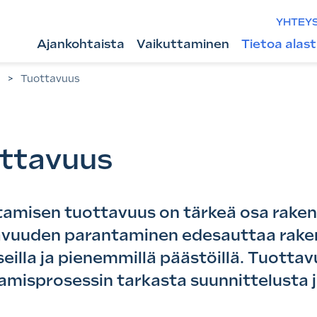
YHTEY
Ajankohtaista
Vaikuttaminen
Tietoa alas
n
>
Tuottavuus
ttavuus
amisen tuottavuus on tärkeä osa raken
avuuden parantaminen edesauttaa rak
seilla ja pienemmillä päästöillä. Tuott
amisprosessin tarkasta suunnittelusta j