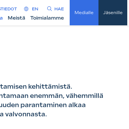
STIEDOT
EN
HAE
Medialle
Jäsenille
ta
Meistä
Toimialamme
tamisen kehittämistä.
entamaan enemmän, vähemmillä
avuuden parantaminen alkaa
a valvonnasta.