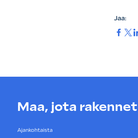
Jaa:
Jaa.
Jaa.
Ja
Maa, jota rakenneta
Ajankohtaista