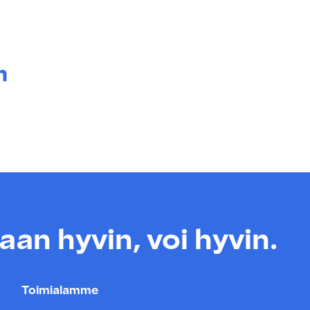
a.
an hyvin, voi hyvin.
Toimialamme