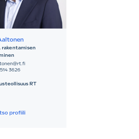
Aaltonen
, rakentamisen
äminen
ltonen@rt.fi
 514 3626
steollisuus RT
n.
tter.
so profiili