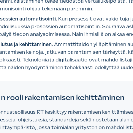
enmukaistaminen tekee tiedostoa vertailukelpoista. T
monisointi ohjaa tekemään paremmin.
sessien automatisointi.
Kun prosessit ovat vakioituja j
dollisuuksia prosessien automatisointiin. Seuraava as
oälyä tiedon analysoimisessa. Näin ihmisillä on aikaa 
lutus ja kehittäminen.
Ammattitaidon ylläpitäminen a
antamisen keinoja, jatkuvan parantamisen tärkeyttä, k
okkaasti. Teknologia ja digitalisaatio ovat mahdollist
ta näiden hyödyntäminen tehokkaasti edellyttää uude
:n rooli rakentamisen kehittäminen
nnusteollisuus RT keskittyy rakentamisen kehittämisessä
esseja, ohjeistuksia, standardeja sekä nostetaan alan
intaympäristö, jossa toimialan yritysten on mahdollis