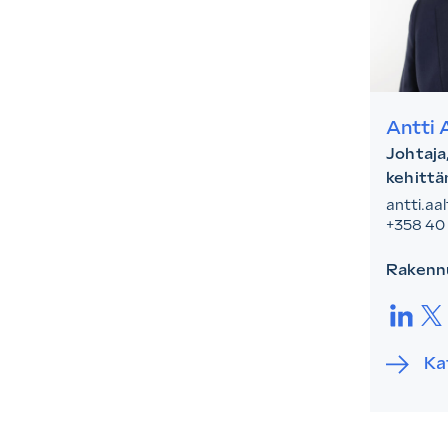
Antti 
Johtaja
kehitt
antti.aa
+358 40
Rakennu
LinkedI
Twi
Kat