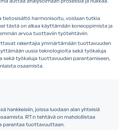
ämä auttaa analysoimaan prosessia ja hukkaa.
a tietosisältö harmonisoitu, voidaan tutkia
kel tästä on alkaa käyttämään koneoppimista ja
enemmän arvoa tuottaviin työtehtäviin.
uttavat rakentajia ymmärtämään tuottavuuden
äyttämään uusia teknologioita sekä työkaluja
ajia sekä työkaluja tuottavuuden parantamiseen,
nlaista osaamista.
 hankkeisiin, joissa luodaan alan yhteisiä
 osaamista. RT:n tehtävä on mahdollistaa
ta parantaa tuottavuuttaan.