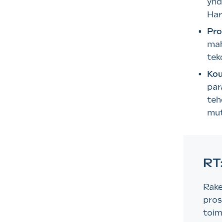
yhd
Har
Pro
mah
tek
Kou
par
teh
mut
RT
Rake
pros
toim