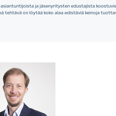
 asiantuntijoista ja jäsenyritysten edustajista koostu
eä tehtävä on löytää koko alaa edistäviä keinoja tuott