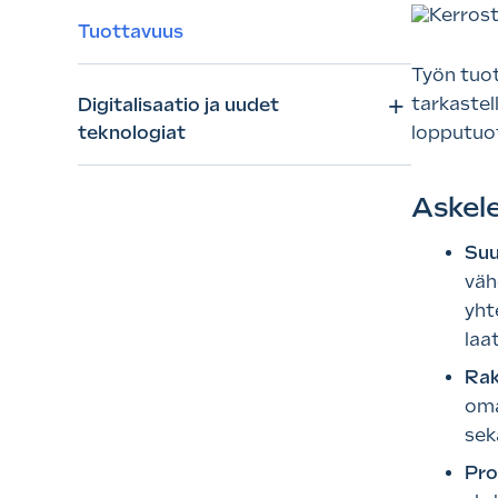
Tuottavuus
Työn tuot
+
tarkastel
Digitalisaatio ja uudet
teknologiat
lopputuot
Askel
Suu
väh
yht
laa
Rak
oma
sek
Pro