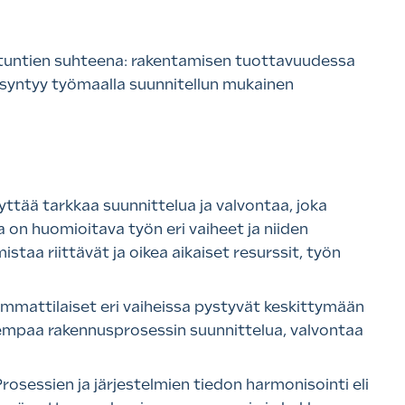
n tuntien suhteena: rakentamisen tuottavuudessa
 syntyy työmaalla suunnitellun mukainen
tää tarkkaa suunnittelua ja valvontaa, joka
on huomioitava työn eri vaiheet ja niiden
aa riittävät ja oikea aikaiset resurssit, työn
mmattilaiset eri vaiheissa pystyvät keskittymään
kempaa rakennusprosessin suunnittelua, valvontaa
rosessien ja järjestelmien tiedon harmonisointi eli