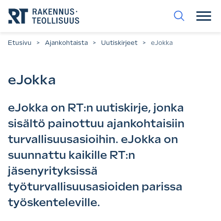
Siirry
suoraan
sisältöön.
Etusivu
>
Ajankohtaista
>
Uutiskirjeet
>
eJokka
eJokka
eJokka on RT:n uutiskirje, jonka
sisältö painottuu ajankohtaisiin
turvallisuusasioihin. eJokka on
suunnattu kaikille RT:n
jäsenyrityksissä
työturvallisuusasioiden parissa
työskenteleville.