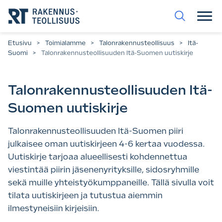
Siirry
suoraan
sisältöön.
Etusivu
>
Toimialamme
>
Talonrakennus­­teollisuus
>
Itä-
Suomi
>
Talonrakennusteollisuuden Itä-Suomen uutiskirje
Talonrakennusteollisuuden Itä-
Suomen uutiskirje
Talonrakennusteollisuuden Itä-Suomen piiri
julkaisee oman uutiskirjeen 4-6 kertaa vuodessa.
Uutiskirje tarjoaa alueellisesti kohdennettua
viestintää piirin jäsenenyrityksille, sidosryhmille
sekä muille yhteistyökumppaneille. Tällä sivulla voit
tilata uutiskirjeen ja tutustua aiemmin
ilmestyneisiin kirjeisiin.