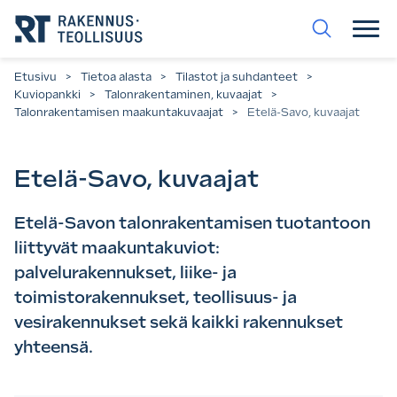
Siirry
suoraan
sisältöön.
Etusivu
>
Tietoa alasta
>
Tilastot ja suhdanteet
>
Kuviopankki
>
Talonrakentaminen, kuvaajat
>
Talonrakentamisen maakuntakuvaajat
>
Etelä-Savo, kuvaajat
Etelä-Savo, kuvaajat
Etelä-Savon talonrakentamisen tuotantoon
liittyvät maakuntakuviot:
palvelurakennukset, liike- ja
toimistorakennukset, teollisuus- ja
vesirakennukset sekä kaikki rakennukset
yhteensä.