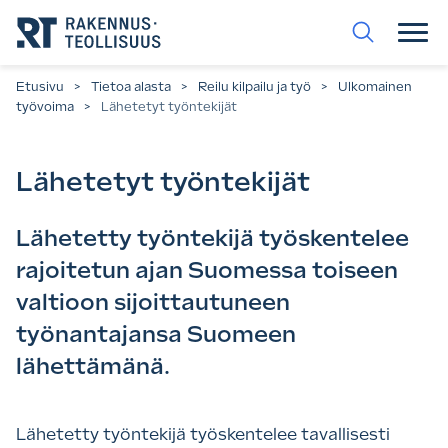
Siirry
suoraan
sisältöön.
Etusivu
>
Tietoa alasta
>
Reilu kilpailu ja työ
>
Ulkomainen
työvoima
>
Lähetetyt työntekijät
Lähetetyt työntekijät
Lähetetty työntekijä työskentelee
rajoitetun ajan Suomessa toiseen
valtioon sijoittautuneen
työnantajansa Suomeen
lähettämänä.
Lähetetty työntekijä työskentelee tavallisesti