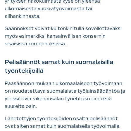
yrityksen näkökulmasta kyse on yleensä
ulkomaisesta vuokratyövoimasta tai
alihankinnasta.
Säännökset voivat kuitenkin tulla sovellettavaksi
myös esimerkiksi kansainvälisen konsernin
sisäisissä komennuksissa.
Pelisäännöt samat kuin suomalaisilla
työntekijöillä
Pääsäännön mukaan ulkomaalaiseen työvoimaan
on noudatettava suomalaista työlainsäädäntöä ja
yleissitovia rakennusalan työehtosopimuksia
suurelta osin.
Lähetettyjen työntekijöiden osalta pelisäännöt
ovat siten samat kuin suomalaisella työvoimalla.