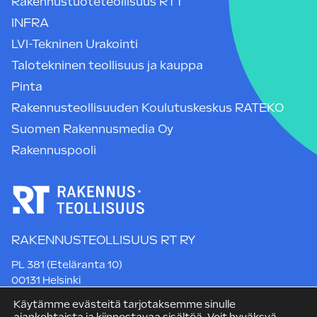
Rakennustuoteteollisuus RTT
INFRA
LVI-Tekninen Urakointi
Talotekninen teollisuus ja kauppa
Pinta
Rakennusteollisuuden Koulutuskeskus RATEKO
Suomen Rakennusmedia Oy
Rakennuspooli
RAKENNUSTEOLLISUUS RT RY
PL 381 (Eteläranta 10)
00131 Helsinki
Puh. +358 9 12 991
Käytämme evästeitä tarjotaksemme sinulle
rt@rakennusteollisuus.fi