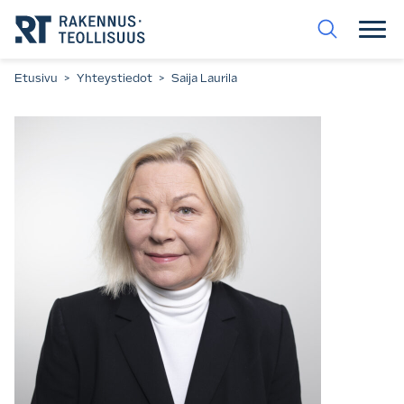
Siirry
suoraan
sisältöön.
Etusivu
>
Yhteystiedot
>
Saija Laurila