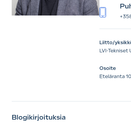
Puh
+35
Liitto/yksikk
LVI-Tekniset 
Osoite
Eteläranta 10
Blogikirjoituksia