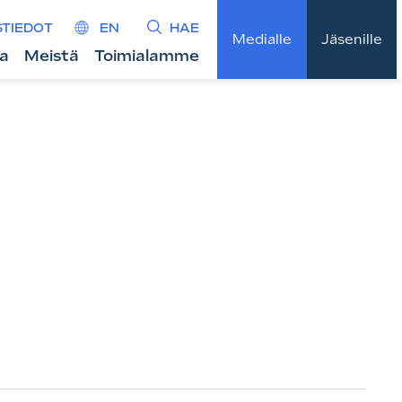
STIEDOT
EN
HAE
Medialle
Jäsenille
ta
Meistä
Toimialamme