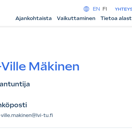
EN
FI
YHTEY
Ajankohtaista
Vaikuttaminen
Tietoa alas
Ville Mäkinen
iantuntija
hköposti
-ville.makinen@lvi-tu.fi