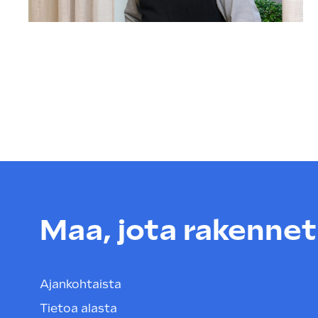
Maa, jota rakenneta
Ajankohtaista
Tietoa alasta