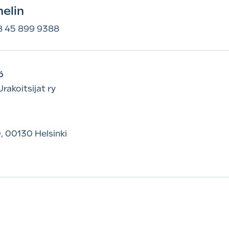
elin
8 45 899 9388
ö
Urakoitsijat ry
, 00130 Helsinki