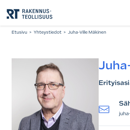
Siirry
suoraan
sisältöön.
Etusivu
>
Yhteystiedot
>
Juha-Ville Mäkinen
Juha-
Erityisas
Sä
juha