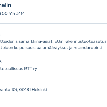
elin
 50 414 3114
t
teiden sisämarkkina-asiat, EU:n rakennustuoteasetus,
teiden kelpoisuus, palomääräykset ja -standardointi
ö
eteollisuus RTT ry
ranta 10), 00131 Helsinki