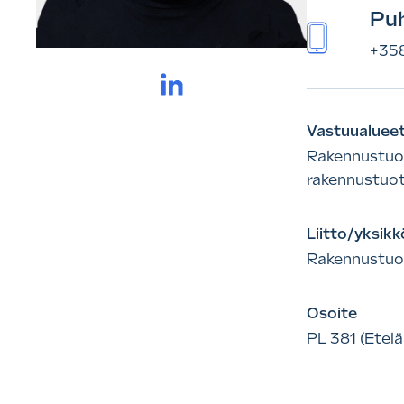
Puh
+358
LInkedIn.
Vastuualuee
Rakennustuot
rakennustuot
Liitto/yksikk
Rakennustuot
Osoite
PL 381 (Etelä