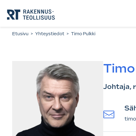
Siirry
suoraan
sisältöön.
Etusivu
>
Yhteystiedot
>
Timo Pulkki
Timo 
Johtaja,
Sä
timo