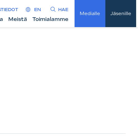
STIEDOT
EN
HAE
Medialle
Jäsenille
ta
Meistä
Toimialamme