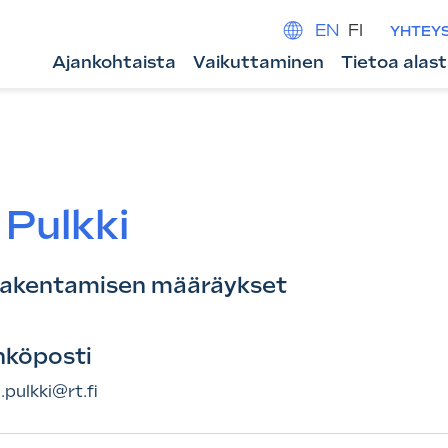
EN
FI
YHTEY
Ajankohtaista
Vaikuttaminen
Tietoa alas
Pulkki
 rakentamisen määräykset
hköposti
.pulkki@rt.fi