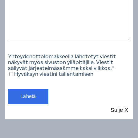
Toimiala
Yhteydenottolomakkeella lähetetyt viestit
näkyvät myös sivuston ylläpitäjille. Viestit
säilyvät järjestelmässämme kaksi viikkoa.
*
Hyväksyn viestini tallentamisen
Tyhjennä valinnat
Löytyi 109 henkilöä.
Sulje
X