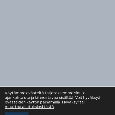
Talotekninen teollisuus ja kauppa
Pinta
Rakennusteollisuuden Koulutuskeskus RATEKO
Suomen Rakennusmedia Oy
Rakennuspooli
RAKENNUSTEOLLISUUS RT RY
PL 381 (Eteläranta 10)
00131 Helsinki
Puh. +358 9 12 991
Käytämme evästeitä tarjotaksemme sinulle
rt@rakennusteollisuus.fi
ajankohtaista ja kiinnostavaa sisältöä. Voit hyväksyä
evästeiden käytön painamalla "Hyväksy" tai
muuttaa asetuksiasi tästä
.