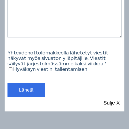
Toimiala
Yhteydenottolomakkeella lähetetyt viestit
näkyvät myös sivuston ylläpitäjille. Viestit
säilyvät järjestelmässämme kaksi viikkoa.
*
Hyväksyn viestini tallentamisen
Tyhjennä valinnat
Löytyi 109 henkilöä.
Sulje
X