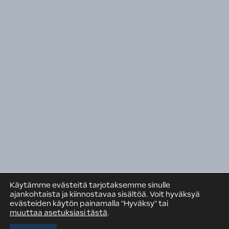
Talotekninen teollisuus ja kauppa
Pinta
Rakennusteollisuuden Koulutuskeskus RATEKO
Suomen Rakennusmedia Oy
Rakennuspooli
RAKENNUSTEOLLISUUS RT RY
PL 381 (Eteläranta 10)
00131 Helsinki
Puh. +358 9 12 991
Käytämme evästeitä tarjotaksemme sinulle
rt@rakennusteollisuus.fi
ajankohtaista ja kiinnostavaa sisältöä. Voit hyväksyä
evästeiden käytön painamalla "Hyväksy" tai
muuttaa asetuksiasi tästä
.