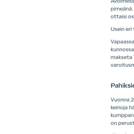
Avoimessa
pimeänä. 
ottaisi o
Usein eri
Vapaassa 
kunnossa v
makseta T
varoitusm
Pahiksi
Vuonna 20
keinoja h
kumppani 
on perust