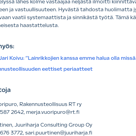
lyssä lähes kolme vastaajaa neljästä ilmoitti kiinnit
een ja vastuullisuuteen. Hyvästä tahdosta huolimatta jy
vaan vaatii systemaattista ja sinnikästä työtä. Tämä kä
eisesta haastattelusta.
myös:
 Jari Koivu: ”Lainrikkojien kanssa emme halua olla miss
nusteollisuuden eettiset periaatteet
toja
ripuro, Rakennusteollisuus RT ry
587 2642, merja.vuoripuro@rt.fi
tinen, Juuriharja Consulting Group Oy
676 3772, sari.puurtinen@juuriharja.fi