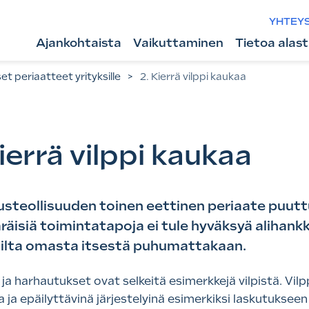
YHTEY
Ajankohtaista
Vaikuttaminen
Tietoa alas
et periaatteet yrityksille
>
2. Kierrä vilppi kaukaa
ierrä vilppi kaukaa
steollisuuden toinen eettinen periaate puuttuu
isiä toimintatapoja ei tule hyväksyä alihankki
ilta omasta itsestä puhumattakaan.
ja harhautukset ovat selkeitä esimerkkejä vilpistä. Vi
a ja epäilyttävinä järjestelyinä esimerkiksi laskutukseen 