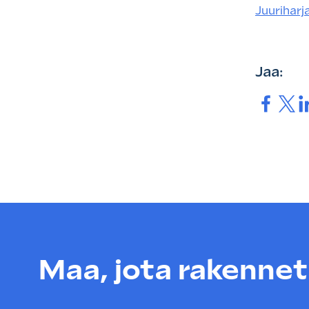
Juuriharj
Jaa:
Jaa.
Jaa.
Ja
Maa, jota rakenneta