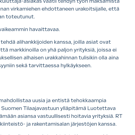
 kuluttaja-asiakas vaatii tehdyn työn maksamista
nan virkamiehen ehdottaneen urakoitsijalle, että
aan toteutunut.
a vaikeammin havaittavaa.
hdä alihankkijoiden kanssa, joilla asiat ovat
ttä markkinoilla on yhä paljon yrityksiä, joissa ei
ellisen alhaisen urakkahinnan tulisikin olla aina
 syyniin sekä tarvittaessa hylkäykseen.
 mahdollistaa uusia ja entistä tehokkaampia
si Suomen Tilaajavastuun ylläpitämä Luotettava
ään asiansa vastuullisesti hoitavia yrityksiä. RT
inteistö- ja rakentamisalan järjestöjen kanssa.