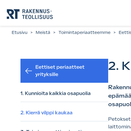
Siirry
suoraan
sisältöön.
Etusivu
>
Meistä
>
Toimintaperiaatteemme
>
Eettis
2. K
Eettiset periaatteet
yrityksille
Rakennu
1. Kunnioita kaikkia osapuolia
epämäärä
osapuol
2. Kierrä vilppi kaukaa
Petokset 
laittomin