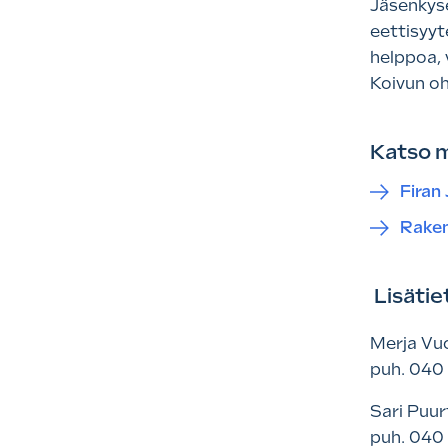
Jäsenkyse
eettisyyt
helppoa, 
Koivun oh
Katso 
Firan
Raken
Lisätie
Merja Vuo
puh. 040 
Sari Puur
puh. 040 