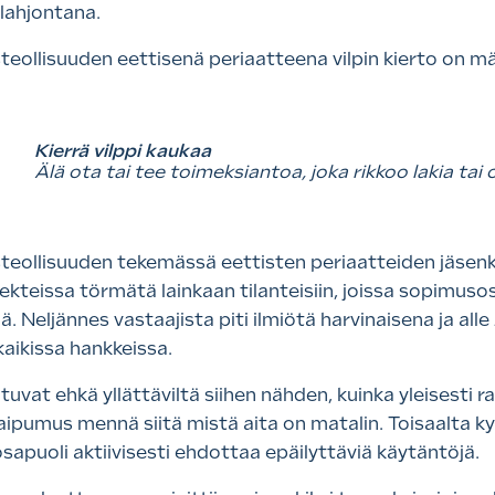
 lahjontana.
eollisuuden eettisenä periaatteena vilpin kierto on mä
Kierrä vilppi kaukaa
Älä ota tai tee toimeksiantoa, joka rikkoo lakia tai 
eollisuuden tekemässä eettisten periaatteiden jäsenky
jekteissa törmätä lainkaan tilanteisiin, joissa sopimuso
jä. Neljännes vastaajista piti ilmiötä harvinaisena ja alle
 kaikissa hankkeissa.
tuvat ehkä yllättäviltä siihen nähden, kuinka yleisesti 
 taipumus mennä siitä mistä aita on matalin. Toisaalta 
apuoli aktiivisesti ehdottaa epäilyttäviä käytäntöjä.