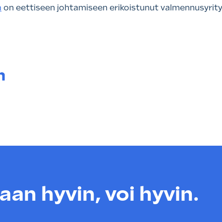
a
on eettiseen johtamiseen erikoistunut valmennusyrit
a.
an hyvin, voi hyvin.