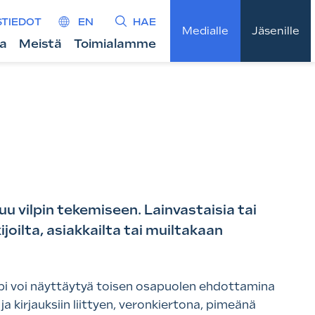
STIEDOT
EN
HAE
Medialle
Jäsenille
ta
Meistä
Toimialamme
 vilpin tekemiseen. Lainvastaisia tai
joilta, asiakkailta tai muiltakaan
lppi voi näyttäytyä toisen osapuolen ehdottamina
ja kirjauksiin liittyen, veronkiertona, pimeänä