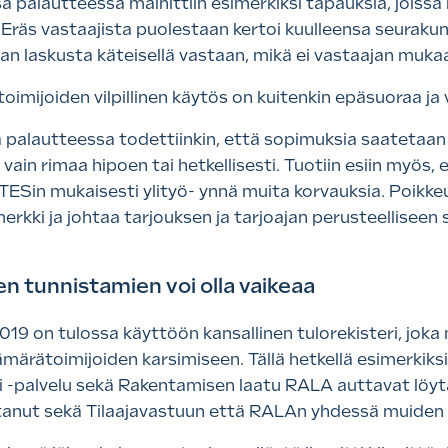
 palautteessa mainittiin esimerkiksi tapauksia, joissa
Eräs vastaajista puolestaan kertoi kuulleensa seurakun
san laskusta käteisellä vastaan, mikä ei vastaajan muk
 toimijoiden vilpillinen käytös on kuitenkin epäsuoraa j
palautteessa todettiinkin, että sopimuksia saatetaan te
ain rimaa hipoen tai hetkellisesti. Tuotiin esiin myös, e
ESin mukaisesti ylityö- ynnä muita korvauksia. Poikkeuks
erkki ja johtaa tarjouksen ja tarjoajan perusteelliseen
en tunnistamien voi olla vaikeaa
19 on tulossa käyttöön kansallinen tulorekisteri, joka
ämärätoimijoiden karsimiseen. Tällä hetkellä esimerkik
-palvelu sekä Rakentamisen laatu RALA auttavat löytäm
anut sekä Tilaajavastuun että RALAn yhdessä muiden ki