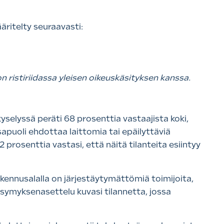
äritelty seuraavasti:
on ristiriidassa yleisen oikeuskäsityksen kanssa.
selyssä peräti 68 prosenttia vastaajista koki,
sapuoli ehdottaa laittomia tai epäilyttäviä
 2 prosenttia vastasi, että näitä tilanteita esiintyy
rakennusalalla on järjestäytymättömiä toimijoita,
kysymyksenasettelu kuvasi tilannetta, jossa