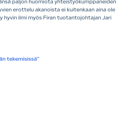
tävänsä paljon huomiota yhteistyökumppaneiden
vien erottelu akanoista ei kuitenkaan aina ole
y hyvin ilmi myös Firan tuotantojohtajan Jari
ään tekemisissä”