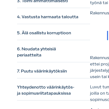
3. Toimi ammattimaisesti
työnä tai
Rakennust
4. Vastusta harmaata taloutta
5. Älä osallistu korruptioon
6. Noudata yhteisiä
periaatteita
Rakennust
ettei pro
järjestely
7. Puutu väärinkäytöksiin
usein tai
Luvut tun
Yhteydenotto väärinkäytös-
ja sopimusriitatapauksissa
joilla on
sopimusos