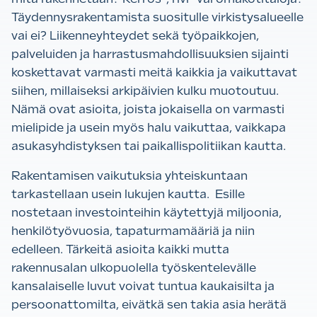
Täydennysrakentamista suositulle virkistysalueelle
vai ei? Liikenneyhteydet sekä työpaikkojen,
palveluiden ja harrastusmahdollisuuksien sijainti
koskettavat varmasti meitä kaikkia ja vaikuttavat
siihen, millaiseksi arkipäivien kulku muotoutuu.
Nämä ovat asioita, joista jokaisella on varmasti
mielipide ja usein myös halu vaikuttaa, vaikkapa
asukasyhdistyksen tai paikallispolitiikan kautta.
Rakentamisen vaikutuksia yhteiskuntaan
tarkastellaan usein lukujen kautta. Esille
nostetaan investointeihin käytettyjä miljoonia,
henkilötyövuosia, tapaturmamääriä ja niin
edelleen. Tärkeitä asioita kaikki mutta
rakennusalan ulkopuolella työskentelevälle
kansalaiselle luvut voivat tuntua kaukaisilta ja
persoonattomilta, eivätkä sen takia asia herätä