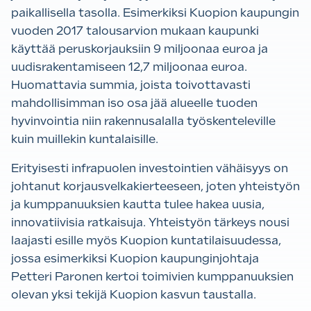
paikallisella tasolla. Esimerkiksi Kuopion kaupungin
vuoden 2017 talousarvion mukaan kaupunki
käyttää peruskorjauksiin 9 miljoonaa euroa ja
uudisrakentamiseen 12,7 miljoonaa euroa.
Huomattavia summia, joista toivottavasti
mahdollisimman iso osa jää alueelle tuoden
hyvinvointia niin rakennusalalla työskenteleville
kuin muillekin kuntalaisille.
Erityisesti infrapuolen investointien vähäisyys on
johtanut korjausvelkakierteeseen, joten yhteistyön
ja kumppanuuksien kautta tulee hakea uusia,
innovatiivisia ratkaisuja. Yhteistyön tärkeys nousi
laajasti esille myös Kuopion kuntatilaisuudessa,
jossa esimerkiksi Kuopion kaupunginjohtaja
Petteri Paronen kertoi toimivien kumppanuuksien
olevan yksi tekijä Kuopion kasvun taustalla.