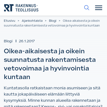
Siirry
suoraan
sisältöön.
Etusivu
>
Ajankohtaista
>
Blogi
>
Oikea-aikaisesta ja oikein
suunnatusta rakentamisesta vetovoimaa ja hyvinvointia kuntaan
Blogi
26.1.2017
Oikea-aikaisesta ja oikein
suunnatusta rakentamisesta
vetovoimaa ja hyvinvointia
kuntaan
Kuntatasolla ratkaistaan monia asumiseen ja sitä
kautta jokapäiväiseen elämään liittyviä
kysymyksiä. Minne kunnan alueella rakennetaan ja
mitä rakennetaan? Kerros-, rivi- vai omakotitaloja?