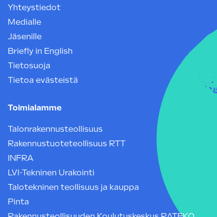
Yhteystiedot
Medialle
Jäsenille
Briefly in English
Tietosuoja
Tietoa evästeistä
Toimialamme
Talonrakennusteollisuus
Rakennustuoteteollisuus RTT
INFRA
LVI-Tekninen Urakointi
Talotekninen teollisuus ja kauppa
Pinta
Rakennusteollisuuden Koulutuskeskus RATEKO