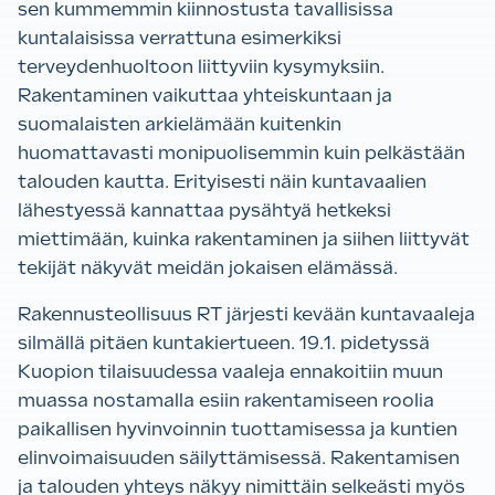
sen kummemmin kiinnostusta tavallisissa
kuntalaisissa verrattuna esimerkiksi
terveydenhuoltoon liittyviin kysymyksiin.
Rakentaminen vaikuttaa yhteiskuntaan ja
suomalaisten arkielämään kuitenkin
huomattavasti monipuolisemmin kuin pelkästään
talouden kautta. Erityisesti näin kuntavaalien
lähestyessä kannattaa pysähtyä hetkeksi
miettimään, kuinka rakentaminen ja siihen liittyvät
tekijät näkyvät meidän jokaisen elämässä.
Rakennusteollisuus RT järjesti kevään kuntavaaleja
silmällä pitäen kuntakiertueen. 19.1. pidetyssä
Kuopion tilaisuudessa vaaleja ennakoitiin muun
muassa nostamalla esiin rakentamiseen roolia
paikallisen hyvinvoinnin tuottamisessa ja kuntien
elinvoimaisuuden säilyttämisessä. Rakentamisen
ja talouden yhteys näkyy nimittäin selkeästi myös