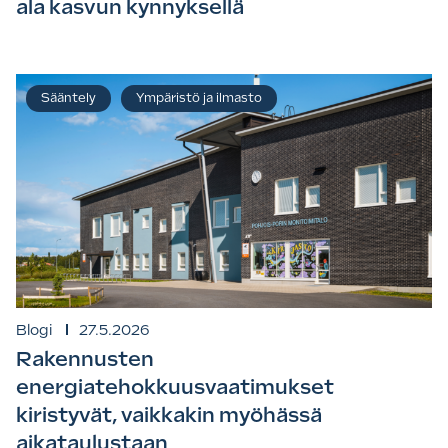
ala kasvun kynnyksellä
Sääntely
Ympäristö ja ilmasto
Blogi
27.5.2026
Rakennusten
energiatehokkuusvaatimukset
kiristyvät, vaikkakin myöhässä
aikataulustaan