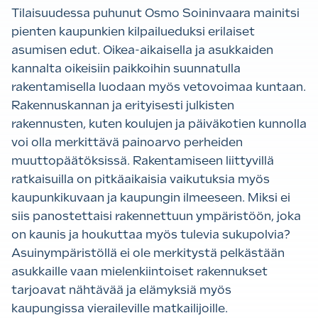
Tilaisuudessa puhunut Osmo Soininvaara mainitsi
pienten kaupunkien kilpailueduksi erilaiset
asumisen edut. Oikea-aikaisella ja asukkaiden
kannalta oikeisiin paikkoihin suunnatulla
rakentamisella luodaan myös vetovoimaa kuntaan.
Rakennuskannan ja erityisesti julkisten
rakennusten, kuten koulujen ja päiväkotien kunnolla
voi olla merkittävä painoarvo perheiden
muuttopäätöksissä. Rakentamiseen liittyvillä
ratkaisuilla on pitkäaikaisia vaikutuksia myös
kaupunkikuvaan ja kaupungin ilmeeseen. Miksi ei
siis panostettaisi rakennettuun ympäristöön, joka
on kaunis ja houkuttaa myös tulevia sukupolvia?
Asuinympäristöllä ei ole merkitystä pelkästään
asukkaille vaan mielenkiintoiset rakennukset
tarjoavat nähtävää ja elämyksiä myös
kaupungissa vieraileville matkailijoille.