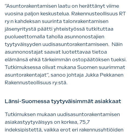
”Asuntorakentamisen laatu on herättänyt viime
vuosina paljon keskustelua. Rakennusteollisuus RT
ry:n kahdeksan suurinta talonrakentamisen
jäsenyritystä päätti yhteistyössä tutkituttaa
puolueettomalla taholla asunnonostajien
tyytyväisyyden uudisasuntorakentamiseen. Näin
asunnonostajat saavat luotettavaa tietoa
elämänsä ehkä tärkeimmän ostopäätöksen tueksi.
Tutkimuksessa olivat mukana Suomen suurimmat
asuntorakentajat”, sanoo johtaja Jukka Pekkanen
Rakennusteollisuus ry:stä.
Länsi-Suomessa tyytyväisimmät asiakkaat
Tutkimuksen mukaan uudisasuntorakentamisen
asiakastyytyväisyys on korkea, 75,7
indeksipistettä, vaikka erot eri rakennusyhtiöiden