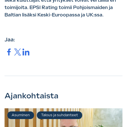
sekä kuluttajat että yritykset voivat vertailla eri
toimijoita. EPSI Rating toimii Pohjoismaiden ja
Baltian lisäksi Keski-Euroopassa ja UK:ssa.
Jaa:
Jaa.
Jaa.
Jaa.
Ajankohtaista
Asuminen
Talous ja suhdanteet