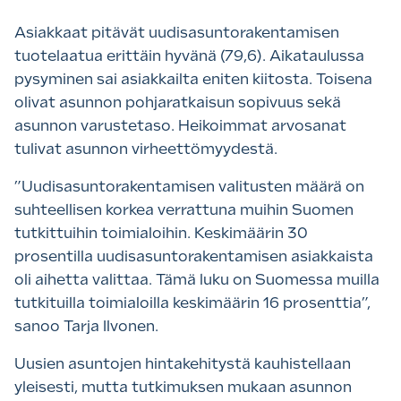
Asiakkaat pitävät uudisasuntorakentamisen
tuotelaatua erittäin hyvänä (79,6). Aikataulussa
pysyminen sai asiakkailta eniten kiitosta. Toisena
olivat asunnon pohjaratkaisun sopivuus sekä
asunnon varustetaso. Heikoimmat arvosanat
tulivat asunnon virheettömyydestä.
”Uudisasuntorakentamisen valitusten määrä on
suhteellisen korkea verrattuna muihin Suomen
tutkittuihin toimialoihin. Keskimäärin 30
prosentilla uudisasuntorakentamisen asiakkaista
oli aihetta valittaa. Tämä luku on Suomessa muilla
tutkituilla toimialoilla keskimäärin 16 prosenttia”,
sanoo Tarja Ilvonen.
Uusien asuntojen hintakehitystä kauhistellaan
yleisesti, mutta tutkimuksen mukaan asunnon