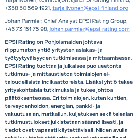
Tarja Ilvonen, toimitusjohtaja EPSI Rating Finland,
+358 50 569 1921,
tarja.ilvonen@epsi-finland.org
Johan Parmler, Chief Analyst EPSI Rating Group,
+46 73 151 75 98,
johan.parmler@epsi-rating.com
EPSI Rating on Pohjoismaiden johtava
riippumaton yhtiö yritysten asiakas- ja
työtyytyväisyyden tutkimisessa ja mittaamisessa.
EPSI Rating tuottaa ja julkaisee puolueetonta
tutkimus- ja mittaustietoa toimialojen ei-
taloudellisista indikaattoreista. Lisäksi yhtiö tekee
yrityskohtaisia tutkimuksia ja tukee johtoa
päätöksenteossa. Eri toimialojen, kuten kuntien,
terveydenhoidon, energian, pankki- ja
vakuutusalan, matkailun, kuljetuksen sekä telealan
tutkimustulokset julkistetaan säännöllisesti, ja
tiedot ovat vapaasti käytettävissä. Niiden avulla