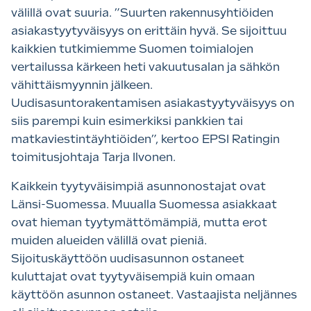
välillä ovat suuria. ”Suurten rakennusyhtiöiden
asiakastyytyväisyys on erittäin hyvä. Se sijoittuu
kaikkien tutkimiemme Suomen toimialojen
vertailussa kärkeen heti vakuutusalan ja sähkön
vähittäismyynnin jälkeen.
Uudisasuntorakentamisen asiakastyytyväisyys on
siis parempi kuin esimerkiksi pankkien tai
matkaviestintäyhtiöiden”, kertoo EPSI Ratingin
toimitusjohtaja Tarja Ilvonen.
Kaikkein tyytyväisimpiä asunnonostajat ovat
Länsi-Suomessa. Muualla Suomessa asiakkaat
ovat hieman tyytymättömämpiä, mutta erot
muiden alueiden välillä ovat pieniä.
Sijoituskäyttöön uudisasunnon ostaneet
kuluttajat ovat tyytyväisempiä kuin omaan
käyttöön asunnon ostaneet. Vastaajista neljännes