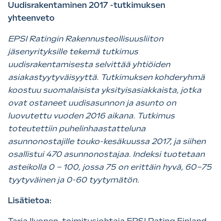
Uudisrakentaminen 2017 -tutkimuksen
yhteenveto
EPSI Ratingin Rakennusteollisuusliiton
jäsenyrityksille tekemä tutkimus
uudisrakentamisesta selvittää yhtiöiden
asiakastyytyväisyyttä. Tutkimuksen kohderyhmä
koostuu suomalaisista yksityisasiakkaista, jotka
ovat ostaneet uudisasunnon ja asunto on
luovutettu vuoden 2016 aikana. Tutkimus
toteutettiin puhelinhaastatteluna
asunnonostajille touko-kesäkuussa 2017, ja siihen
osallistui 470 asunnonostajaa. Indeksi tuotetaan
asteikolla 0 – 100, jossa 75 on erittäin hyvä, 60–75
tyytyväinen ja 0-60 tyytymätön.
Lisätietoa: