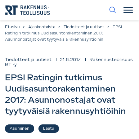
Siirry
suoraan
sisältöön.
Etusivu
>
Ajankohtaista
>
Tiedotteet ja uutiset
>
EPSI
Ratingin tutkimus Uudisasuntorakentaminen 2017:
Asunnonostajat ovat tyytyväisiä rakennusyhtiöihin
Tiedotteet ja uutiset
21.6.2017
Rakennusteollisuus
RT ry
EPSI Ratingin tutkimus
Uudisasuntorakentaminen
2017: Asunnonostajat ovat
tyytyväisiä rakennusyhtiöihin
Asiasanat
Asuminen
Laatu
,