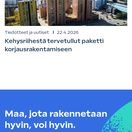
Tiedotteet ja uutiset
22.4.2026
Kehysriihestä tervetullut paketti
korjausrakentamiseen
Maa, jota rakennetaan
hyvin, voi hyvin.