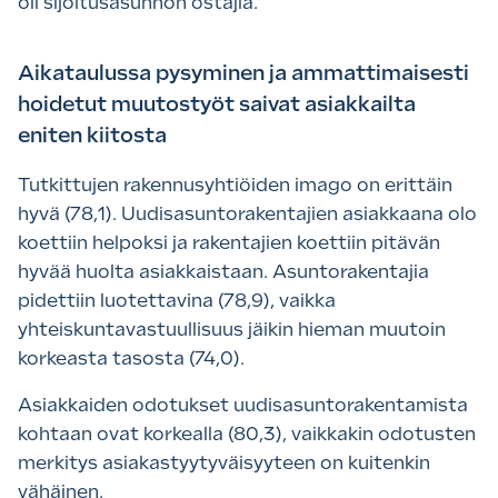
oli sijoitusasunnon ostajia.
Aikataulussa pysyminen ja ammattimaisesti
hoidetut muutostyöt saivat asiakkailta
eniten kiitosta
Tutkittujen rakennusyhtiöiden imago on erittäin
hyvä (78,1). Uudisasuntorakentajien asiakkaana olo
koettiin helpoksi ja rakentajien koettiin pitävän
hyvää huolta asiakkaistaan. Asuntorakentajia
pidettiin luotettavina (78,9), vaikka
yhteiskuntavastuullisuus jäikin hieman muutoin
korkeasta tasosta (74,0).
Asiakkaiden odotukset uudisasuntorakentamista
kohtaan ovat korkealla (80,3), vaikkakin odotusten
merkitys asiakastyytyväisyyteen on kuitenkin
vähäinen.