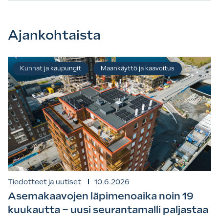
Ajankohtaista
Kunnat ja kaupungit
Maankäyttö ja kaavoitus
Tiedotteet ja uutiset
10.6.2026
Asemakaavojen läpimenoaika noin 19
kuukautta – uusi seurantamalli paljastaa