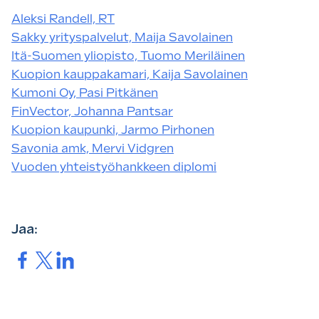
Aleksi Randell, RT
Sakky yrityspalvelut, Maija Savolainen
Itä-Suomen yliopisto, Tuomo Meriläinen
Kuopion kauppakamari, Kaija Savolainen
Kumoni Oy, Pasi Pitkänen
FinVector, Johanna Pantsar
Kuopion kaupunki, Jarmo Pirhonen
Savonia amk, Mervi Vidgren
Vuoden yhteistyöhankkeen diplomi
Jaa:
Jaa.
Jaa.
Jaa.