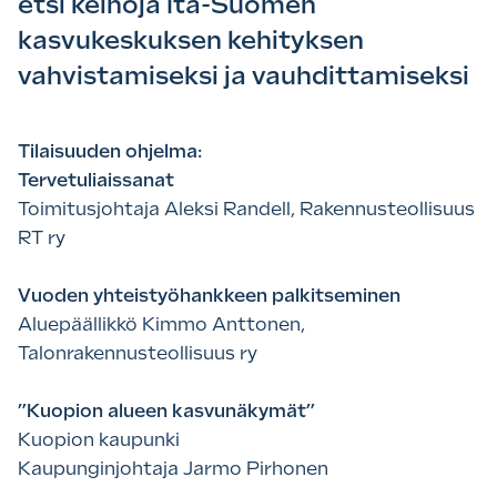
etsi keinoja Itä-Suomen
kasvukeskuksen kehityksen
vahvistamiseksi ja vauhdittamiseksi
Tilaisuuden ohjelma:
Tervetuliaissanat
Toimitusjohtaja Aleksi Randell, Rakennusteollisuus
RT ry
Vuoden yhteistyöhankkeen palkitseminen
Aluepäällikkö Kimmo Anttonen,
Talonrakennusteollisuus ry
”Kuopion alueen kasvunäkymät”
Kuopion kaupunki
Kaupunginjohtaja Jarmo Pirhonen