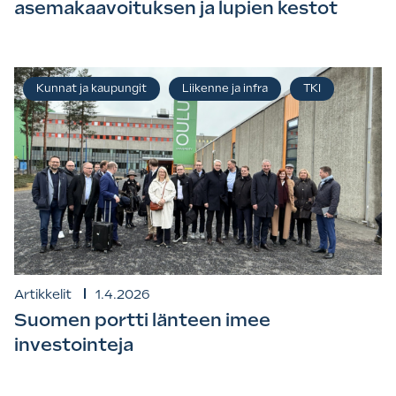
asemakaavoituksen ja lupien kestot
Kunnat ja kaupungit
Liikenne ja infra
TKI
Artikkelit
1.4.2026
Suomen portti länteen imee
investointeja