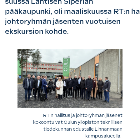
suussa Läntisen Siperian
pääkaupunki, oli maaliskuussa RT:n hal
johtoryhmän jäsenten vuotuisen
ekskursion kohde.
RT:n hallitus ja johtoryhmän jäsenet
kokoontuivat Oulun yliopiston teknillisen
tiedekunnan edustalle Linnanmaan
kampusalueella.