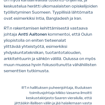
on myös kansainvälisiä tutkinto-ohjelmia, ja
keskustelua herätti ulkomaalaisten opiskelijoiden
työllistyminen Suomeen. Tyypillisiä lähtömaita
ovat esimerkiksi Intia, Bangladesh ja Iran.
RT:n rakentamisen kehittämisestä vastaava
johtaja
Antti Aaltonen
kommentoi, että Oulun
yliopistolla on eniten tieteenalat
ylittävää yhteistyötä, esimerkiksi
yhdyskuntatekniikan, tuotantotalouden,
arkkitehtuurin ja sähkön välillä. Oulussa on myös
muun muassa hyvin fokusoitunutta vähähiilisten
sementtien tutkimusta.
RT:n hallituksen puheenjohtaja, Ruduksen
toimitusjohtaja Mikko Vasama ilmoitti
keskustakirjasto Saaren vierailulla, että
jättääkin illallisen väliin ja jää halailemaan vasta