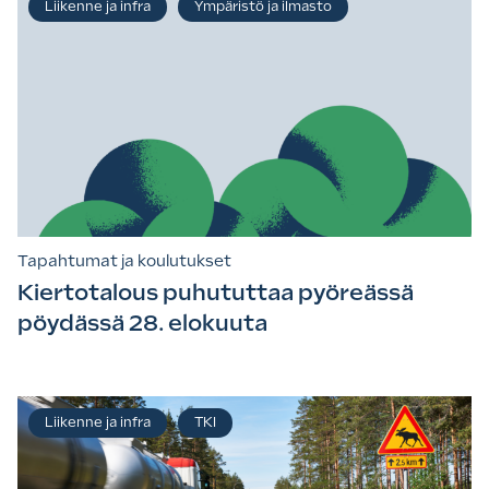
Liikenne ja infra
Ympäristö ja ilmasto
Tapahtumat ja koulutukset
Kiertotalous puhututtaa pyöreässä
pöydässä 28. elokuuta
Liikenne ja infra
TKI