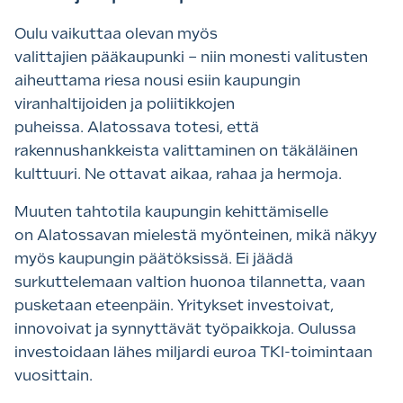
Oulu vaikuttaa olevan myös
valittajien pääkaupunki – niin monesti valitusten
aiheuttama riesa nousi esiin kaupungin
viranhaltijoiden ja poliitikkojen
puheissa. Alatossava totesi, että
rakennushankkeista valittaminen on täkäläinen
kulttuuri. Ne ottavat aikaa, rahaa ja hermoja.
Muuten tahtotila kaupungin kehittämiselle
on Alatossavan mielestä myönteinen, mikä näkyy
myös kaupungin päätöksissä. Ei jäädä
surkuttelemaan valtion huonoa tilannetta, vaan
pusketaan eteenpäin. Yritykset investoivat,
innovoivat ja synnyttävät työpaikkoja. Oulussa
investoidaan lähes miljardi euroa TKI-toimintaan
vuosittain.