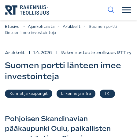
Siirry
suoraan
sisältöön.
Etusivu
>
Ajankohtaista
>
Artikkelit
>
Suomen portti
länteen imee investointeja
Artikkelit
1.4.2026
Rakennustuoteteollisuus RTT ry
Suomen portti länteen imee
investointeja
Asiasanat
Kunnat ja kaupungit
Liikenne ja infra
TKI
,
,
Pohjoisen Skandinavian
pääkaupunki Oulu, paikallisten