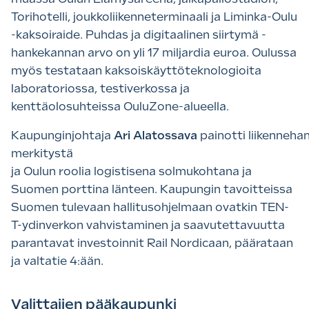
Torihotelli, joukkoliikenneterminaali ja Liminka-Oulu
-kaksoiraide. Puhdas ja digitaalinen siirtymä -
hankekannan arvo on yli 17 miljardia euroa. Oulussa
myös testataan kaksoiskäyttöteknologioita
laboratoriossa, testiverkossa ja
kenttäolosuhteissa OuluZone-alueella.
Kaupunginjohtaja
Ari Alatossava
painotti liikenneha
merkitystä
ja Oulun roolia logistisena solmukohtana ja
Suomen porttina länteen. Kaupungin tavoitteissa
Suomen tulevaan hallitusohjelmaan ovatkin TEN-
T-ydinverkon vahvistaminen ja saavutettavuutta
parantavat investoinnit Rail Nordicaan, päärataan
ja valtatie 4:ään.
Valittajien pääkaupunki