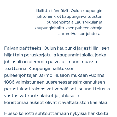
Illallista isännöivät Oulun kaupungin
johtohenkilöt kaupunginvaltuuston
puheenjohtaja Lauri Nikulan ja
kaupunginhallituksen puheenjohtaja
Jarmo Husson johdolla.
Päivän päätteeksi Oulun kaupunki järjesti illallisen
hiljattain peruskorjatulla kaupungintalolla, jonka
juhlasali on aiemmin palvellut muun muassa
teatterina. Kaupunginhallituksen
puheenjohtajan Jarmo Husson mukaan vuonna
1886 valmistuneen uusrenessanssirakennuksen
perustukset rakensivat venäläiset, suunnittelusta
vastasivat ruotsalaiset ja juhlasalin
koristemaalaukset olivat itävaltalaisten käsialaa.
Husso kehotti suhteuttamaan nykyisiä hankkeita