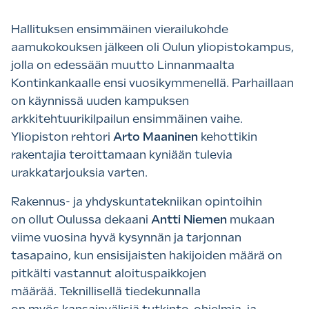
Hallituksen ensimmäinen vierailukohde
aamukokouksen jälkeen oli Oulun yliopistokampus,
jolla on edessään muutto Linnanmaalta
Kontinkankaalle ensi vuosikymmenellä. Parhaillaan
on käynnissä uuden kampuksen
arkkitehtuurikilpailun ensimmäinen vaihe.
Yliopiston rehtori
Arto Maaninen
kehottikin
rakentajia teroittamaan kyniään tulevia
urakkatarjouksia varten.
Rakennus- ja yhdyskuntatekniikan opintoihin
on ollut Oulussa dekaani
Antti Niemen
mukaan
viime vuosina hyvä kysynnän ja tarjonnan
tasapaino, kun ensisijaisten hakijoiden määrä on
pitkälti vastannut aloituspaikkojen
määrää. Teknillisellä tiedekunnalla