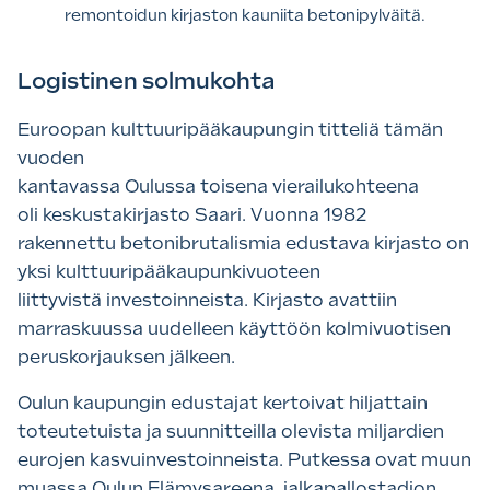
remontoidun kirjaston kauniita betonipylväitä.
Logistinen solmukohta
Euroopan kulttuuripääkaupungin titteliä tämän
vuoden
kantavassa Oulussa toisena vierailukohteena
oli keskustakirjasto Saari. Vuonna 1982
rakennettu betonibrutalismia edustava kirjasto on
yksi kulttuuripääkaupunkivuoteen
liittyvistä investoinneista. Kirjasto avattiin
marraskuussa uudelleen käyttöön kolmivuotisen
peruskorjauksen jälkeen.
Oulun kaupungin edustajat kertoivat hiljattain
toteutetuista ja suunnitteilla olevista miljardien
eurojen kasvuinvestoinneista. Putkessa ovat muun
muassa Oulun Elämysareena, jalkapallostadion,