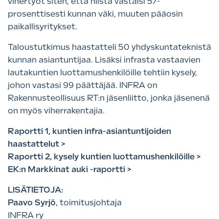
vihertyöt siten, että niistä vastaisi 57-
prosenttisesti kunnan väki, muuten pääosin
paikallisyritykset.
Taloustutkimus haastatteli 50 yhdyskuntateknistä
kunnan asiantuntijaa. Lisäksi infrasta vastaavien
lautakuntien luottamushenkilöille tehtiin kysely,
johon vastasi 99 päättäjää. INFRA on
Rakennusteollisuus RT:n jäsenliitto, jonka jäsenenä
on myös viherrakentajia.
Raportti 1, kuntien infra-asiantuntijoiden
haastattelut >
Raportti 2, kysely kuntien luottamushenkilöille >
EK:n Markkinat auki -raportti >
LISÄTIETOJA:
Paavo Syrjö
, toimitusjohtaja
INFRA ry