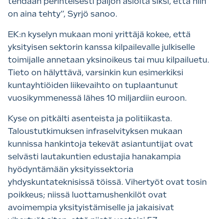
tehdään perinteisesti paljon asioita siksi, että niin
on aina tehty”, Syrjö sanoo.
EK:n kyselyn mukaan moni yrittäjä kokee, että
yksityisen sektorin kanssa kilpailevalle julkiselle
toimijalle annetaan yksinoikeus tai muu kilpailuetu.
Tieto on hälyttävä, varsinkin kun esimerkiksi
kuntayhtiöiden liikevaihto on tuplaantunut
vuosikymmenessä lähes 10 miljardiin euroon.
Kyse on pitkälti asenteista ja politiikasta.
Taloustutkimuksen infraselvityksen mukaan
kunnissa hankintoja tekevät asiantuntijat ovat
selvästi lautakuntien edustajia hanakampia
hyödyntämään yksityissektoria
yhdyskuntateknisissä töissä. Vihertyöt ovat tosin
poikkeus; niissä luottamushenkilöt ovat
avoimempia yksityistämiselle ja jakaisivat