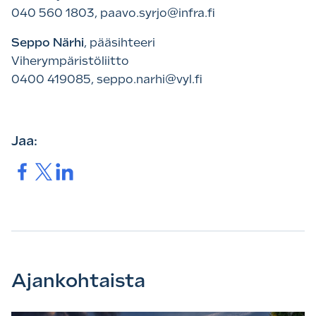
040 560 1803, paavo.syrjo@infra.fi
Seppo Närhi
, pääsihteeri
Viherympäristöliitto
0400 419085, seppo.narhi@vyl.fi
Jaa:
Jaa.
Jaa.
Jaa.
Ajankohtaista