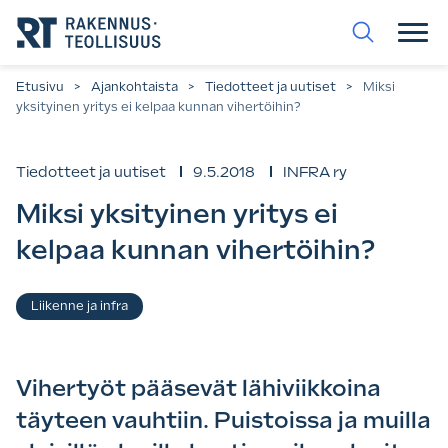
Siirry
suoraan
sisältöön.
Etusivu
>
Ajankohtaista
>
Tiedotteet ja uutiset
>
Miksi
yksityinen yritys ei kelpaa kunnan vihertöihin?
Tiedotteet ja uutiset
9.5.2018
INFRA ry
Miksi yksityinen yritys ei
kelpaa kunnan vihertöihin?
Asiasanat
Liikenne ja infra
Vihertyöt pääsevät lähiviikkoina
täyteen vauhtiin. Puistoissa ja muilla