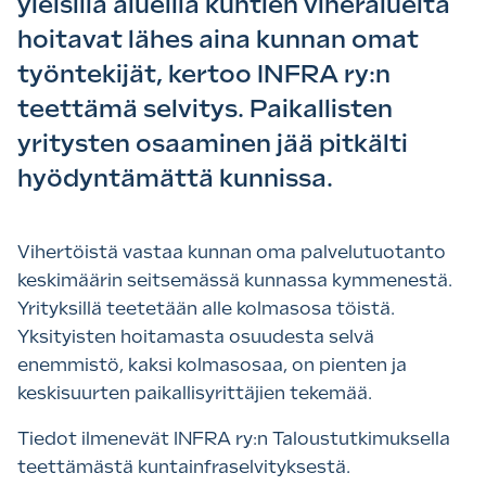
yleisillä alueilla kuntien viheralueita
hoitavat lähes aina kunnan omat
työntekijät, kertoo INFRA ry:n
teettämä selvitys. Paikallisten
yritysten osaaminen jää pitkälti
hyödyntämättä kunnissa.
Vihertöistä vastaa kunnan oma palvelutuotanto
keskimäärin seitsemässä kunnassa kymmenestä.
Yrityksillä teetetään alle kolmasosa töistä.
Yksityisten hoitamasta osuudesta selvä
enemmistö, kaksi kolmasosaa, on pienten ja
keskisuurten paikallisyrittäjien tekemää.
Tiedot ilmenevät INFRA ry:n Taloustutkimuksella
teettämästä kuntainfraselvityksestä.