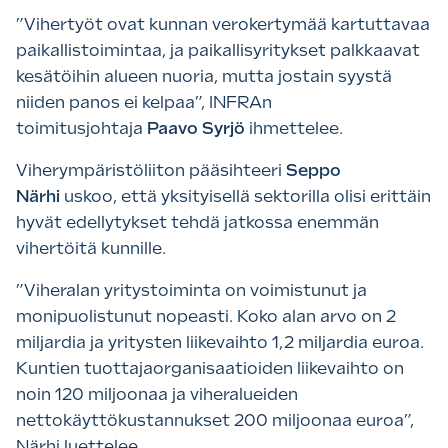
”Vihertyöt ovat kunnan verokertymää kartuttavaa
paikallistoimintaa, ja paikallisyritykset palkkaavat
kesätöihin alueen nuoria, mutta jostain syystä
niiden panos ei kelpaa”, INFRAn
toimitusjohtaja
Paavo Syrjö
ihmettelee.
Viherympäristöliiton pääsihteeri
Seppo
Närhi
uskoo, että yksityisellä sektorilla olisi erittäin
hyvät edellytykset tehdä jatkossa enemmän
vihertöitä kunnille.
”Viheralan yritystoiminta on voimistunut ja
monipuolistunut nopeasti. Koko alan arvo on 2
miljardia ja yritysten liikevaihto 1,2 miljardia euroa.
Kuntien tuottajaorganisaatioiden liikevaihto on
noin 120 miljoonaa ja viheralueiden
nettokäyttökustannukset 200 miljoonaa euroa”,
Närhi luettelee.