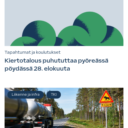
Tapahtumat ja koulutukset
Kiertotalous puhututtaa pyöreässä
pöydässä 28. elokuuta
Liikenne ja infra
TKI