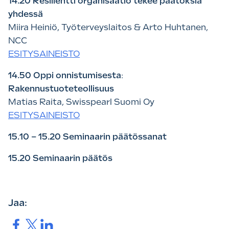
14.20 Resilientti organisaatio tekee päätöksiä
yhdessä
Miira Heiniö, Työterveyslaitos & Arto Huhtanen,
NCC
ESITYSAINEISTO
14.50 Oppi onnistumisesta
:
Rakennustuoteteollisuus
Matias Raita, Swisspearl Suomi Oy
ESITYSAINEISTO
15.10 – 15.20 Seminaarin päätössanat
15.20 Seminaarin päätös
Jaa:
Jaa.
Jaa.
Jaa.