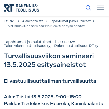
Siirry
suoraan
sisältöön.
Etusivu
>
Ajankohtaista
>
Tapahtumat ja koulutukset
>
Turvallisuusviikon seminaari 13.5.2025 esitysaineistot
Tapahtumat ja koulutukset
20.1.2025
Talonrakennusteollisuus ry
,
Rakennusteollisuus RT ry
Turvallisuusviikon seminaari
13.5.2025 esitysaineistot
Ei vastuullisuutta ilman turvallisuutta
Aika: Tiistai 13.5.2025, 9:00–15:00
Paikka: Tiedekeskus Heureka, Kuninkaalantie