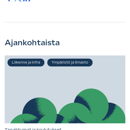
Ajankohtaista
Liikenne ja infra
Ympäristö ja ilmasto
Tapahtumat ja koulutukset