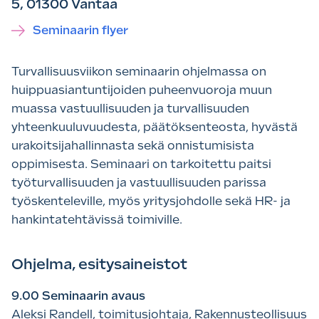
5, 01300 Vantaa
Seminaarin flyer
Turvallisuusviikon seminaarin ohjelmassa on
huippuasiantuntijoiden puheenvuoroja muun
muassa vastuullisuuden ja turvallisuuden
yhteenkuuluvuudesta, päätöksenteosta, hyvästä
urakoitsijahallinnasta sekä onnistumisista
oppimisesta. Seminaari on tarkoitettu paitsi
työturvallisuuden ja vastuullisuuden parissa
työskenteleville, myös yritysjohdolle sekä HR- ja
hankintatehtävissä toimiville.
Ohjelma, esitysaineistot
9.00 Seminaarin avaus
Aleksi Randell, toimitusjohtaja, Rakennusteollisuus