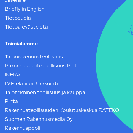
Jäsenille
Briefly in English
Tietosuoja
Tietoa evästeistä
Toimialamme
Talonrakennusteollisuus
Rakennustuoteteollisuus RTT
INFRA
LVI-Tekninen Urakointi
Talotekninen teollisuus ja kauppa
Pinta
Rakennusteollisuuden Koulutuskeskus RATEKO
Suomen Rakennusmedia Oy
Rakennuspooli