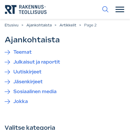
Siirry
suoraan
sisältöön.
Etusivu
>
Ajankohtaista
>
Artikkelit
>
Page 2
Ajankohtaista
Teemat
Julkaisut ja raportit
Uutiskirjeet
Jäsenkirjeet
Sosiaalinen media
Jokka
Valitse kategoria