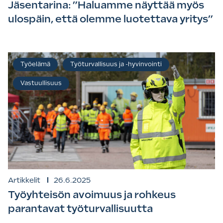
Jäsentarina: ”Haluamme näyttää myös
ulospäin, että olemme luotettava yritys”
Työelämä
Työturvallisuus ja -hyvinvointi
Vastuullisuus
Artikkelit
26.6.2025
Työyhteisön avoimuus ja rohkeus
parantavat työturvallisuutta