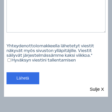
esimerkiksi asuntohankkeissa tavoite saavutetaan
parhaimmillaan yli 80 prosenttisesti.
Rakentamisen laatu voidaan jakaa eri osa-
alueisiin, joita ovat muun muassa
Rakentamisen lainsäädäntö:
Rakentamista
Yhteydenottolomakkeella lähetetyt viestit
ohjataan Suomessa varsin tiukasti eri lakien,
näkyvät myös sivuston ylläpitäjille. Viestit
asetusten ja määräysten kautta. Näillä
säilyvät järjestelmässämme kaksi viikkoa.
*
Hyväksyn viestini tallentamisen
pyritään takaamaan rakennusten ja
rakenteiden käytönaikainen turvallisuus ja
terveellisyys.
Rakenteiden suunnittelu:
Rakennuksen
rakenteiden suunnittelussa tulee huomioida
Sulje
X
paitsi rakenteiden kestävyys ja turvallisuus
myös rakennettavuuden,
muuntojoustavuuden ja