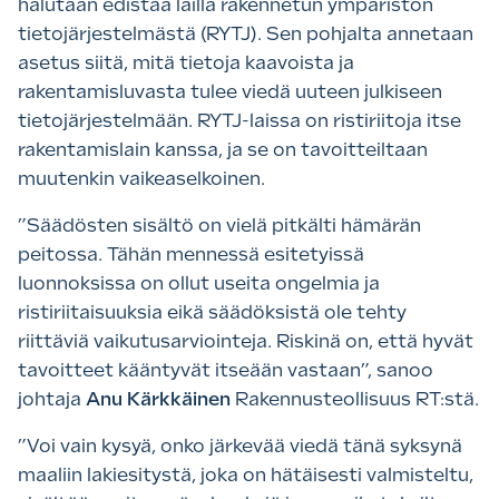
halutaan edistää lailla rakennetun ympäristön
tietojärjestelmästä (RYTJ). Sen pohjalta annetaan
asetus siitä, mitä tietoja kaavoista ja
rakentamisluvasta tulee viedä uuteen julkiseen
tietojärjestelmään. RYTJ-laissa on ristiriitoja itse
rakentamislain kanssa, ja se on tavoitteiltaan
muutenkin vaikeaselkoinen.
”Säädösten sisältö on vielä pitkälti hämärän
peitossa. Tähän mennessä esitetyissä
luonnoksissa on ollut useita ongelmia ja
ristiriitaisuuksia eikä säädöksistä ole tehty
riittäviä vaikutusarviointeja. Riskinä on, että hyvät
tavoitteet kääntyvät itseään vastaan”, sanoo
johtaja
Anu Kärkkäinen
Rakennusteollisuus RT:stä.
”Voi vain kysyä, onko järkevää viedä tänä syksynä
maaliin lakiesitystä, joka on hätäisesti valmisteltu,