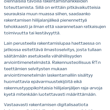
olennaisilla tavoilla rakentamishankkeiden
toteuttamista. Sillä on erittäin pitkävaikutteisia
seurauksia muun muassa siihen, saadaanko
rakentamisen hiilijalanjälkeä pienennettyä
tehokkaasti ja ilman että vaarannetaan ratkaisujen
toimivuutta tai kestävyyttä.
Lain perusteella rakentamislupaa haettaessa on
jatkossa esitettävä ilmastoselvitys, josta tullaan
säätämään asetuksella vähähiilisyyden
arviointimenetelmästä. Rakennusteollisuus RT:n
teettämien selvitysten mukaan
arviointimenetelmän laskentamalliin sisältyy
huomattavia epävarmuustekijöitä eikä
rakennustyyppikohtaisia hiilijalanjäljen raja-arvoja
kyetä mitenkään luotettavasti määrittämään.
Vastaavasti rakentamisen digitalisaatiota