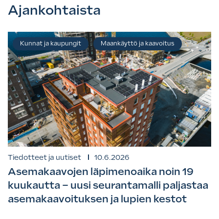
Ajankohtaista
Kunnat ja kaupungit
Maankäyttö ja kaavoitus
Tiedotteet ja uutiset
10.6.2026
Asemakaavojen läpimenoaika noin 19
kuukautta – uusi seurantamalli paljastaa
asemakaavoituksen ja lupien kestot