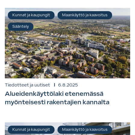
Kunnat ja kaupungit
Maankäyttö ja kaavoitus
Sääntely
Tiedotteet ja uutiset
6.8.2025
Alueidenkäyttölaki etenemässä
myönteisesti rakentajien kannalta
Kunnat ja kaupungit
Maankäyttö ja kaavoitus