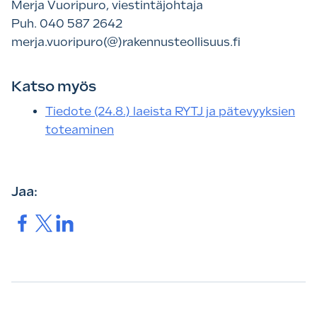
Merja Vuoripuro, viestintäjohtaja
Puh. 040 587 2642
merja.vuoripuro(@)rakennusteollisuus.fi
Katso myös
Tiedote (24.8.) laeista RYTJ ja pätevyyksien
toteaminen
Jaa:
Jaa.
Jaa.
Jaa.