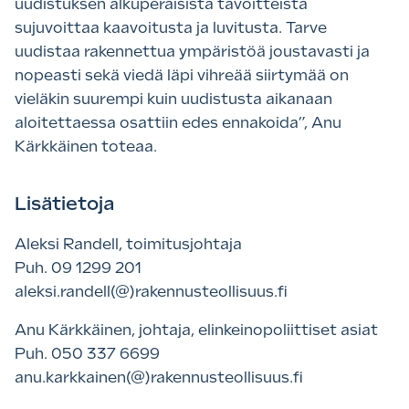
uudistuksen alkuperäisistä tavoitteista
sujuvoittaa kaavoitusta ja luvitusta. Tarve
uudistaa rakennettua ympäristöä joustavasti ja
nopeasti sekä viedä läpi vihreää siirtymää on
vieläkin suurempi kuin uudistusta aikanaan
aloitettaessa osattiin edes ennakoida”, Anu
Kärkkäinen toteaa.
Lisätietoja
Aleksi Randell, toimitusjohtaja
Puh. 09 1299 201
aleksi.randell(@)rakennusteollisuus.fi
Anu Kärkkäinen, johtaja, elinkeinopoliittiset asiat
Puh. 050 337 6699
anu.karkkainen(@)rakennusteollisuus.fi