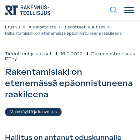
Siirry
suoraan
sisältöön.
Etusivu
>
Ajankohtaista
>
Tiedotteet ja uutiset
>
Rakentamislaki on etenemässä epäonnistuneena raakileena
Tiedotteet ja uutiset
16.9.2022
Rakennusteollisuus
RT ry
Rakentamislaki on
etenemässä epäonnistuneena
raakileena
Asiasanat
Maankäyttö ja kaavoitus
Hallitus on antanut eduskunnalle