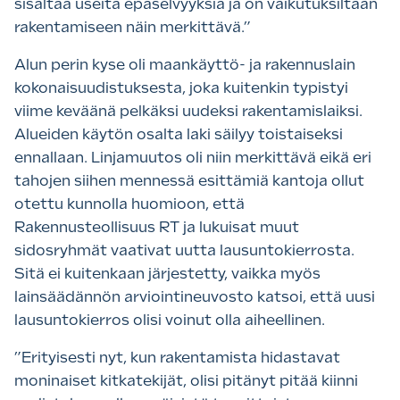
sisältää useita epäselvyyksiä ja on vaikutuksiltaan
rakentamiseen näin merkittävä.”
Alun perin kyse oli maankäyttö- ja rakennuslain
kokonaisuudistuksesta, joka kuitenkin typistyi
viime keväänä pelkäksi uudeksi rakentamislaiksi.
Alueiden käytön osalta laki säilyy toistaiseksi
ennallaan. Linjamuutos oli niin merkittävä eikä eri
tahojen siihen mennessä esittämiä kantoja ollut
otettu kunnolla huomioon, että
Rakennusteollisuus RT ja lukuisat muut
sidosryhmät vaativat uutta lausuntokierrosta.
Sitä ei kuitenkaan järjestetty, vaikka myös
lainsäädännön arviointineuvosto katsoi, että uusi
lausuntokierros olisi voinut olla aiheellinen.
”Erityisesti nyt, kun rakentamista hidastavat
moninaiset kitkatekijät, olisi pitänyt pitää kiinni