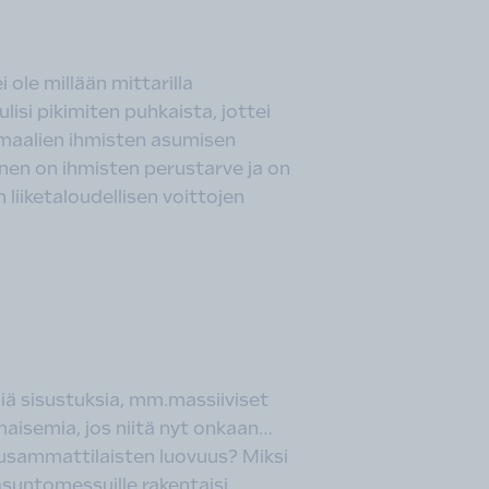
ole millään mittarilla
isi pikimiten puhkaista, jottei
ormaalien ihmisten asumisen
inen on ihmisten perustarve ja on
liiketaloudellisen voittojen
siä sisustuksia, mm.massiiviset
 maisemia, jos niitä nyt onkaan…
tusammattilaisten luovuus? Miksi
ä asuntomessuille rakentaisi.