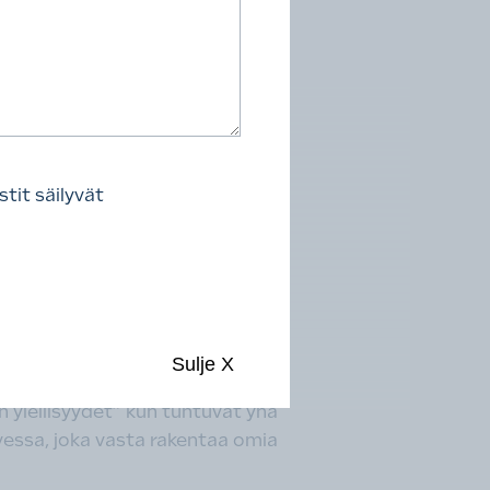
aisut. Muuntojoustavassa
iksi. Spinellistä löytyy myös
n kompakteja kaksioita, joissa
 on nähtävissä terveempi
tit säilyvät
 arvossaan.
ioKoti, joka onnistuu kätkemään
a ja kutsuvalla tavalla. Toivoa
a saa onnelliset asukkaansa 500
Sulje
X
ästä kohtuuhintainen asuminen,
en ylellisyydet” kun tuntuvat yhä
vessa, joka vasta rakentaa omia