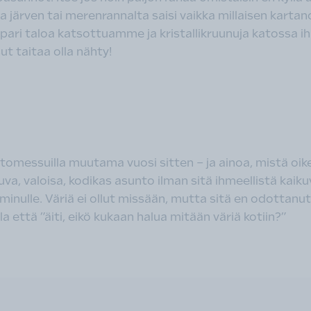
järven tai merenrannalta saisi vaikka millaisen kartano
 pari taloa katsottuamme ja kristallikruunuja katoss
t taitaa olla nähty!
messuilla muutama vuosi sitten – ja ainoa, mistä oikeast
va, valoisa, kodikas asunto ilman sitä ihmeellistä kaiku
minulle. Väriä ei ollut missään, mutta sitä en odottanut
a että ”äiti, eikö kukaan halua mitään väriä kotiin?”