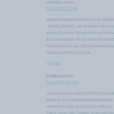
Juhani
sanoo:
15.8.2015 22:19
Asumiskustannukset ovat pääkaup
”kohtuullista”, varsinkaan siivo
yhteiskunnan tarvitsisi kustanta
kustannuksiin ilman että tiivist
huolestuttavaa, että perustarpeet
maksimoinnin kautta.
Vastaa
Kukka
sanoo:
9.8.2015 00:08
Aivan samaa olen miettinyt itsek
sohvat on poikkeuksetta sijoitett
viereinen talo ja naapurin ikku
talot ovat niin tiiviisti kuin rivi