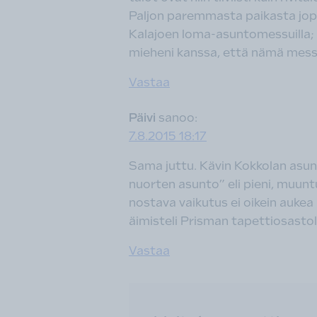
Paljon paremmasta paikasta jopa 
Kalajoen loma-asuntomessuilla;
mieheni kanssa, että nämä messu
Vastaa
Päivi
sanoo:
7.8.2015 18:17
Sama juttu. Kävin Kokkolan asunto
nuorten asunto” eli pieni, muuntu
nostava vaikutus ei oikein aukea 
äimisteli Prisman tapettiosastoll
Vastaa