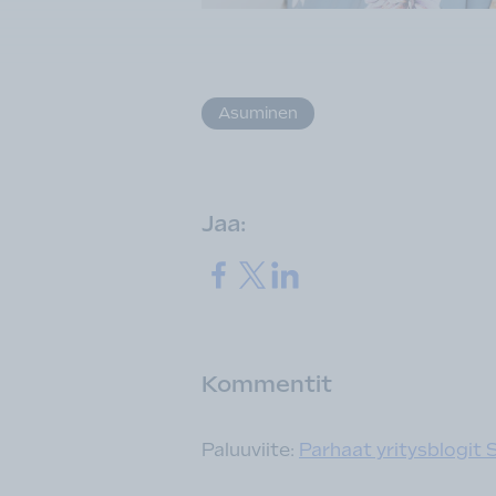
Asiasanat
Asuminen
Jaa:
Jaa.
Jaa.
Jaa.
Kommentit
Paluuviite:
Parhaat yritysblogit 