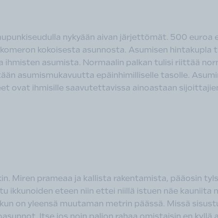
unkiseudulla nykyään aivan järjettömät. 500 euroa ei 
uskomeron kokoisesta asunnosta. Asumisen hintakupla tul
a ihmisten asumista. Normaalin palkan tulisi riittää n
etään asumismukavuutta epäinhimilliselle tasolle. Asum
 ovat ihmisille saavutettavissa ainoastaan sijoittajien 
in. Miren prameaa ja kallista rakentamista, pääosin tyl
u ikkunoiden eteen niin ettei niillä istuen näe kauniita
na kun on yleensä muutaman metrin päässä. Missä sisus
taloasunnot. Itse jos noin paljon rahaa omistaisin en kyll