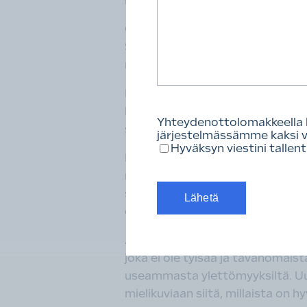
kaikkia ole tarkoitettu toteutett
Oman messukäyntini kliimaksiksi
Spinellissä 66,5 neliömetrin ker
mainio fillariparkki pesu- ja huol
Euroopan suurin puukerrostalo 
kookkaat parvekkeet avartavat a
Yhteydenottolomakkeella läh
suuntaus, jossa hukkaneliöt eivät
järjestelmässämme kaksi vi
Hyväksyn viestini tallen
Minulle messujen ehdottomasti is
reiluun 15 neliöönsä tilavan parv
sopii, että Vantaalle suunnitellu
euron kuukausivuokralla.
ARY:n hengessä ehdottaisinkin 
joka ei ole tylsää ja tavanomaist
useammasta ylettömyyksiltä. Uud
mielikuviaan siitä, millaista on 