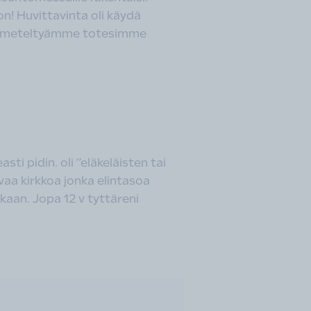
n! Huvittavinta oli käydä
a ihmeteltyämme totesimme
i pidin. oli ”eläkeläisten tai
vaa kirkkoa jonka elintasoa
kaan. Jopa 12 v tyttäreni