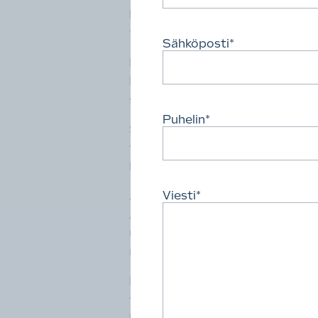
Hän piteli kädessään lehteä, jonk
fantasioita, jotka voivat olla haita
Sähköposti
*
Hämmennystäni lievensi se, että 
Hän on jo muuttanut omilleen ja l
silmin.
Puhelin
*
Selasimme katalogin kimpassa ja 
taloille, jotka oli suunniteltu un
henkisille” rakennuttajaperheille.
Viesti
*
Alkuviikosta kävin myös paikan 
ARY:n perinteisellä messumatkall
ulkoporealtaista tai edes 290 nel
makuuhuoneessa omansa.
Kokemuksen myötä tiedän myös, et
timanttitapeteista ja pukeutumis