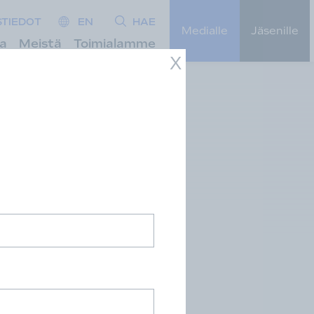
STIEDOT
EN
HAE
Medialle
Jäsenille
ta
Meistä
Toimialamme
X
ärkyttävää, siitä pitää voida
nnuntaina mökin terassilla.