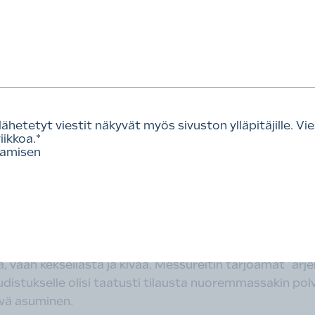
avaksi.
 muodostuivat käytännölliset ja arjessa toimivat ratk
rostaloasunto taipuu jopa neljän huoneen näppäräksi kod
topisteiden kera.
PuuMera puolestaan tarjoaa muun muassa 39 neliömetri
suntoa kymmenellä lisäneliöllä. Myös omakotitaloissa
etetyt viestit näkyvät myös sivuston ylläpitäjille. Vies
 saa ihmisiä enää huokailemaan ja hiilipihiys alkaa olla
ikkoa.
*
tamisen
oin elämys tällä kertaa oli pienin koti, eli Saton Stud
en kera kaiken mitä asumisessa tarvitsee, vieläpä kauniill
lle pilottikohteelle heltiää poikkeuslupa ja 68 minikoti
asuntomessureformia. Messujen teemaksi ansaitsisi pä
a, vaan kekseliästä ja kivaa. Messureitin tarjoamat ”arj
istukselle olisi taatusti tilausta nuoremmassakin pol
hyvä asuminen.