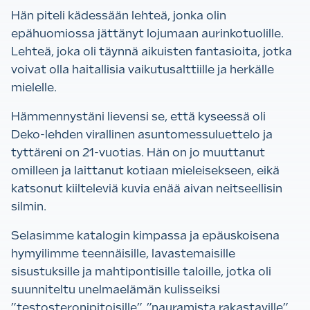
Hän piteli kädessään lehteä, jonka olin
epähuomiossa jättänyt lojumaan aurinkotuolille.
Lehteä, joka oli täynnä aikuisten fantasioita, jotka
voivat olla haitallisia vaikutusalttiille ja herkälle
mielelle.
Hämmennystäni lievensi se, että kyseessä oli
Deko-lehden virallinen asuntomessuluettelo ja
tyttäreni on 21-vuotias. Hän on jo muuttanut
omilleen ja laittanut kotiaan mieleisekseen, eikä
katsonut kiilteleviä kuvia enää aivan neitseellisin
silmin.
Selasimme katalogin kimpassa ja epäuskoisena
hymyilimme teennäisille, lavastemaisille
sisustuksille ja mahtipontisille taloille, jotka oli
suunniteltu unelmaelämän kulisseiksi
”testosteronipitoisille”, ”nauramista rakastaville”