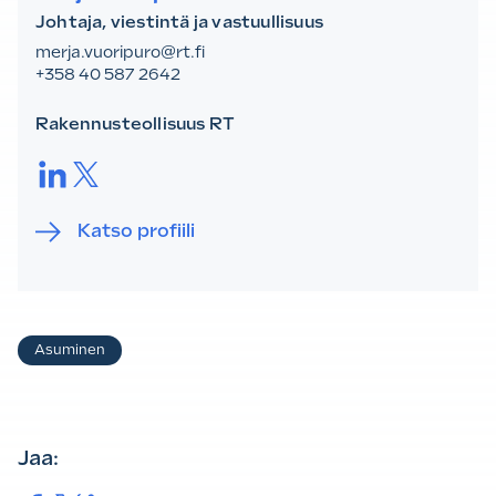
Johtaja, viestintä ja vastuullisuus
merja.vuoripuro@rt.fi
+358 40 587 2642
Rakennusteollisuus RT
LinkedIn.
Twitter.
Katso profiili
Asiasanat
Asuminen
Jaa: