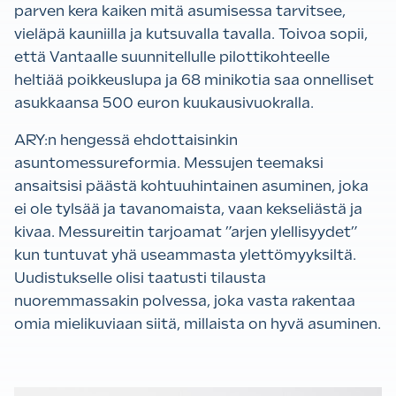
parven kera kaiken mitä asumisessa tarvitsee,
vieläpä kauniilla ja kutsuvalla tavalla. Toivoa sopii,
että Vantaalle suunnitellulle pilottikohteelle
heltiää poikkeuslupa ja 68 minikotia saa onnelliset
asukkaansa 500 euron kuukausivuokralla.
ARY:n hengessä ehdottaisinkin
asuntomessureformia. Messujen teemaksi
ansaitsisi päästä kohtuuhintainen asuminen, joka
ei ole tylsää ja tavanomaista, vaan kekseliästä ja
kivaa. Messureitin tarjoamat ”arjen ylellisyydet”
kun tuntuvat yhä useammasta ylettömyyksiltä.
Uudistukselle olisi taatusti tilausta
nuoremmassakin polvessa, joka vasta rakentaa
omia mielikuviaan siitä, millaista on hyvä asuminen.