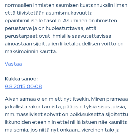
normaalien ihmisten asumisen kustannuksiin ilman
että tiivistetään asumismukavuutta
epäinhimilliselle tasolle. Asuminen on ihmisten
perustarve ja on huolestuttavaa, että
perustarpeet ovat ihmisille saavutettavissa
ainoastaan sijoittajien liiketaloudellisen voittojen
maksimoinnin kautta.
Vastaa
Kukka
sanoo:
9.8.2015 00:08
Aivan samaa olen miettinyt itsekin. Miren prameaa
ja kallista rakentamista, pääosin tylsiä sisustuksia,
mm.massiiviset sohvat on poikkeuksetta sijoitettu
ikkunoiden eteen niin ettei niillä istuen näe kauniita
maisemia, jos niitä nyt onkaan…viereinen talo ja