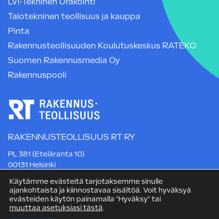
LVI-Tekninen Urakointi
Talotekninen teollisuus ja kauppa
Pinta
Rakennusteollisuuden Koulutuskeskus RATEKO
Suomen Rakennusmedia Oy
Rakennuspooli
RAKENNUSTEOLLISUUS RT RY
PL 381 (Eteläranta 10)
00131 Helsinki
Puh. +358 9 12 991
Käytämme evästeitä tarjotaksemme sinulle
rt@rakennusteollisuus.fi
ajankohtaista ja kiinnostavaa sisältöä. Voit hyväksyä
evästeiden käytön painamalla "Hyväksy" tai
muuttaa asetuksiasi tästä
.