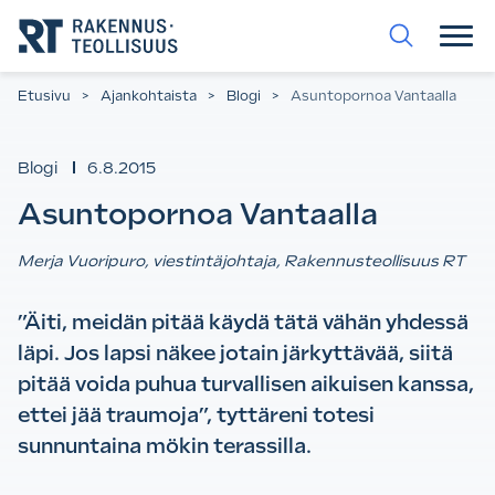
Siirry
suoraan
sisältöön.
Etusivu
>
Ajankohtaista
>
Blogi
>
Asuntopornoa Vantaalla
Blogi
6.8.2015
Asuntopornoa Vantaalla
Merja Vuoripuro, viestintäjohtaja, Rakennusteollisuus RT
”Äiti, meidän pitää käydä tätä vähän yhdessä
läpi. Jos lapsi näkee jotain järkyttävää, siitä
pitää voida puhua turvallisen aikuisen kanssa,
ettei jää traumoja”, tyttäreni totesi
sunnuntaina mökin terassilla.