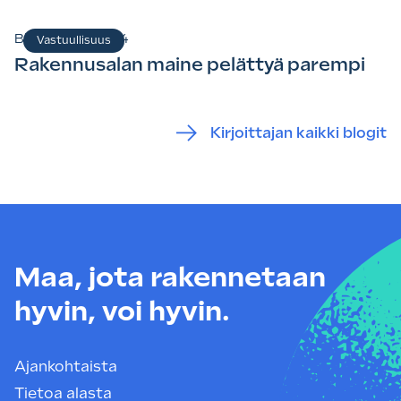
Blogi
3.9.2024
Vastuullisuus
Rakennusalan maine pelättyä parempi
Kirjoittajan kaikki blogit
Maa, jota rakennetaan
hyvin, voi hyvin.
Ajankohtaista
Tietoa alasta