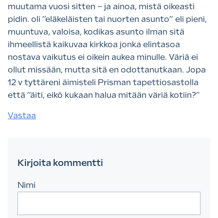
muutama vuosi sitten – ja ainoa, mistä oikeasti
pidin. oli ”eläkeläisten tai nuorten asunto” eli pieni,
muuntuva, valoisa, kodikas asunto ilman sitä
ihmeellistä kaikuvaa kirkkoa jonka elintasoa
nostava vaikutus ei oikein aukea minulle. Väriä ei
ollut missään, mutta sitä en odottanutkaan. Jopa
12 v tyttäreni äimisteli Prisman tapettiosastolla
että ”äiti, eikö kukaan halua mitään väriä kotiin?”
Vastaa
Kirjoita kommentti
Nimi