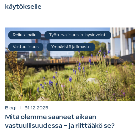
käytökselle
Reilu kilpailu
Työturvallisuus ja -hyvinvointi
Vastuullisuus
Ympäristö ja ilmasto
Blogi
31.12.2025
Mitä olemme saaneet aikaan
vastuullisuudessa – ja riittääkö se?