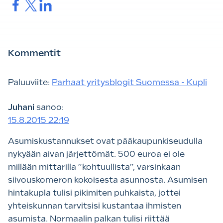
Jaa.
Jaa.
Jaa.
Kommentit
Paluuviite:
Parhaat yritysblogit Suomessa - Kupli
Juhani
sanoo:
15.8.2015 22:19
Asumiskustannukset ovat pääkaupunkiseudulla
nykyään aivan järjettömät. 500 euroa ei ole
millään mittarilla ”kohtuullista”, varsinkaan
siivouskomeron kokoisesta asunnosta. Asumisen
hintakupla tulisi pikimiten puhkaista, jottei
yhteiskunnan tarvitsisi kustantaa ihmisten
asumista. Normaalin palkan tulisi riittää