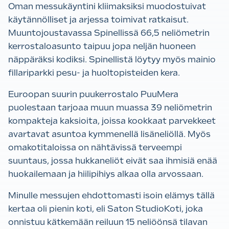
Oman messukäyntini kliimaksiksi muodostuivat
käytännölliset ja arjessa toimivat ratkaisut.
Muuntojoustavassa Spinellissä 66,5 neliömetrin
kerrostaloasunto taipuu jopa neljän huoneen
näppäräksi kodiksi. Spinellistä löytyy myös mainio
fillariparkki pesu- ja huoltopisteiden kera.
Euroopan suurin puukerrostalo PuuMera
puolestaan tarjoaa muun muassa 39 neliömetrin
kompakteja kaksioita, joissa kookkaat parvekkeet
avartavat asuntoa kymmenellä lisäneliöllä. Myös
omakotitaloissa on nähtävissä terveempi
suuntaus, jossa hukkaneliöt eivät saa ihmisiä enää
huokailemaan ja hiilipihiys alkaa olla arvossaan.
Minulle messujen ehdottomasti isoin elämys tällä
kertaa oli pienin koti, eli Saton StudioKoti, joka
onnistuu kätkemään reiluun 15 neliöönsä tilavan