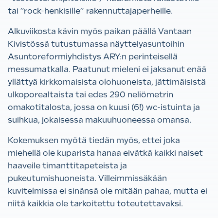
tai ”rock-henkisille” rakennuttajaperheille.
Alkuviikosta kävin myös paikan päällä Vantaan
Kivistössä tutustumassa näyttelyasuntoihin
Asuntoreformiyhdistys ARY:n perinteisellä
messumatkalla. Paatunut mieleni ei jaksanut enää
yllättyä kirkkomaisista olohuoneista, jättimäisistä
ulkoporealtaista tai edes 290 neliömetrin
omakotitalosta, jossa on kuusi (6!) wc-istuinta ja
suihkua, jokaisessa makuuhuoneessa omansa.
Kokemuksen myötä tiedän myös, ettei joka
miehellä ole kuparista hanaa eivätkä kaikki naiset
haaveile timanttitapeteista ja
pukeutumishuoneista. Villeimmissäkään
kuvitelmissa ei sinänsä ole mitään pahaa, mutta ei
niitä kaikkia ole tarkoitettu toteutettavaksi.