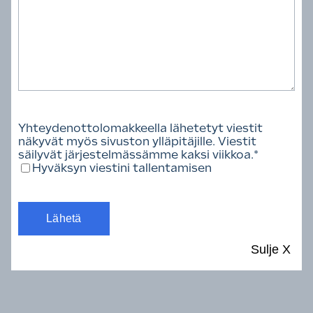
Yhteydenottolomakkeella lähetetyt viestit
näkyvät myös sivuston ylläpitäjille. Viestit
säilyvät järjestelmässämme kaksi viikkoa.
*
Hyväksyn viestini tallentamisen
Sulje
X