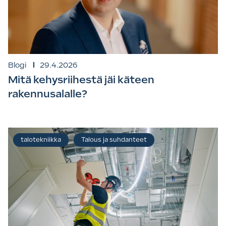
Blogi
29.4.2026
Mitä kehysriihestä jäi käteen
rakennusalalle?
talotekniikka
Talous ja suhdanteet