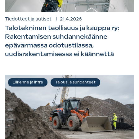
Tiedotteet ja uutiset
21.4.2026
Talotekninen teollisuus ja kauppa ry:
Rakentamisen suhdannekäänne
epävarmassa odotustilassa,
uudisrakentamisessa ei käännettä
Liikenne ja infra
Talous ja suhdanteet