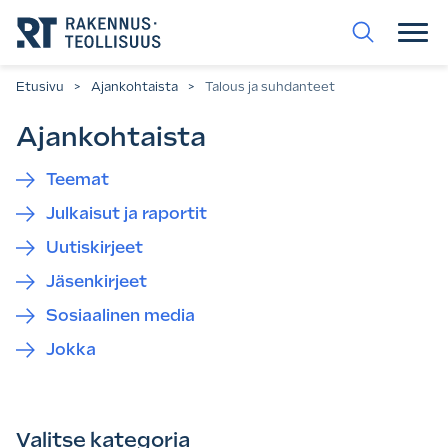
Siirry
suoraan
sisältöön.
Etusivu
>
Ajankohtaista
>
Talous ja suhdanteet
Ajankohtaista
Teemat
Julkaisut ja raportit
Uutiskirjeet
Jäsenkirjeet
Sosiaalinen media
Jokka
Valitse kategoria