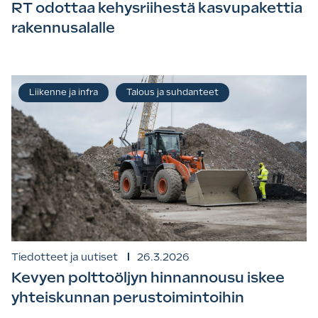
RT odottaa kehysriihestä kasvupakettia
rakennusalalle
Liikenne ja infra
Talous ja suhdanteet
Tiedotteet ja uutiset
26.3.2026
Kevyen polttoöljyn hinnannousu iskee
yhteiskunnan perustoimintoihin