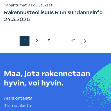
Tapahtumat ja koulutukset
Rakennusteollisuus RT:n suhdanneinfo
24.3.2026
Artikkelien
1
2
3
…
12
sivutus
Maa, jota rakennetaan
hyvin, voi hyvin.
Ajankohtaista
Tietoa alasta