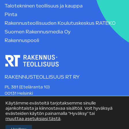
Talotekninen teollisuus ja kauppa
Pinta
Rakennusteollisuuden Koulutuskeskus RATEKO
Suomen Rakennusmedia Oy
Rakennuspooli
RAKENNUSTEOLLISUUS RT RY
PL 381 (Eteläranta 10)
00131 Helsinki
Puh. +358 9 12 991
Käytämme evästeitä tarjotaksemme sinulle
rt@rakennusteollisuus.fi
ajankohtaista ja kiinnostavaa sisältöä. Voit hyväksyä
evästeiden käytön painamalla "Hyväksy" tai
muuttaa asetuksiasi tästä
.