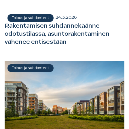
Tiedotteet ja uutiset
24.3.2026
Talous ja suhdanteet
Rakentamisen suhdannekäänne
odotustilassa, asuntorakentaminen
vähenee entisestään
Talous ja suhdanteet