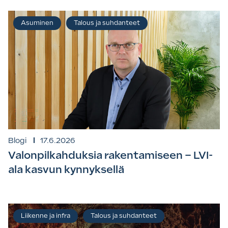
Asuminen
Talous ja suhdanteet
Blogi
17.6.2026
Valonpilkahduksia rakentamiseen – LVI-
ala kasvun kynnyksellä
Liikenne ja infra
Talous ja suhdanteet