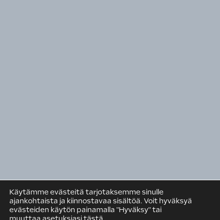
LVI-Tekninen Urakointi
Talotekninen teollisuus ja kauppa
Pinta
Rakennusteollisuuden Koulutuskeskus RATEKO
Suomen Rakennusmedia Oy
Rakennuspooli
RAKENNUSTEOLLISUUS RT RY
PL 381 (Eteläranta 10)
00131 Helsinki
Puh. +358 9 12 991
Käytämme evästeitä tarjotaksemme sinulle
rt@rakennusteollisuus.fi
ajankohtaista ja kiinnostavaa sisältöä. Voit hyväksyä
evästeiden käytön painamalla "Hyväksy" tai
muuttaa asetuksiasi tästä
.