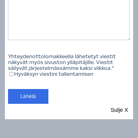
ohjata vaatimusten ja standardien
kehittymistä
neuvoa ja opastaa kattourakan tilaajaa
ammattitaitoisen urakoitsijan löytämisessä
ja urakkaan liittyvien muodollisuuksien
hoitamisessa
Yhteydenottolomakkeella lähetetyt viestit
edistää alan työ- ja paloturvallisuutta
näkyvät myös sivuston ylläpitäjille. Viestit
valvoa jäsentensä etuja alaa koskevissa
säilyvät järjestelmässämme kaksi viikkoa.
*
Hyväksyn viestini tallentamisen
työmarkkina- ja elinkeinopoliittisissa
kysymyksissä
kehittää alan takuu- ja sopimusehtoja
kasvattaa alan työntekijöiden
Sulje
X
ammattitaitoa kehittämällä
koulutustoimintaa ja
laadunvalvontamittareita