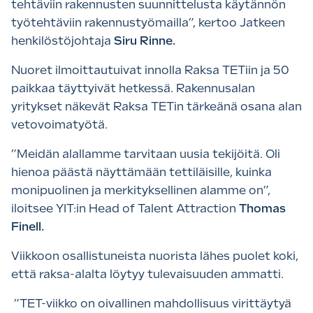
tehtäviin rakennusten suunnittelusta käytännön
työtehtäviin rakennustyömailla”, kertoo Jatkeen
henkilöstöjohtaja
Siru Rinne.
Nuoret ilmoittautuivat innolla Raksa TETiin ja 50
paikkaa täyttyivät hetkessä. Rakennusalan
yritykset näkevät Raksa TETin tärkeänä osana alan
vetovoimatyötä.
”Meidän alallamme tarvitaan uusia tekijöitä. Oli
hienoa päästä näyttämään tettiläisille, kuinka
monipuolinen ja merkityksellinen alamme on”,
iloitsee YIT:in Head of Talent Attraction
Thomas
Finell.
Viikkoon osallistuneista nuorista lähes puolet koki,
että raksa-alalta löytyy tulevaisuuden ammatti.
”TET-viikko on oivallinen mahdollisuus virittäytyä