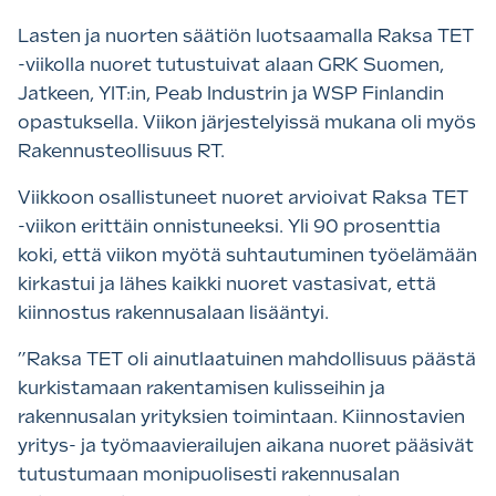
Lasten ja nuorten säätiön luotsaamalla Raksa TET
-viikolla nuoret tutustuivat alaan GRK Suomen,
Jatkeen, YIT:in, Peab Industrin ja WSP Finlandin
opastuksella. Viikon järjestelyissä mukana oli myös
Rakennusteollisuus RT.
Viikkoon osallistuneet nuoret arvioivat Raksa TET
-viikon erittäin onnistuneeksi. Yli 90 prosenttia
koki, että viikon myötä suhtautuminen työelämään
kirkastui ja lähes kaikki nuoret vastasivat, että
kiinnostus rakennusalaan lisääntyi.
”Raksa TET oli ainutlaatuinen mahdollisuus päästä
kurkistamaan rakentamisen kulisseihin ja
rakennusalan yrityksien toimintaan. Kiinnostavien
yritys- ja työmaavierailujen aikana nuoret pääsivät
tutustumaan monipuolisesti rakennusalan