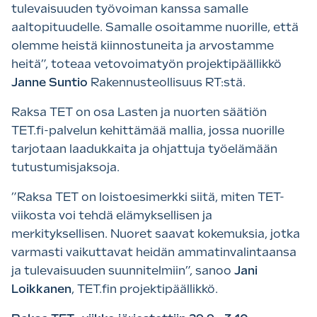
tulevaisuuden työvoiman kanssa samalle
aaltopituudelle. Samalle osoitamme nuorille, että
olemme heistä kiinnostuneita ja arvostamme
heitä”, toteaa vetovoimatyön projektipäällikkö
Janne Suntio
Rakennusteollisuus RT:stä.
Raksa TET on osa Lasten ja nuorten säätiön
TET.fi-palvelun kehittämää mallia, jossa nuorille
tarjotaan laadukkaita ja ohjattuja työelämään
tutustumisjaksoja.
”Raksa TET on loistoesimerkki siitä, miten TET-
viikosta voi tehdä elämyksellisen ja
merkityksellisen. Nuoret saavat kokemuksia, jotka
varmasti vaikuttavat heidän ammatinvalintaansa
ja tulevaisuuden suunnitelmiin”, sanoo
Jani
Loikkanen
, TET.fin projektipäällikkö.