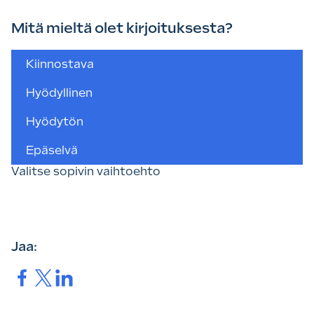
Mitä mieltä olet kirjoituksesta?
Valitse
Kiinnostava
sopivin
vaihtoehto
Hyödyllinen
Hyödytön
Epäselvä
Valitse sopivin vaihtoehto
Jaa:
Jaa.
Jaa.
Jaa.