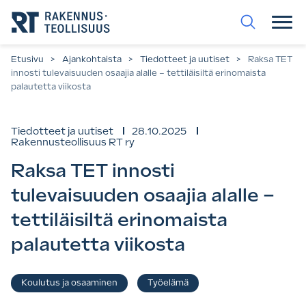
Siirry
suoraan
sisältöön.
Etusivu
>
Ajankohtaista
>
Tiedotteet ja uutiset
>
Raksa TET
innosti tulevaisuuden osaajia alalle – tettiläisiltä erinomaista
palautetta viikosta
Tiedotteet ja uutiset
28.10.2025
Rakennusteollisuus RT ry
Raksa TET innosti
tulevaisuuden osaajia alalle –
tettiläisiltä erinomaista
palautetta viikosta
Asiasanat
Koulutus ja osaaminen
Työelämä
,