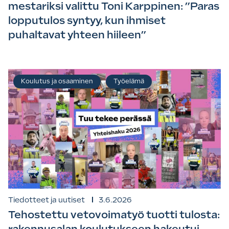
mestariksi valittu Toni Karppinen: ”Paras
lopputulos syntyy, kun ihmiset
puhaltavat yhteen hiileen”
Koulutus ja osaaminen
Työelämä
Tiedotteet ja uutiset
3.6.2026
Tehostettu vetovoimatyö tuotti tulosta:
rakennusalan koulutukseen hakeutui