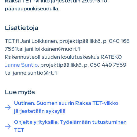
Raksa TET -viikko järjestettiin 29.9.–3.10.
pääkaupunkiseudulla.
Lisätietoja
TET.fi Jani Loikkanen, projektipäällikkö, p. 040 168
7531tai jani.loikkanen@nuori.fi
Rakennusteollisuuden koulutuskeskus RATEKO,
Janne Suntio
, projektipäällikkö, p. 050 449 7559
tai janne.suntio@rt.fi
Lue myös
Uutinen: Suomen suurin Raksa TET-viikko
järjestetään syksyllä
Ohjeita yrityksille: Työelämään tutustuminen
TET