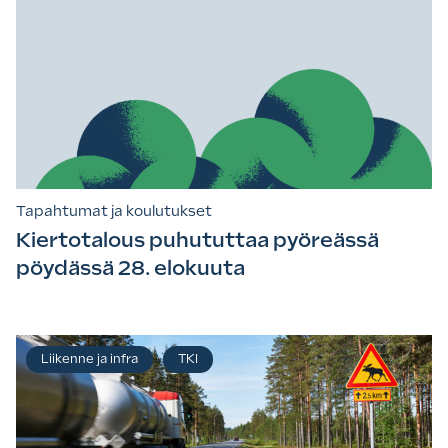
Tapahtumat ja koulutukset
Kiertotalous puhututtaa pyöreässä
pöydässä 28. elokuuta
Liikenne ja infra
TKI