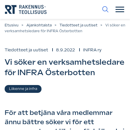
Siirry
suoraan
sisältöön.
Etusivu
>
Ajankohtaista
>
Tiedotteet ja uutiset
>
Vi söker en
verksamhetsledare för INFRA Österbotten
Tiedotteet ja uutiset
8.9.2022
INFRA ry
Vi söker en verksamhetsledare
för INFRA Österbotten
Asiasanat
Liikenne ja infra
För att betjäna våra medlemmar
ännu bättre söker vi för ett