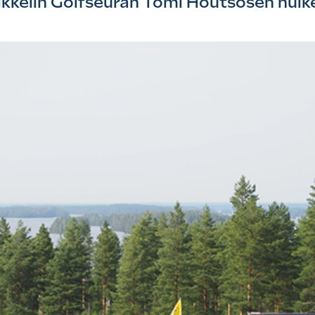
ikkelin Golfseuran Tomi Houtsosen huik