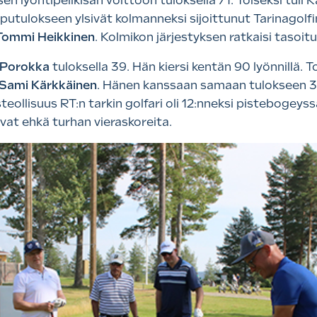
isen lyöntipelikisan voittoon tuloksella 71. Toiseksi tuli 
putulokseen ylsivät kolmanneksi sijoittunut Tarinagolf
Tommi Heikkinen
. Kolmikon järjestyksen ratkaisi tasoitus
 Porokka
tuloksella 39. Hän kiersi kentän 90 lyönnillä. T
Sami Kärkkäinen
. Hänen kanssaan samaan tulokseen 35
teollisuus RT:n tarkin golfari oli 12:nneksi pistebogeyss
ivat ehkä turhan vieraskoreita.