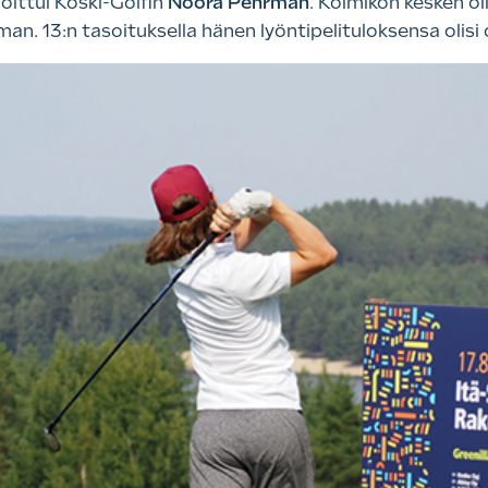
joittui Koski-Golfin
Noora Pehrman
. Kolmikon kesken ol
man. 13:n tasoituksella hänen lyöntipelituloksensa olisi 