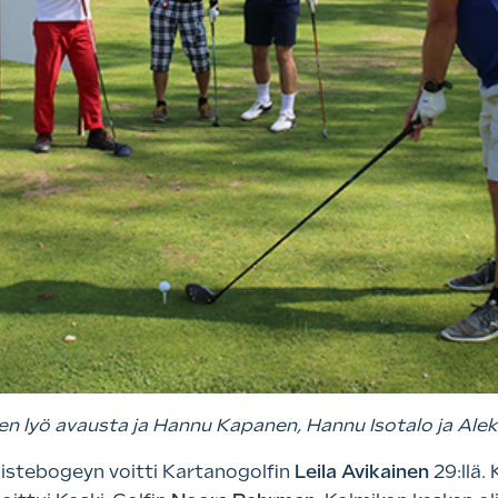
en lyö avausta ja Hannu Kapanen, Hannu Isotalo ja Alek
pistebogeyn voitti Kartanogolfin
Leila Avikainen
29:llä.