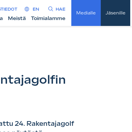
STIEDOT
EN
HAE
Medialle
Jäsenille
ta
Meistä
Toimialamme
ntajagolfin
attu 24. Rakentajagolf