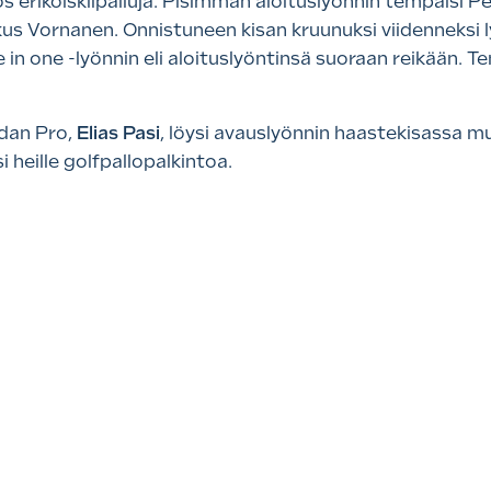
s erikoiskilpailuja. Pisimmän aloituslyönnin tempaisi P
kus Vornanen. Onnistuneen kisan kruunuksi viidenneksi ly
e in one -lyönnin eli aloituslyöntinsä suoraan reikään. 
adan Pro,
Elias Pasi
, löysi avauslyönnin haastekisassa 
 heille golfpallopalkintoa.