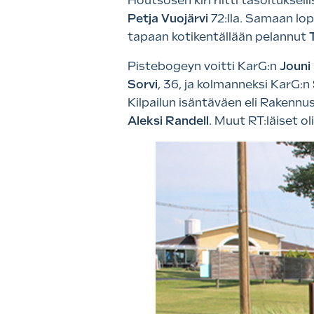
Houtsosen kiri riitti tasoituksell
Petja Vuojärvi
72:lla. Samaan lop
tapaan kotikentällään pelannut
Pistebogeyn voitti KarG:n
Jouni
Sorvi
, 36, ja kolmanneksi KarG:n
Kilpailun isäntäväen eli Rakennus
Aleksi Randell
. Muut RT:läiset ol