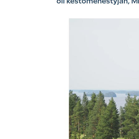
oli kestomenestyjän, M