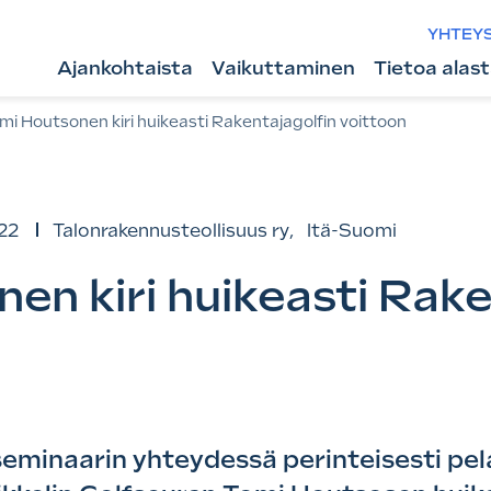
YHTEY
Ajankohtaista
Vaikuttaminen
Tietoa alas
mi Houtsonen kiri huikeasti Rakentajagolfin voittoon
22
Talonrakennusteollisuus ry
,
Itä-Suomi
en kiri huikeasti Rake
minaarin yhteydessä perinteisesti pel