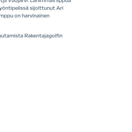
etja Vuojärvi. Lähimmäs lippua
öntipelissä sijoittunut Ari
Temppu on harvinainen
muutamista Rakentajagolfin