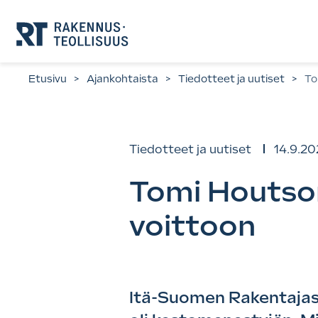
Siirry
suoraan
sisältöön.
Etusivu
>
Ajankohtaista
>
Tiedotteet ja uutiset
>
To
Tiedotteet ja uutiset
14.9.20
Tomi Houtson
voittoon
Itä-Suomen Rakentajase