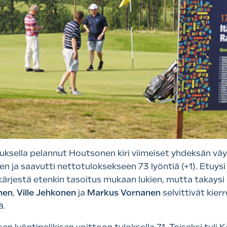
uksella pelannut Houtsonen kiri viimeiset yhdeksän väylä
 ja saavutti nettotuloksekseen 73 lyöntiä (+1). Etuysi 
kärjestä etenkin tasoitus mukaan lukien, mutta takaysi 
nen
,
Ville Jehkonen
ja
Markus Vornanen
selvittivät kie
ä.