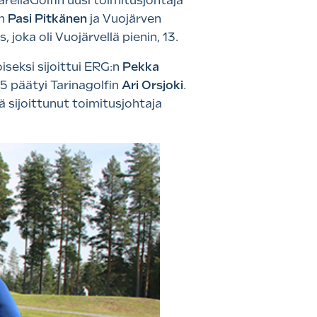
KareliaGolfin uusi toimitusjohtaja
in
Pasi Pitkänen
ja Vuojärven
, joka oli Vuojärvellä pienin, 13.
oiseksi sijoittui ERG:n
Pekka
 päätyi Tarinagolfin
Ari Orsjoki
.
ä sijoittunut toimitusjohtaja