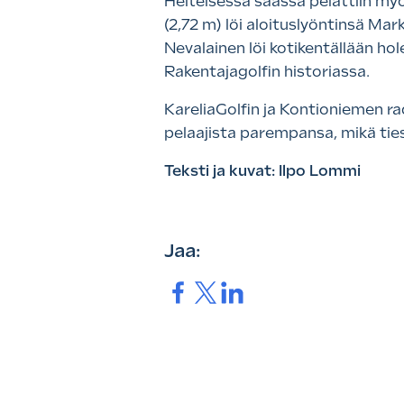
Helteisessä säässä pelattiin myö
(2,72 m) löi aloituslyöntinsä Mar
Nevalainen löi kotikentällään hol
Rakentajagolfin historiassa.
KareliaGolfin ja Kontioniemen r
pelaajista parempansa, mikä tiesi
Teksti ja kuvat: Ilpo Lommi
Jaa:
Jaa.
Jaa.
Jaa.