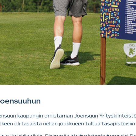
 Joensuuhun
oensuun kaupungin omistaman Joensuun Yrityskiinteistö
älkeen oli tasaista neljän joukkueen tultua tasapisteisii