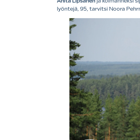
Anita Lipsanen
ja kolmanneksi si
lyöntejä, 95, tarvitsi Noora Pehr