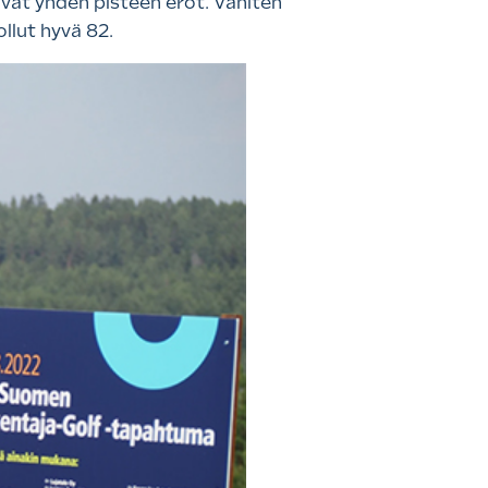
ivat yhden pisteen erot. Vähiten
ollut hyvä 82.