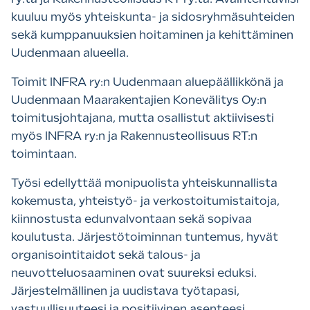
kuuluu myös yhteiskunta- ja sidosryhmäsuhteiden
sekä kumppanuuksien hoitaminen ja kehittäminen
Uudenmaan alueella.
Toimit INFRA ry:n Uudenmaan aluepäällikkönä ja
Uudenmaan Maarakentajien Konevälitys Oy:n
toimitusjohtajana, mutta osallistut aktiivisesti
myös INFRA ry:n ja Rakennusteollisuus RT:n
toimintaan.
Työsi edellyttää monipuolista yhteiskunnallista
kokemusta, yhteistyö- ja verkostoitumistaitoja,
kiinnostusta edunvalvontaan sekä sopivaa
koulutusta. Järjestötoiminnan tuntemus, hyvät
organisointitaidot sekä talous- ja
neuvotteluosaaminen ovat suureksi eduksi.
Järjestelmällinen ja uudistava työtapasi,
vastuullisuuteesi ja positiivinen asenteesi