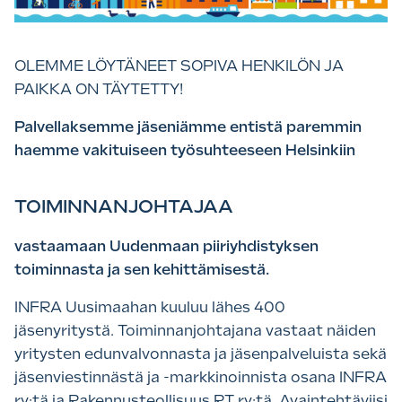
OLEMME LÖYTÄNEET SOPIVA HENKILÖN JA
PAIKKA ON TÄYTETTY!
Palvellaksemme jäseniämme entistä paremmin
haemme vakituiseen työsuhteeseen Helsinkiin
TOIMINNANJOHTAJAA
vastaamaan Uudenmaan piiriyhdistyksen
toiminnasta ja sen kehittämisestä.
INFRA Uusimaahan kuuluu lähes 400
jäsenyritystä. Toiminnanjohtajana vastaat näiden
yritysten edunvalvonnasta ja jäsenpalveluista sekä
jäsenviestinnästä ja -markkinoinnista osana INFRA
ry:tä ja Rakennusteollisuus RT ry:tä. Avaintehtäviisi