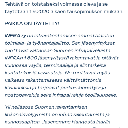
Tehtävä on toistaiseksi voimassa oleva ja se
täytetään 1.9.2020 alkaen tai sopimuksen mukaan.
PAIKKA ON TÄYTETTY!
INFRA ry
on infrarakentamisen ammattilaisten
toimiala- ja työnantajaliitto. Sen jäsenyritykset
tuottavat valtaosan Suomen infrapalveluista.
INFRAn 1 600 jäsenyritystä rakentavat ja pitävät
kunnossa väyliä, terminaaleja ja elintärkeitä
kuntateknisiä verkostoja. Ne tuottavat myös
kaikessa rakentamisessa välttämättömiä
kiviaineksia ja tarjoavat purku-, kierrätys- ja
nostopalveluja sekä infrapalveluja teollisuudelle.
Yli neljäsosa Suomen rakentamisen
kokonaisvolyymista on infran rakentamista ja
kunnossapitoa. Jäsenemme Hangosta Inariin