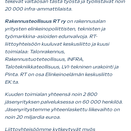
tekevät valtaosan tästä työstä ja työllistävät noin
20 000 infra-ammattilaista.
Rakennusteollisuus RT ry
on rakennusalan
yritysten elinkeinopoliittisten, teknisten ja
työmarkkina-asioiden edunvalvoja. RT-
liittoyhteisöön kuuluvat keskusliitto ja kuusi
toimialaa: Talonrakennus,
Rakennustuoteteollisuus, INFRA,
Talotekniikkateollisuus, LVI-tekninen urakointi ja
Pinta. RT on osa Elinkeinoelämän keskusliitto
EK:ta.
Kuuden toimialan yhteensä noin 2 800
jäsenyrityksen palveluksessa on 60 000 henkilöä.
Jäsenyritystemme yhteenlaskettu liikevaihto on
noin 20 miljardia euroa.
Liittoyhteisöömme kytkeytyvät myös