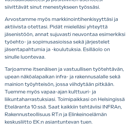
siivittävät sinut menestykseen työssäsi.
Arvostamme myös markkinointihenkisyyttäsi ja
aktiivista otettasi. Pidät mielelläsi yhteyttä
jäsenistöön, annat sujuvasti neuvontaa esimerkiksi
työehto- ja sopimusasioissa sekä järjestelet
jäsentapahtumia ja -koulutuksia. Esilläolo on
sinulle luontevaa.
Tarjoamme itsenäisen ja vastuullisen työtehtävän,
upean näköalapaikan infra- ja rakennusalalle sekä
mainion työyhteisön, jossa viihdytään pitkään.
Tuemme myös vapaa-ajan kulttuuri- ja
liikuntaharrastuksiasi. Toimipaikkasi on Helsingissä
Eteläranta 10:ssä. Saat kaikkiin tehtäviisi INFRAn,
Rakennusteollisuus RT:n ja Elinkeinoelämän
keskusliitto EK:n asiantuntevan tuen.