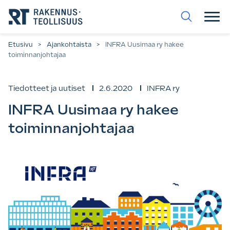
Siirry
suoraan
sisältöön.
Etusivu
>
Ajankohtaista
>
INFRA Uusimaa ry hakee
toiminnanjohtajaa
Tiedotteet ja uutiset
2.6.2020
INFRA ry
INFRA Uusimaa ry hakee
toiminnanjohtajaa