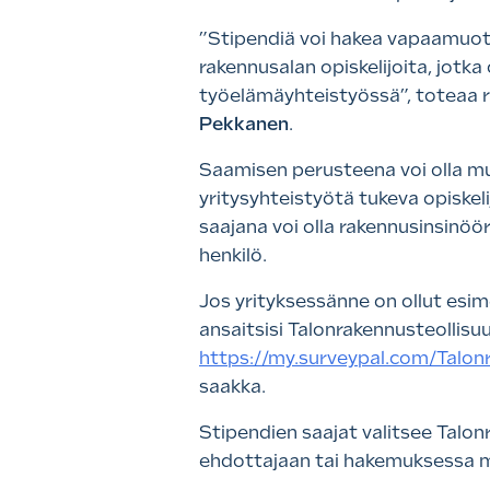
”Stipendiä voi hakea vapaamuotoi
rakennusalan opiskelijoita, jotka
työelämäyhteistyössä”, toteaa r
Pekkanen
.
Saamisen perusteena voi olla mu
yritysyhteistyötä tukeva opiskel
saajana voi olla rakennusinsinöö
henkilö.
Jos yrityksessänne on ollut esime
ansaitsisi Talonrakennusteollisuu
https://my.surveypal.com/Talonr
saakka.
Stipendien saajat valitsee Talon
ehdottajaan tai hakemuksessa ma