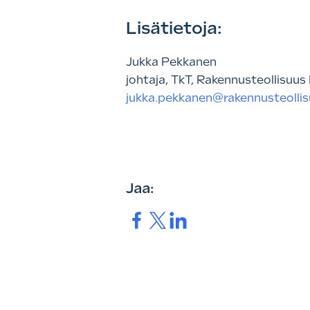
Lisätietoja:
Jukka Pekkanen
johtaja, TkT, Rakennusteollisuus 
jukka.pekkanen@rakennusteollisu
Jaa:
Jaa.
Jaa.
Jaa.