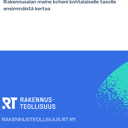
Rakennusalan maine koheni kohtalaiselle tasolle
ensimmäistä kertaa
RAKENNUSTEOLLISUUS RT RY