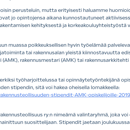
sin perusteluin, mutta erityisesti haluamme huomioida 
 ovat jo opintojensa aikana kunnostautuneet aktiivisessa 
akentamisen kehityksestä ja korkeakouluyhteistyöstä 
un muassa poikkeuksellisen hyvin työelämää palveleva,
ijatoiminta tai rakennusalan yleistä kiinnostavuutta ed
ri (AMK), rakennusmestari (AMK) tai rakennusarkkitehti
rkiksi työharjoittelussa tai opinnäytetyöntekijänä opiske
den stipendin, sitä voi hakea oheisella lomakkeella:
akennusteollisuuden-stipendit-AMK-opiskelijoille-201
rakennusteollisuus ry:n nimeämä valintaryhmä, joka voi
inittuun suosittelijaan. Stipendit jaetaan joulukuuss