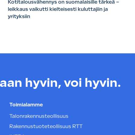
Kotitalousvähennys on suomalaisille tärkeä –
leikkaus vaikutti kielteisesti kuluttajiin ja
yrityksiin
an hyvin, voi hyvin.
Toimialamme
Talonrakennusteollisuus
Rakennustuoteteollisuus RTT