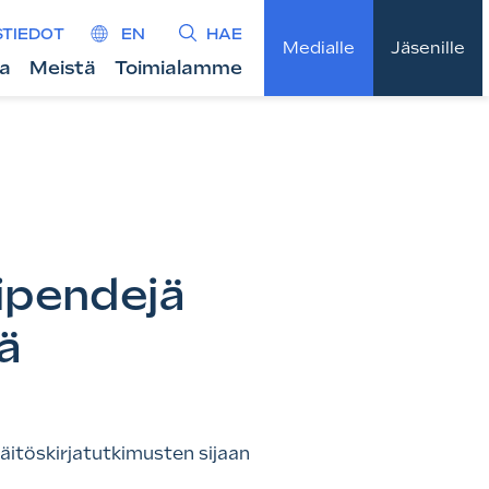
STIEDOT
EN
HAE
Medialle
Jäsenille
ta
Meistä
Toimialamme
tipendejä
ä
väitöskirjatutkimusten sijaan