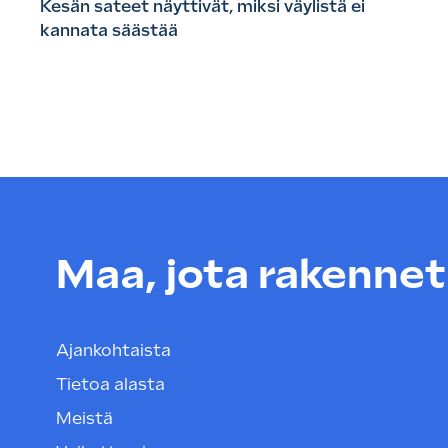
Kesän sateet näyttivät, miksi väylistä ei
kannata säästää
Maa, jota rakenneta
Ajankohtaista
Tietoa alasta
Meistä