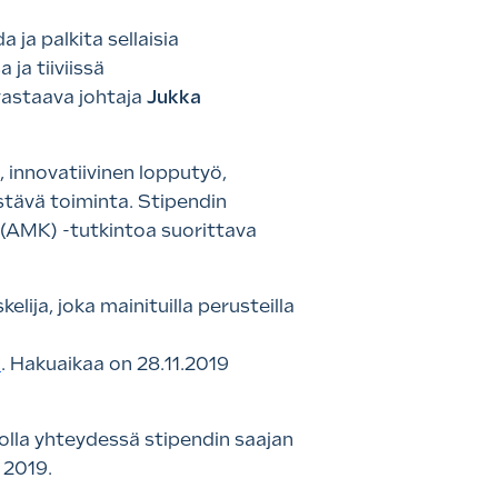
ja palkita sellaisia
ja tiiviissä
vastaava johtaja
Jukka
 innovatiivinen lopputyö,
istävä toiminta. Stipendin
 (AMK) -tutkintoa suorittava
lija, joka mainituilla perusteilla
9
. Hakuaikaa on 28.11.2019
 olla yhteydessä stipendin saajan
a 2019.