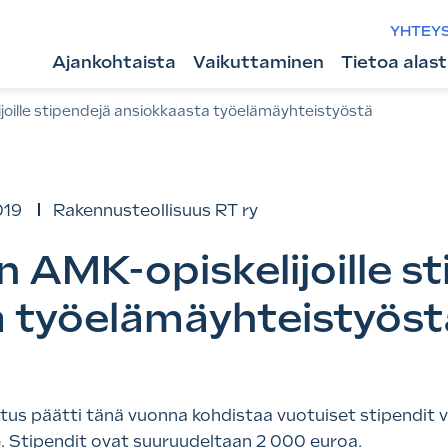
YHTEY
Ajankohtaista
Vaikuttaminen
Tietoa alas
oille stipendejä ansiokkaasta työelämäyhteistyöstä
019
Rakennusteollisuus RT ry
 AMK-opiskelijoille s
a työelämäyhteistyöst
litus päätti tänä vuonna kohdistaa vuotuiset stipendit 
e. Stipendit ovat suuruudeltaan 2 000 euroa.