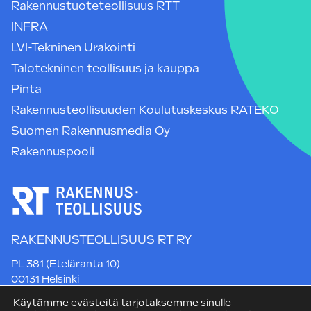
Rakennustuoteteollisuus RTT
INFRA
LVI-Tekninen Urakointi
Talotekninen teollisuus ja kauppa
Pinta
Rakennusteollisuuden Koulutuskeskus RATEKO
Suomen Rakennusmedia Oy
Rakennuspooli
RAKENNUSTEOLLISUUS RT RY
PL 381 (Eteläranta 10)
00131 Helsinki
Puh. +358 9 12 991
Käytämme evästeitä tarjotaksemme sinulle
rt@rakennusteollisuus.fi