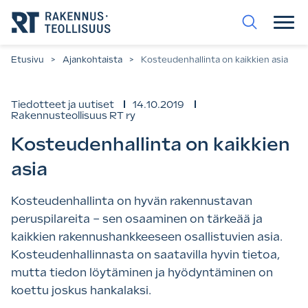
Siirry
suoraan
sisältöön.
Etusivu
>
Ajankohtaista
>
Kosteudenhallinta on kaikkien asia
Tiedotteet ja uutiset
14.10.2019
Rakennusteollisuus RT ry
Kosteudenhallinta on kaikkien
asia
Kosteudenhallinta on hyvän rakennustavan
peruspilareita – sen osaaminen on tärkeää ja
kaikkien rakennushankkeeseen osallistuvien asia.
Kosteudenhallinnasta on saatavilla hyvin tietoa,
mutta tiedon löytäminen ja hyödyntäminen on
koettu joskus hankalaksi.