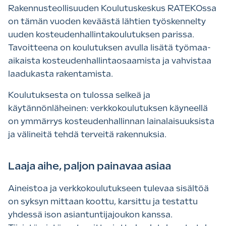
Rakennusteollisuuden Koulutuskeskus RATEKOssa
on tämän vuoden keväästä lähtien työskennelty
uuden kosteudenhallintakoulutuksen parissa.
Tavoitteena on koulutuksen avulla lisätä työmaa-
aikaista kosteudenhallintaosaamista ja vahvistaa
laadukasta rakentamista.
Koulutuksesta on tulossa selkeä ja
käytännönläheinen: verkkokoulutuksen käyneellä
on ymmärrys kosteudenhallinnan lainalaisuuksista
ja välineitä tehdä terveitä rakennuksia.
Laaja aihe, paljon painavaa asiaa
Aineistoa ja verkkokoulutukseen tulevaa sisältöä
on syksyn mittaan koottu, karsittu ja testattu
yhdessä ison asiantuntijajoukon kanssa.