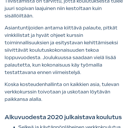
Tiivistämistä on tarvittu, jotta koulutuksesta tulee
juuri sopivan laajuinen niin kestoltaan kuin
sisällöiltään.
Asiantuntijoiden antama kiittävä palaute, pitkät
vinkkilistat ja hyvät ohjeet kurssin
toiminnallisuuksien ja esitystavan kehittämiseksi
siivittävät koulutuskokonaisuuden tekoa
loppuvuodesta. Joulukuussa saadaan vielä lisää
palautetta, kun kokonaisuus käy työmailla
testattavana ennen viimeistelyä.
Koska kosteudenhallinta on kaikkien asia, tulevan
verkkokurssin toivotaan ja uskotaan löytävän
paikkansa alalla.
Alkuvuodesta 2020 julkaistava koulutus
Selkeä ja käytännönläheinen verkkokoulutus