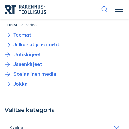
Siirry
suoraan
sisältöön.
Etusivu
>
Video
Teemat
Julkaisut ja raportit
Uutiskirjeet
Jäsenkirjeet
Sosiaalinen media
Jokka
Valitse kategoria
Kaikki