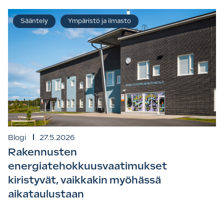
Sääntely
Ympäristö ja ilmasto
Blogi
27.5.2026
Rakennusten
energiatehokkuusvaatimukset
kiristyvät, vaikkakin myöhässä
aikataulustaan