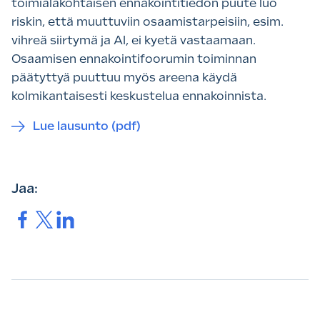
toimialakohtaisen ennakointitiedon puute luo
riskin, että muuttuviin osaamistarpeisiin, esim.
vihreä siirtymä ja AI, ei kyetä vastaamaan.
Osaamisen ennakointifoorumin toiminnan
päätyttyä puuttuu myös areena käydä
kolmikantaisesti keskustelua ennakoinnista.
Lue lausunto (pdf)
Jaa:
Jaa.
Jaa.
Jaa.