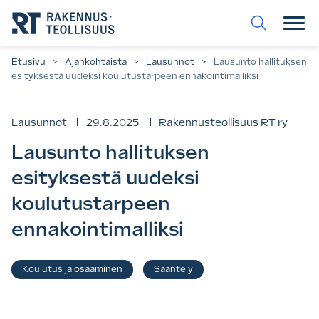
Siirry
suoraan
sisältöön.
Etusivu
>
Ajankohtaista
>
Lausunnot
>
Lausunto hallituksen
esityksestä uudeksi koulutustarpeen ennakointimalliksi
Lausunnot
29.8.2025
Rakennusteollisuus RT ry
Lausunto hallituksen
esityksestä uudeksi
koulutustarpeen
ennakointimalliksi
Asiasanat
Koulutus ja osaaminen
Sääntely
,