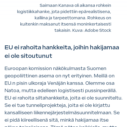
Saimaan Kanava oli aikansa rohkein
logistiikkahanke, jota pidettiin epärealistisena,
kalliina ja tarpeettomana. Rohkeus on
kuitenkin maksanut itsensä moninkertaisesti
takaisin. Kuva: Adobe Stock
EU ei rahoita hankkeita, joihin hakijamaa
ei ole sitoutunut
Euroopan komission näkökulmasta Suomen
geopoliittinen asema on nyt erityinen. Meillä on
EU:n pisin ulkoraja Venäjän kanssa. Olemme osa
Natoa, mutta edelleen logistisesti pussinperällä.
EU ei rahoita siltahankkeita, joita ei ole suunniteltu.
Se ei tue tunneliprojekteja, joita ei ole kirjattu
kansalliseen liikennejärjestelmäsuunnitelmaan. Se
ei pidä kiireellisenä sitä, minkä hakijamaa itse