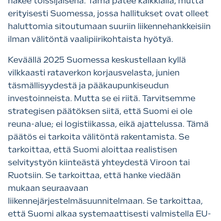
näkee toissijaisena. Tämä pätee kaikkialla, mutta
erityisesti Suomessa, jossa hallitukset ovat olleet
haluttomia sitoutumaan suuriin liikennehankkeisiin
ilman välitöntä vaalipiirikohtaista hyötyä.
Keväällä 2025 Suomessa keskustellaan kyllä
vilkkaasti rataverkon korjausvelasta, junien
täsmällisyydestä ja pääkaupunkiseudun
investoinneista. Mutta se ei riitä. Tarvitsemme
strategisen päätöksen siitä, että Suomi ei ole
reuna-alue; ei logistiikassa, eikä ajattelussa. Tämä
päätös ei tarkoita välitöntä rakentamista. Se
tarkoittaa, että Suomi aloittaa realistisen
selvitystyön kiinteästä yhteydestä Viroon tai
Ruotsiin. Se tarkoittaa, että hanke viedään
mukaan seuraavaan
liikennejärjestelmäsuunnitelmaan. Se tarkoittaa,
että Suomi alkaa systemaattisesti valmistella EU-