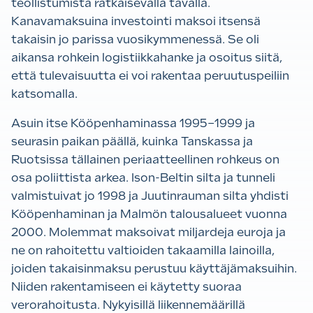
teollistumista ratkaisevalla tavalla.
Kanavamaksuina investointi maksoi itsensä
takaisin jo parissa vuosikymmenessä. Se oli
aikansa rohkein logistiikkahanke ja osoitus siitä,
että tulevaisuutta ei voi rakentaa peruutuspeiliin
katsomalla.
Asuin itse Kööpenhaminassa 1995–1999 ja
seurasin paikan päällä, kuinka Tanskassa ja
Ruotsissa tällainen periaatteellinen rohkeus on
osa poliittista arkea. Ison-Beltin silta ja tunneli
valmistuivat jo 1998 ja Juutinrauman silta yhdisti
Kööpenhaminan ja Malmön talousalueet vuonna
2000. Molemmat maksoivat miljardeja euroja ja
ne on rahoitettu valtioiden takaamilla lainoilla,
joiden takaisinmaksu perustuu käyttäjämaksuihin.
Niiden rakentamiseen ei käytetty suoraa
verorahoitusta. Nykyisillä liikennemäärillä