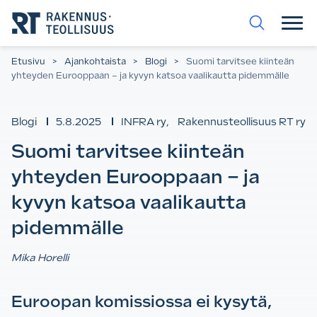
Siirry
suoraan
sisältöön.
Etusivu
>
Ajankohtaista
>
Blogi
>
Suomi tarvitsee kiinteän
yhteyden Eurooppaan – ja kyvyn katsoa vaalikautta pidemmälle
Blogi
5.8.2025
INFRA ry
,
Rakennusteollisuus RT ry
Suomi tarvitsee kiinteän
yhteyden Eurooppaan – ja
kyvyn katsoa vaalikautta
pidemmälle
Mika Horelli
Euroopan komissiossa ei kysytä,