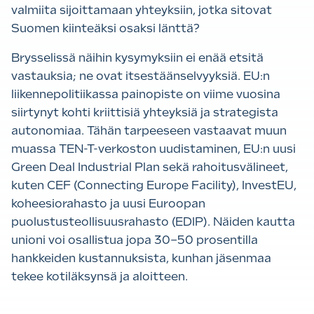
valmiita sijoittamaan yhteyksiin, jotka sitovat
Suomen kiinteäksi osaksi länttä?
Brysselissä näihin kysymyksiin ei enää etsitä
vastauksia; ne ovat itsestäänselvyyksiä. EU:n
liikennepolitiikassa painopiste on viime vuosina
siirtynyt kohti kriittisiä yhteyksiä ja strategista
autonomiaa. Tähän tarpeeseen vastaavat muun
muassa TEN-T-verkoston uudistaminen, EU:n uusi
Green Deal Industrial Plan sekä rahoitusvälineet,
kuten CEF (Connecting Europe Facility), InvestEU,
koheesiorahasto ja uusi Euroopan
puolustusteollisuusrahasto (EDIP). Näiden kautta
unioni voi osallistua jopa 30–50 prosentilla
hankkeiden kustannuksista, kunhan jäsenmaa
tekee kotiläksynsä ja aloitteen.