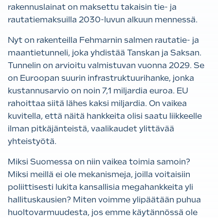
rakennuslainat on maksettu takaisin tie- ja
rautatiemaksuilla 2030-luvun alkuun mennessä.
Nyt on rakenteilla Fehmarnin salmen rautatie- ja
maantietunneli, joka yhdistää Tanskan ja Saksan.
Tunnelin on arvioitu valmistuvan vuonna 2029. Se
on Euroopan suurin infrastruktuurihanke, jonka
kustannusarvio on noin 7,1 miljardia euroa. EU
rahoittaa siitä lähes kaksi miljardia. On vaikea
kuvitella, että näitä hankkeita olisi saatu liikkeelle
ilman pitkäjänteistä, vaalikaudet ylittävää
yhteistyötä.
Miksi Suomessa on niin vaikea toimia samoin?
Miksi meillä ei ole mekanismeja, joilla voitaisiin
poliittisesti lukita kansallisia megahankkeita yli
hallituskausien? Miten voimme ylipäätään puhua
huoltovarmuudesta, jos emme käytännössä ole