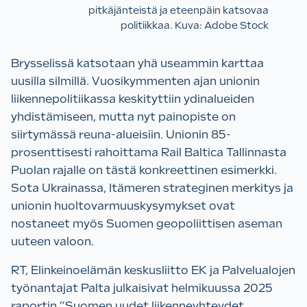
pitkäjänteistä ja eteenpäin katsovaa
politiikkaa. Kuva: Adobe Stock
Brysselissä katsotaan yhä useammin karttaa
uusilla silmillä. Vuosikymmenten ajan unionin
liikennepolitiikassa keskityttiin ydinalueiden
yhdistämiseen, mutta nyt painopiste on
siirtymässä reuna-alueisiin. Unionin 85-
prosenttisesti rahoittama Rail Baltica Tallinnasta
Puolan rajalle on tästä konkreettinen esimerkki.
Sota Ukrainassa, Itämeren strateginen merkitys ja
unionin huoltovarmuuskysymykset ovat
nostaneet myös Suomen geopoliittisen aseman
uuteen valoon.
RT, Elinkeinoelämän keskusliitto EK ja Palvelualojen
työnantajat Palta julkaisivat helmikuussa 2025
raportin ”Suomen uudet liikenneyhteydet