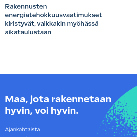
Rakennusten
energiatehokkuusvaatimukset
kiristyvät, vaikkakin myöhässä
aikataulustaan
Maa, jota rakennetaan
hyvin, voi hyvin.
Ajankohtaista