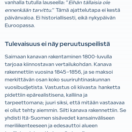
vanhalla tutulla lauseella: ”
Eihän tällaisia ole
ennenkään tarvittu.
” Tämä ajattelutapa ei kestä
päivänvaloa. Ei historiallisesti, eikä nykypäivän
Euroopassa.
Tulevaisuus ei näy peruutuspeilistä
Saimaan kanavan rakentaminen 1800-luvulla
tarjoaa kiinnostavan vertailukohdan. Kanava
rakennettiin vuosina 1845–1856, ja se maksoi
merkittävän osan koko suuriruhtinaskunnan
vuosibudjetista. Vastustus oli kiivasta: hanketta
pidettiin epärealistisena, kalliina ja
tarpeettomana; juuri siksi, että mitään vastaavaa
ei ollut tehty aiemmin. Silti kanava rakennettiin. Se
yhdisti Itä-Suomen sisävedet kansainväliseen
meriliikenteeseen ja edesauttoi alueen