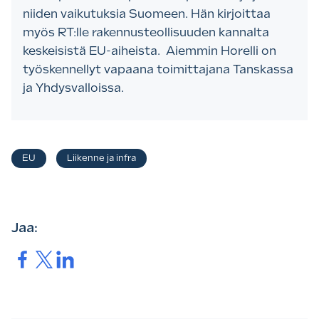
niiden vaikutuksia Suomeen. Hän kirjoittaa
myös RT:lle rakennusteollisuuden kannalta
keskeisistä EU-aiheista. Aiemmin Horelli on
työskennellyt vapaana toimittajana Tanskassa
ja Yhdysvalloissa.
Asiasanat
EU
Liikenne ja infra
,
Jaa:
Jaa.
Jaa.
Jaa.