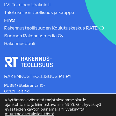
LVI-Tekninen Urakointi
Talotekninen teollisuus ja kauppa
Pinta
Rakennusteollisuuden Koulutuskeskus RATEKO
Suomen Rakennusmedia Oy
Rakennuspooli
RAKENNUSTEOLLISUUS RT RY
PL 381 (Eteläranta 10)
00131 Helsinki
Puh. +358 9 12 991
Käytämme evästeitä tarjotaksemme sinulle
rt@rakennusteollisuus.fi
ajankohtaista ja kiinnostavaa sisältöä. Voit hyväksyä
evästeiden käytön painamalla "Hyväksy" tai
muuttaa asetuksiasi tästä
.