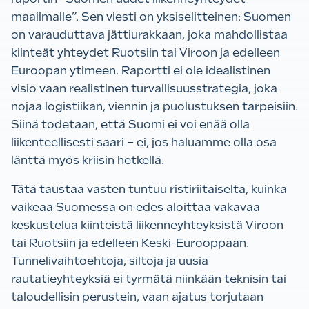
maailmalle”. Sen viesti on yksiselitteinen: Suomen
on varauduttava jättiurakkaan, joka mahdollistaa
kiinteät yhteydet Ruotsiin tai Viroon ja edelleen
Euroopan ytimeen. Raportti ei ole idealistinen
visio vaan realistinen turvallisuusstrategia, joka
nojaa logistiikan, viennin ja puolustuksen tarpeisiin.
Siinä todetaan, että Suomi ei voi enää olla
liikenteellisesti saari – ei, jos haluamme olla osa
länttä myös kriisin hetkellä.
Tätä taustaa vasten tuntuu ristiriitaiselta, kuinka
vaikeaa Suomessa on edes aloittaa vakavaa
keskustelua kiinteistä liikenneyhteyksistä Viroon
tai Ruotsiin ja edelleen Keski-Eurooppaan.
Tunnelivaihtoehtoja, siltoja ja uusia
rautatieyhteyksiä ei tyrmätä niinkään teknisin tai
taloudellisin perustein, vaan ajatus torjutaan