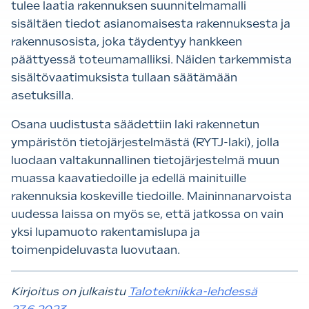
tulee laatia rakennuksen suunnitelmamalli
sisältäen tiedot asianomaisesta rakennuksesta ja
rakennusosista, joka täydentyy hankkeen
päättyessä toteumamalliksi. Näiden tarkemmista
sisältövaatimuksista tullaan säätämään
asetuksilla.
Osana uudistusta säädettiin laki rakennetun
ympäristön tietojärjestelmästä (RYTJ-laki), jolla
luodaan valtakunnallinen tietojärjestelmä muun
muassa kaavatiedoille ja edellä mainituille
rakennuksia koskeville tiedoille. Maininnanarvoista
uudessa laissa on myös se, että jatkossa on vain
yksi lupamuoto rakentamislupa ja
toimenpideluvasta luovutaan.
Kirjoitus on julkaistu
Talotekniikka-lehdessä