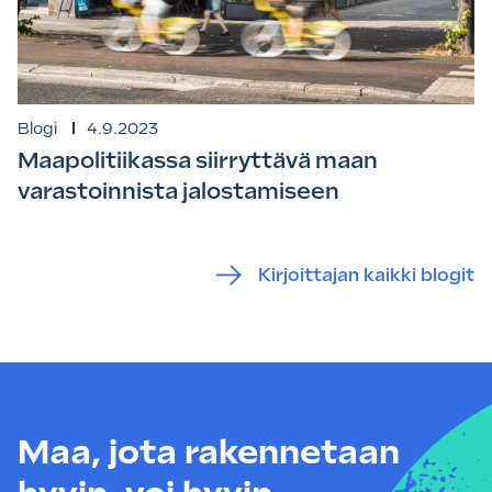
Blogi
4.9.2023
Maapolitiikassa siirryttävä maan
varastoinnista jalostamiseen
Kirjoittajan kaikki blogit
Maa, jota rakennetaan