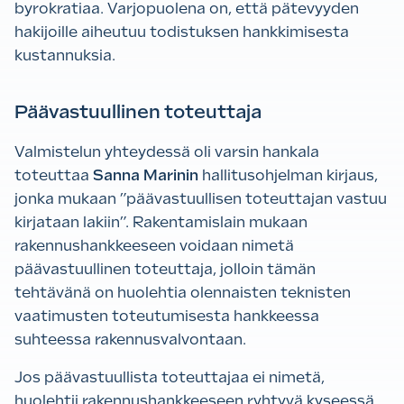
byrokratiaa. Varjopuolena on, että pätevyyden
hakijoille aiheutuu todistuksen hankkimisesta
kustannuksia.
Päävastuullinen toteuttaja
Valmistelun yhteydessä oli varsin hankala
toteuttaa
Sanna Marinin
hallitusohjelman kirjaus,
jonka mukaan ”päävastuullisen toteuttajan vastuu
kirjataan lakiin”. Rakentamislain mukaan
rakennushankkeeseen voidaan nimetä
päävastuullinen toteuttaja, jolloin tämän
tehtävänä on huolehtia olennaisten teknisten
vaatimusten toteutumisesta hankkeessa
suhteessa rakennusvalvontaan.
Jos päävastuullista toteuttajaa ei nimetä,
huolehtii rakennushankkeeseen ryhtyvä kyseessä