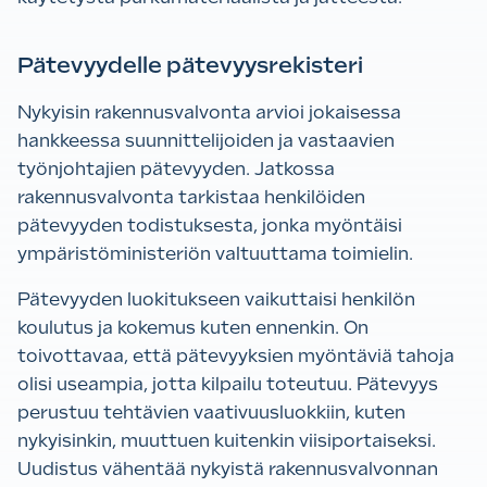
Pätevyydelle pätevyysrekisteri
Nykyisin rakennusvalvonta arvioi jokaisessa
hankkeessa suunnittelijoiden ja vastaavien
työnjohtajien pätevyyden. Jatkossa
rakennusvalvonta tarkistaa henkilöiden
pätevyyden todistuksesta, jonka myöntäisi
ympäristöministeriön valtuuttama toimielin.
Pätevyyden luokitukseen vaikuttaisi henkilön
koulutus ja kokemus kuten ennenkin. On
toivottavaa, että pätevyyksien myöntäviä tahoja
olisi useampia, jotta kilpailu toteutuu. Pätevyys
perustuu tehtävien vaativuusluokkiin, kuten
nykyisinkin, muuttuen kuitenkin viisiportaiseksi.
Uudistus vähentää nykyistä rakennusvalvonnan