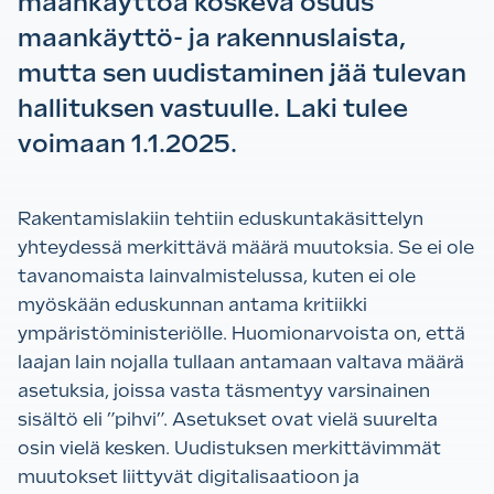
maankäyttöä koskeva osuus
maankäyttö- ja rakennuslaista,
mutta sen uudistaminen jää tulevan
hallituksen vastuulle. Laki tulee
voimaan 1.1.2025.
Rakentamislakiin tehtiin eduskuntakäsittelyn
yhteydessä merkittävä määrä muutoksia. Se ei ole
tavanomaista lainvalmistelussa, kuten ei ole
myöskään eduskunnan antama kritiikki
ympäristöministeriölle. Huomionarvoista on, että
laajan lain nojalla tullaan antamaan valtava määrä
asetuksia, joissa vasta täsmentyy varsinainen
sisältö eli ”pihvi”. Asetukset ovat vielä suurelta
osin vielä kesken. Uudistuksen merkittävimmät
muutokset liittyvät digitalisaatioon ja