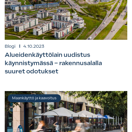
Blogi
4.10.2023
Alueidenkäyttölain uudistus
käynnistymässä – rakennusalalla
suuret odotukset
Maankäyttö ja kaavoitus