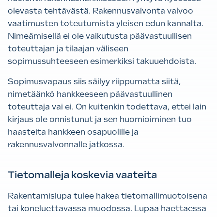
olevasta tehtävästä. Rakennusvalvonta valvoo
vaatimusten toteutumista yleisen edun kannalta.
Nimeämisellä ei ole vaikutusta päävastuullisen
toteuttajan ja tilaajan väliseen
sopimussuhteeseen esimerkiksi takuuehdoista.
Sopimusvapaus siis säilyy riippumatta siitä,
nimetäänkö hankkeeseen päävastuullinen
toteuttaja vai ei. On kuitenkin todettava, ettei lain
kirjaus ole onnistunut ja sen huomioiminen tuo
haasteita hankkeen osapuolille ja
rakennusvalvonnalle jatkossa.
Tietomalleja koskevia vaateita
Rakentamislupa tulee hakea tietomallimuotoisena
tai koneluettavassa muodossa. Lupaa haettaessa