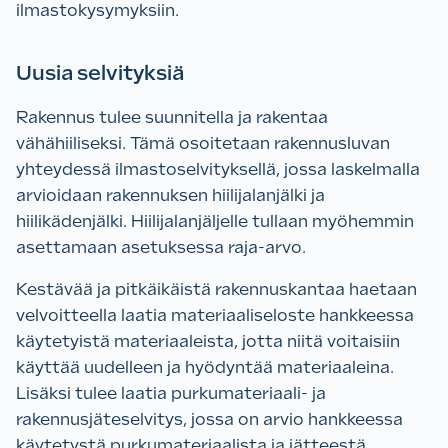
ilmastokysymyksiin.
Uusia selvityksiä
Rakennus tulee suunnitella ja rakentaa
vähähiiliseksi. Tämä osoitetaan rakennusluvan
yhteydessä ilmastoselvityksellä, jossa laskelmalla
arvioidaan rakennuksen hiilijalanjälki ja
hiilikädenjälki. Hiilijalanjäljelle tullaan myöhemmin
asettamaan asetuksessa raja-arvo.
Kestävää ja pitkäikäistä rakennuskantaa haetaan
velvoitteella laatia materiaaliseloste hankkeessa
käytetyistä materiaaleista, jotta niitä voitaisiin
käyttää uudelleen ja hyödyntää materiaaleina.
Lisäksi tulee laatia purkumateriaali- ja
rakennusjäteselvitys, jossa on arvio hankkeessa
käytetystä purkumateriaalista ja jätteestä.