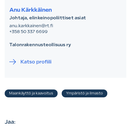
Anu Kärkkäinen
Johtaja, elinkeinopoliittiset asiat
anu.karkkainen@rt.fi
+358 50 337 6699
Talonrakennusteollisuus ry
Katso profiili
Asiasanat
Maankäyttö ja kaavoitus
Ympäristö ja ilmasto
,
Jaa: