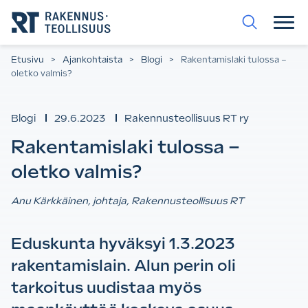
Siirry
suoraan
sisältöön.
Etusivu
>
Ajankohtaista
>
Blogi
>
Rakentamislaki tulossa –
oletko valmis?
Blogi
29.6.2023
Rakennusteollisuus RT ry
Rakentamislaki tulossa –
oletko valmis?
Anu Kärkkäinen, johtaja, Rakennusteollisuus RT
Eduskunta hyväksyi 1.3.2023
rakentamislain. Alun perin oli
tarkoitus uudistaa myös