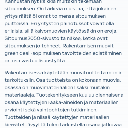
Kannustan nyt kaikkia muitakin tekemään
sitoumuksen. On tärkeää muistaa, että jokainen
yritys räätälöi omat toimensa sitoumuksen
puitteissa. Eri yritysten painotukset voivat olla
erilaisia, sillä kalvomuovien käytössäkin on eroja.
Sitoumus2050-sivustolta näkee, ketkä ovat
sitoumuksen jo tehneet. Rakentamisen muovit
green deal -sopimuksen tavoitteiden edistäminen
on osa vastuullisuustyötä.
Rakentamisessa käytetään muovituotteita moniin
tarkoituksiin. Osa tuotteista on kokonaan muovia,
osassa on muovimateriaalien lisäksi muitakin
materiaaleja. Tuotekehitykseen kuuluu olennaisena
osana käytettyjen raaka-aineiden ja materiaalien
arviointi sekä vaihtoehtojen tutkiminen.
Tuotteiden ja niissä käytettyjen materiaalien
kierrätettävyyttä tulee tarkastella osana jatkuvaa