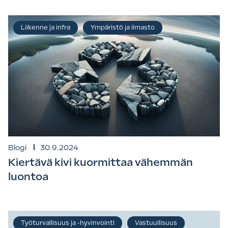
Liikenne ja infra
Ympäristö ja ilmasto
Blogi
30.9.2024
Kiertävä kivi kuormittaa vähemmän
luontoa
Työturvallisuus ja -hyvinvointi
Vastuullisuus