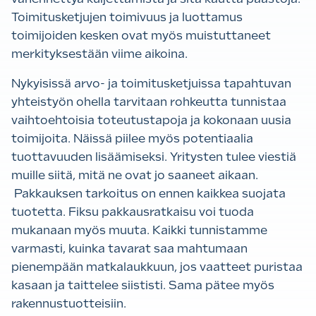
Toimitusketjujen toimivuus ja luottamus
toimijoiden kesken ovat myös muistuttaneet
merkityksestään viime aikoina.
Nykyisissä arvo- ja toimitusketjuissa tapahtuvan
yhteistyön ohella tarvitaan rohkeutta tunnistaa
vaihtoehtoisia toteutustapoja ja kokonaan uusia
toimijoita. Näissä piilee myös potentiaalia
tuottavuuden lisäämiseksi. Yritysten tulee viestiä
muille siitä, mitä ne ovat jo saaneet aikaan.
Pakkauksen tarkoitus on ennen kaikkea suojata
tuotetta. Fiksu pakkausratkaisu voi tuoda
mukanaan myös muuta. Kaikki tunnistamme
varmasti, kuinka tavarat saa mahtumaan
pienempään matkalaukkuun, jos vaatteet puristaa
kasaan ja taittelee siististi. Sama pätee myös
rakennustuotteisiin.