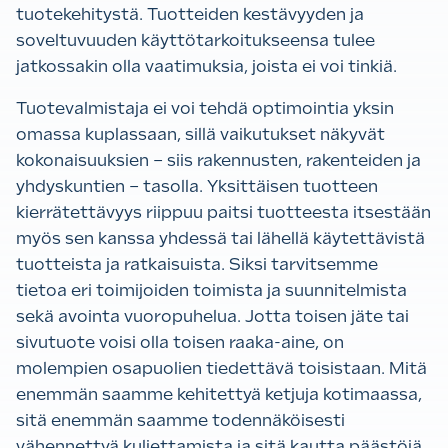
tuotekehitystä. Tuotteiden kestävyyden ja
soveltuvuuden käyttötarkoitukseensa tulee
jatkossakin olla vaatimuksia, joista ei voi tinkiä.
Tuotevalmistaja ei voi tehdä optimointia yksin
omassa kuplassaan, sillä vaikutukset näkyvät
kokonaisuuksien – siis rakennusten, rakenteiden ja
yhdyskuntien – tasolla. Yksittäisen tuotteen
kierrätettävyys riippuu paitsi tuotteesta itsestään
myös sen kanssa yhdessä tai lähellä käytettävistä
tuotteista ja ratkaisuista. Siksi tarvitsemme
tietoa eri toimijoiden toimista ja suunnitelmista
sekä avointa vuoropuhelua. Jotta toisen jäte tai
sivutuote voisi olla toisen raaka-aine, on
molempien osapuolien tiedettävä toisistaan. Mitä
enemmän saamme kehitettyä ketjuja kotimaassa,
sitä enemmän saamme todennäköisesti
vähennettyä kuljettamista ja sitä kautta päästöjä.