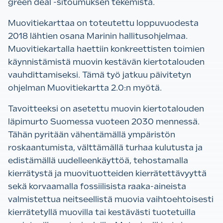
green deal -sitoumuksen tekemistä.
Muovitiekarttaa on toteutettu loppuvuodesta
2018 lähtien osana Marinin hallitusohjelmaa.
Muovitiekartalla haettiin konkreettisten toimien
käynnistämistä muovin kestävän kiertotalouden
vauhdittamiseksi. Tämä työ jatkuu päivitetyn
ohjelman Muovitiekartta 2.0:n myötä.
Tavoitteeksi on asetettu muovin kiertotalouden
läpimurto Suomessa vuoteen 2030 mennessä.
Tähän pyritään vähentämällä ympäristön
roskaantumista, välttämällä turhaa kulutusta ja
edistämällä uudelleenkäyttöä, tehostamalla
kierrätystä ja muovituotteiden kierrätettävyyttä
sekä korvaamalla fossiilisista raaka-aineista
valmistettua neitseellistä muovia vaihtoehtoisesti
kierrätetyllä muovilla tai kestävästi tuotetuilla