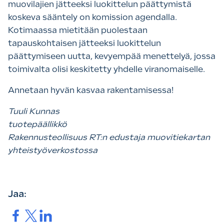
muovilajien jätteeksi luokittelun päättymistä
koskeva sääntely on komission agendalla.
Kotimaassa mietitään puolestaan
tapauskohtaisen jätteeksi luokittelun
päättymiseen uutta, kevyempää menettelyä, jossa
toimivalta olisi keskitetty yhdelle viranomaiselle.
Annetaan hyvän kasvaa rakentamisessa!
Tuuli Kunnas
tuotepäällikkö
Rakennusteollisuus RT:n edustaja muovitiekartan
yhteistyöverkostossa
Jaa:
Jaa.
Jaa.
Jaa.