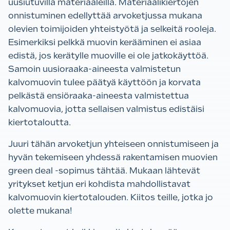
uusiutuvilla materiaaleilla. Materiaalikiertojen
onnistuminen edellyttää arvoketjussa mukana
olevien toimijoiden yhteistyötä ja selkeitä rooleja.
Esimerkiksi pelkkä muovin kerääminen ei asiaa
edistä, jos kerätylle muoville ei ole jatkokäyttöä.
Samoin uusioraaka-aineesta valmistetun
kalvomuovin tulee päätyä käyttöön ja korvata
pelkästä ensiöraaka-aineesta valmistettua
kalvomuovia, jotta sellaisen valmistus edistäisi
kiertotaloutta.
Juuri tähän arvoketjun yhteiseen onnistumiseen ja
hyvän tekemiseen yhdessä rakentamisen muovien
green deal -sopimus tähtää. Mukaan lähtevät
yritykset ketjun eri kohdista mahdollistavat
kalvomuovin kiertotalouden. Kiitos teille, jotka jo
olette mukana!