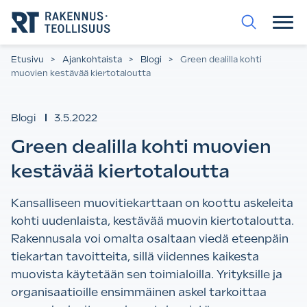
Siirry
suoraan
sisältöön.
Etusivu
>
Ajankohtaista
>
Blogi
>
Green dealilla kohti
muovien kestävää kiertotaloutta
Blogi
3.5.2022
Green dealilla kohti muovien
kestävää kiertotaloutta
Kansalliseen muovitiekarttaan on koottu askeleita
kohti uudenlaista, kestävää muovin kiertotaloutta.
Rakennusala voi omalta osaltaan viedä eteenpäin
tiekartan tavoitteita, sillä viidennes kaikesta
muovista käytetään sen toimialoilla. Yrityksille ja
organisaatioille ensimmäinen askel tarkoittaa