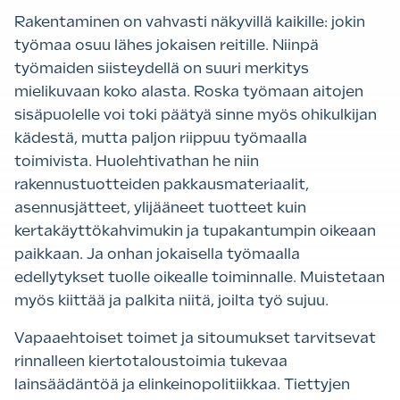
Rakentaminen on vahvasti näkyvillä kaikille: jokin
työmaa osuu lähes jokaisen reitille. Niinpä
työmaiden siisteydellä on suuri merkitys
mielikuvaan koko alasta. Roska työmaan aitojen
sisäpuolelle voi toki päätyä sinne myös ohikulkijan
kädestä, mutta paljon riippuu työmaalla
toimivista. Huolehtivathan he niin
rakennustuotteiden pakkausmateriaalit,
asennusjätteet, ylijääneet tuotteet kuin
kertakäyttökahvimukin ja tupakantumpin oikeaan
paikkaan. Ja onhan jokaisella työmaalla
edellytykset tuolle oikealle toiminnalle. Muistetaan
myös kiittää ja palkita niitä, joilta työ sujuu.
Vapaaehtoiset toimet ja sitoumukset tarvitsevat
rinnalleen kiertotaloustoimia tukevaa
lainsäädäntöä ja elinkeinopolitiikkaa. Tiettyjen