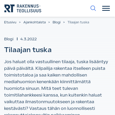
Siirry
suoraan
sisältöön.
Etusivu
>
Ajankohtaista
>
Blogi
>
Tilaajan tuska
Blogi
4.3.2022
Tilaajan tuska
Jos haluat olla vastuullinen tilaaja, tuska lisääntyy
päivä päivältä. Kilpailija rakentaa itselleen puista
toimistotaloa ja saa kaiken mahdollisen
mediahuomion kenenkään kiinnittämättä
huomiota sinuun. Mitä teet tulevan
toimitilahankkeesi kanssa, kun kuitenkin haluat
vaikuttaa ilmastonmuutokseen ja rakentaa
kestävästi? Vastaus tähän on luonnollisesti