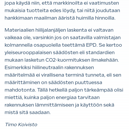
jopa käydä niin, että markkinoilta ei vaatimusten
mukaisia tuotteita edes löydy, tai niitä joudutaan
hankkimaan maailman ääristä huimilla hinnoilla.
Materiaalien hiilijalanjäljen laskenta ei valtavan
vaikeaa ole, varsinkin jos on saatavilla valmistajan
kolmannella osapuolella teettämä EPD. Se kertoo
yleiseurooppalaisen säädösten eli standardien
mukaan lasketun CO2-kuormituksen ilmakehään.
Esimerkiksi hiilineutraalin rakennuksen
määritelmää ei virallisena terminä tunneta, eli sen
määrittäminen on säädösten puuttuessa
mahdotonta. Tällä hetkellä paljon tärkeämpää olisi
miettiä, kuinka paljon energiaa tarvitaan
rakennuksen lämmittämiseen ja käyttöön sekä
mistä sitä saadaan.
Timo Koivisto