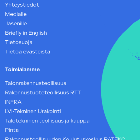
Yhteystiedot
Medialle
Jäsenille
Briefly in English
Tietosuoja
Tietoa evästeistä
Toimialamme
Talonrakennusteollisuus
Rakennustuoteteollisuus RTT
INFRA
LVI-Tekninen Urakointi
Talotekninen teollisuus ja kauppa
Pinta
Rakennusteollisuuden Koulutuskeskus RATEKO