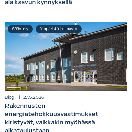
ala kasvun kynnyksellä
Sääntely
Ympäristö ja ilmasto
Blogi
27.5.2026
Rakennusten
energiatehokkuusvaatimukset
kiristyvät, vaikkakin myöhässä
aikataulustaan