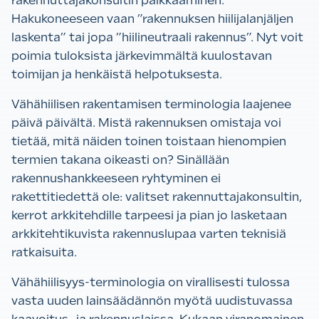
rakennuttajakonsultin palkkaaminen.
Hakukoneeseen vaan ”rakennuksen hiilijalanjäljen
laskenta” tai jopa ”hiilineutraali rakennus”. Nyt voit
poimia tuloksista järkevimmältä kuulostavan
toimijan ja henkäistä helpotuksesta.
Vähähiilisen rakentamisen terminologia laajenee
päivä päivältä. Mistä rakennuksen omistaja voi
tietää, mitä näiden toinen toistaan hienompien
termien takana oikeasti on? Sinällään
rakennushankkeeseen ryhtyminen ei
rakettitiedettä ole: valitset rakennuttajakonsultin,
kerrot arkkitehdille tarpeesi ja pian jo lasketaan
arkkitehtikuvista rakennuslupaa varten teknisiä
ratkaisuita.
Vähähiilisyys-terminologia on virallisesti tulossa
vasta uuden lainsäädännön myötä uudistuvassa