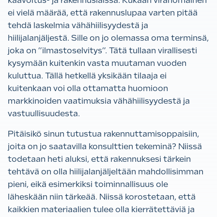
kaavoitus- ja rakennuslaissa. Kukaan viranomainen
ei vielä määrää, että rakennuslupaa varten pitää
tehdä laskelmia vähähiilisyydestä ja
hiilijalanjäljestä. Sille on jo olemassa oma terminsä,
joka on ”ilmastoselvitys”. Tätä tullaan virallisesti
kysymään kuitenkin vasta muutaman vuoden
kuluttua. Tällä hetkellä yksikään tilaaja ei
kuitenkaan voi olla ottamatta huomioon
markkinoiden vaatimuksia vähähiilisyydestä ja
vastuullisuudesta.
Pitäisikö sinun tutustua rakennuttamisoppaisiin,
joita on jo saatavilla konsulttien tekeminä? Niissä
todetaan heti aluksi, että rakennuksesi tärkein
tehtävä on olla hiilijalanjäljeltään mahdollisimman
pieni, eikä esimerkiksi toiminnallisuus ole
läheskään niin tärkeää. Niissä korostetaan, että
kaikkien materiaalien tulee olla kierrätettäviä ja