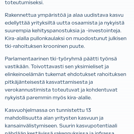
toteutumiseksi.
Rakennettua ympäristöä ja alaa uudistava kasvu
edellyttää yrityksiltä uutta osaamista ja nykyistä
suurempia kehityspanostuksia ja -investointeja.
Kira-alalla pullonkaulaksi on muodostunut julkisen
tki-rahoituksen krooninen puute.
Parlamentaarinen tki-työryhmä päätti työnsä
vastikään. Toivottavasti sen yksimieliset ja
elinkeinoelämän tukemat ehdotukset rahoituksen
pitkäjänteisestä kasvattamisesta ja
verokannustimista toteutuvat ja kohdentuvat
nykyistä paremmin myös kira-alalle.
Kasvuohjelmassa on tunnistettu 13
mahdollisuutta alan yritysten kasvuun ja
kansainvälistymiseen. Suurin kasvupotentiaali
nähdään kestävissä rakennuksissa ja infrassa,