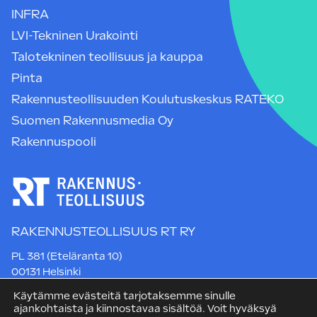
INFRA
LVI-Tekninen Urakointi
Talotekninen teollisuus ja kauppa
Pinta
Rakennusteollisuuden Koulutuskeskus RATEKO
Suomen Rakennusmedia Oy
Rakennuspooli
RAKENNUSTEOLLISUUS RT RY
PL 381 (Eteläranta 10)
00131 Helsinki
Puh. +358 9 12 991
Käytämme evästeitä tarjotaksemme sinulle
rt@rakennusteollisuus.fi
ajankohtaista ja kiinnostavaa sisältöä. Voit hyväksyä