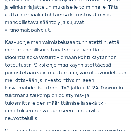
ja elinkaariajattelun mukaiselle toiminnalle. Tätä
uutta normaalia tehtäessä korostuvat myös
mahdollistava sääntely ja sujuvat
viranomaispalvelut.
Kasvuohjelman valmistelussa tunnistettiin, että
moni mahdollisuus tarvitsee aktivointia ja
ideointia sekä veturit viemään kohti käytännön
toteutusta. Siksi ohjelmaa käynnistettäessä
panostetaan vain muutamaan, vaikuttavuudeltaan
merkittävään ja investointivalmiiseen
kasvumahdollisuuteen. Työ jatkuu KIRA-foorumin
tukemana tarkempien edistymis- ja
tulosmittareiden määrittämisellä sekä tki-
rahoituksen kasvattamiseen tähtäävillä
neuvotteluilla.
Ohjelman teemoissa on aineksia paitsi ympäristön