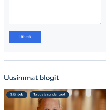
Uusimmat blogit
Sääntely
Talous ja suhdanteet