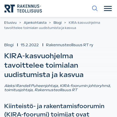
Siirry
suoraan
sisältöön.
Etusivu
>
Ajankohtaista
>
Blogi
>
KIRA-kasvuohjelma
tavoittelee toimialan uudistumista ja kasvua
Blogi
15.2.2022
Rakennusteollisuus RT ry
KIRA-kasvuohjelma
tavoittelee toimialan
uudistumista ja kasvua
Aleksi Randell Puheenjohtaja, KIRA-foorumin johtoryhmä,
toimitusjohtaja, Rakennusteollisuus RT
Kiinteistö- ja rakentamisfoorumin
(KIRA-foorumi) toimijat ovat