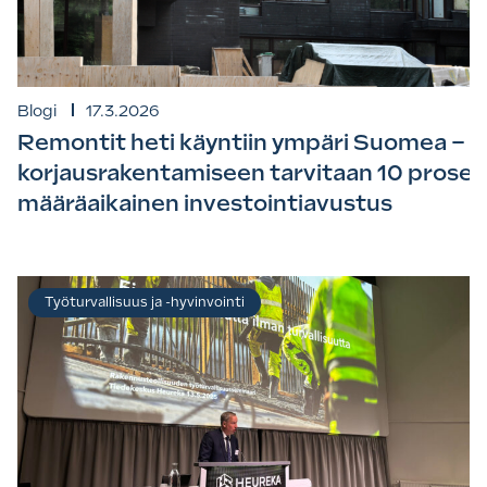
Blogi
17.3.2026
Remontit heti käyntiin ympäri Suomea –
korjausrakentamiseen tarvitaan 10 prosen
määräaikainen investointiavustus
Työturvallisuus ja -hyvinvointi