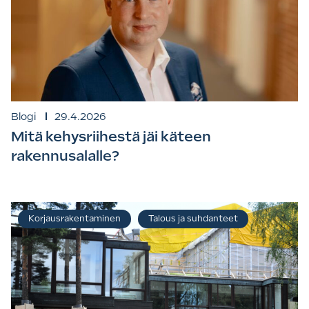
Blogi
29.4.2026
Mitä kehysriihestä jäi käteen
rakennusalalle?
Korjausrakentaminen
Talous ja suhdanteet