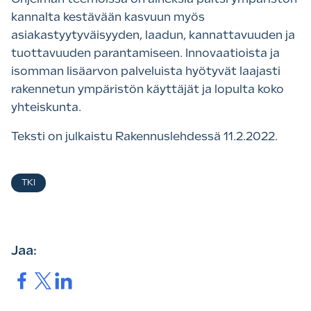
kannalta kestävään kasvuun myös
asiakastyytyväisyyden, laadun, kannattavuuden ja
tuottavuuden parantamiseen. Innovaatioista ja
isomman lisäarvon palveluista hyötyvät laajasti
rakennetun ympäristön käyttäjät ja lopulta koko
yhteiskunta.
Teksti on julkaistu Rakennuslehdessä 11.2.2022.
Asiasanat
TKI
Jaa:
Jaa.
Jaa.
Jaa.