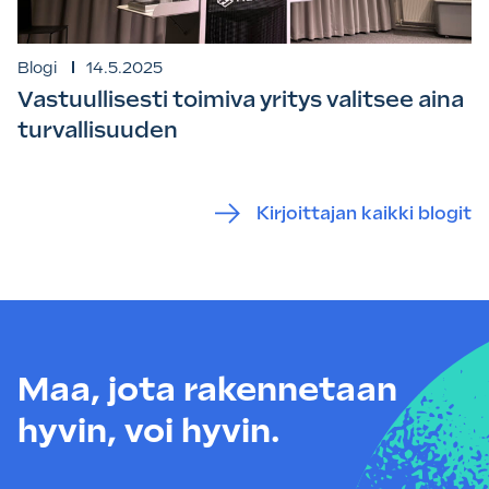
Blogi
14.5.2025
Vastuullisesti toimiva yritys valitsee aina
turvallisuuden
Kirjoittajan kaikki blogit
Maa, jota rakennetaan
hyvin, voi hyvin.