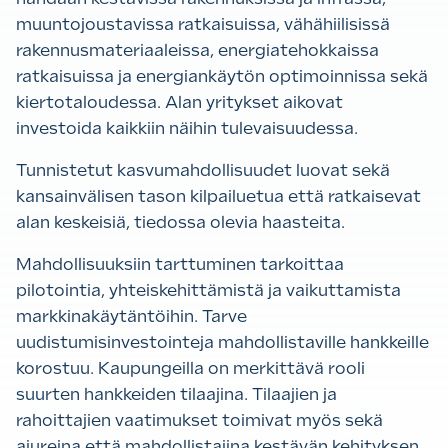
muuntojoustavissa ratkaisuissa, vähähiilisissä
rakennusmateriaaleissa, energiatehokkaissa
ratkaisuissa ja energiankäytön optimoinnissa sekä
kiertotaloudessa. Alan yritykset aikovat
investoida kaikkiin näihin tulevaisuudessa.
Tunnistetut kasvumahdollisuudet luovat sekä
kansainvälisen tason kilpailuetua että ratkaisevat
alan keskeisiä, tiedossa olevia haasteita.
Mahdollisuuksiin tarttuminen tarkoittaa
pilotointia, yhteiskehittämistä ja vaikuttamista
markkinakäytäntöihin. Tarve
uudistumisinvestointeja mahdollistaville hankkeille
korostuu. Kaupungeilla on merkittävä rooli
suurten hankkeiden tilaajina. Tilaajien ja
rahoittajien vaatimukset toimivat myös sekä
ajureina että mahdollistajina kestävän kehityksen